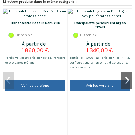
12 autres produits dans la même catégorie :
Transpalette Peseur Kern VHB
Transpalette peseur Dini Argeo
TPWN
Disponible
Disponible
1 860,00 €
1 346,00 €
Portée max. de 2 t, précision de 1 kg. Transport
Portée de 2000 kg, précision de 1 kg,
et pesée, avec pré-tare
Configuration, calibrage et diagnostic par
clavier ou par PC
Voir les versions
Voir les versions