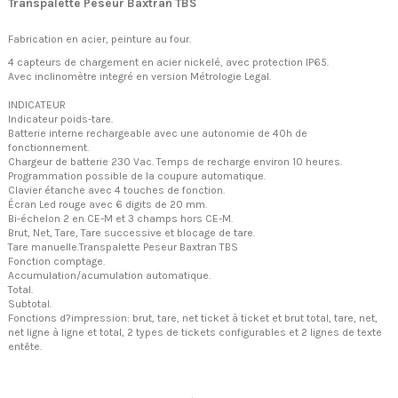
Transpalette Peseur Baxtran TBS
Fabrication en acier, peinture au four.
4 capteurs de chargement en acier nickelé, avec protection IP65.
Avec inclinomètre integré en version Métrologie Legal.
INDICATEUR
Indicateur poids-tare.
Batterie interne rechargeable avec une autonomie de 40h de
fonctionnement.
Chargeur de batterie 230 Vac. Temps de recharge environ 10 heures.
Programmation possible de la coupure automatique.
Clavier étanche avec 4 touches de fonction.
Écran Led rouge avec 6 digits de 20 mm.
Bi-échelon 2 en CE-M et 3 champs hors CE-M.
Brut, Net, Tare, Tare successive et blocage de tare.
Tare manuelle.Transpalette Peseur Baxtran TBS
Fonction comptage.
Accumulation/acumulation automatique.
Total.
Subtotal.
Fonctions d?impression: brut, tare, net ticket à ticket et brut total, tare, net,
net ligne à ligne et total, 2 types de tickets configurables et 2 lignes de texte
entête.