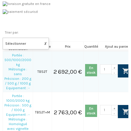
Trier par:
Sélectionner
⊻
Nom de la
Référence
Prix
Quantité
Ajout au panier
déclinaison
Portée :
500/1000/2000
kg
En
+
Métrologie :
2 692,00 €
TBS2T
stock
-
sans
Précision : 200 g
/ 500 g / 1000 g
Equipement : -
Portée :
1000/2000 kg
Précision : 500 g
En
+
/ 1000 g
2 763,00 €
TBS2T+M
stock
-
Equipement : -
Métrologie :
Homologué
avec vignette