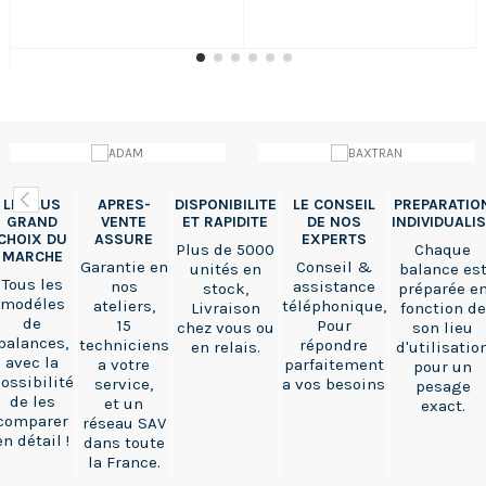
LE PLUS
APRES-
DISPONIBILITE
LE CONSEIL
PREPARATIO
GRAND
VENTE
ET RAPIDITE
DE NOS
INDIVIDUALI
CHOIX DU
ASSURE
EXPERTS
Plus de 5000
Chaque
MARCHE
Garantie en
Conseil &
unités en
balance es
Tous les
nos
assistance
stock,
préparée e
modéles
ateliers,
téléphonique,
Livraison
fonction de
de
15
Pour
chez vous ou
son lieu
balances,
techniciens
répondre
en relais.
d'utilisatio
avec la
a votre
parfaitement
pour un
ossibilité
service,
a vos besoins
pesage
de les
et un
exact.
comparer
réseau SAV
en détail !
dans toute
la France.