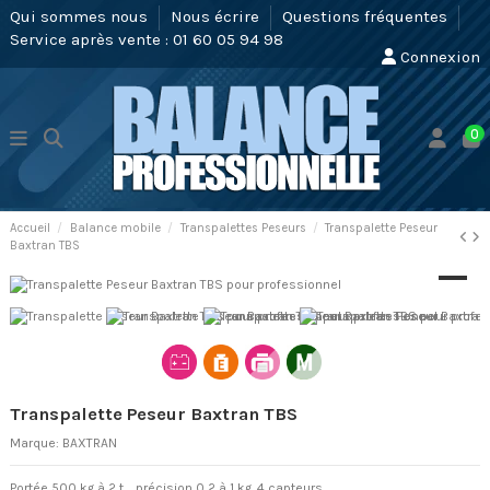
Qui sommes nous
Nous écrire
Questions fréquentes
Service après vente : 01 60 05 94 98
Connexion
0
Accueil
Balance mobile
Transpalettes Peseurs
Transpalette Peseur
Baxtran TBS
Transpalette Peseur Baxtran TBS
Marque:
BAXTRAN
Portée 500 kg à 2 t. , précision 0,2 à 1 kg. 4 capteurs.