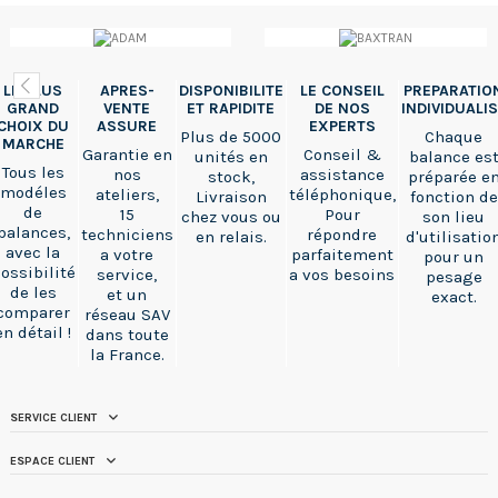
LE PLUS
APRES-
DISPONIBILITE
LE CONSEIL
PREPARATIO
GRAND
VENTE
ET RAPIDITE
DE NOS
INDIVIDUALI
CHOIX DU
ASSURE
EXPERTS
Plus de 5000
Chaque
MARCHE
Garantie en
Conseil &
unités en
balance es
Tous les
nos
assistance
stock,
préparée e
modéles
ateliers,
téléphonique,
Livraison
fonction de
de
15
Pour
chez vous ou
son lieu
balances,
techniciens
répondre
en relais.
d'utilisatio
avec la
a votre
parfaitement
pour un
ossibilité
service,
a vos besoins
pesage
de les
et un
exact.
comparer
réseau SAV
en détail !
dans toute
la France.
SERVICE CLIENT
ESPACE CLIENT