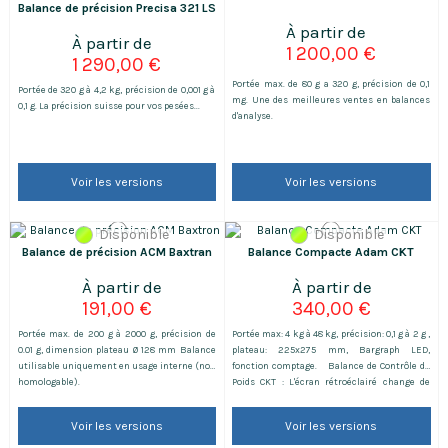
Balance de précision Precisa 321 LS
1 200,00 €
1 290,00 €
Portée max. de 80 g a 320 g, précision de 0,1
Portée de 320 g à 4,2 kg, précision de 0,001 g à
mg. Une des meilleures ventes en balances
0,1 g. La précision suisse pour vos pesées...
d'analyse.
Voir les versions
Voir les versions
Disponible
Disponible
Balance de précision ACM Baxtran
Balance Compacte Adam CKT
191,00 €
340,00 €
Portée max. de 200 g à 2000 g, précision de
Portée max: 4 kg à 48 kg, précision: 0,1 g à 2 g ,
0.01 g, dimension plateau Ø 128 mm Balance
plateau: 225x275 mm, Bargraph LED,
utilisable uniquement en usage interne (non
fonction comptage. Balance de Contrôle de
homologable).
Poids CKT : L'écran rétroéclairé change de
couleur pour une notification rapide des
limites de contrôle de poids Contrôle de poids
Voir les versions
Voir les versions
avec alarme sonore. Haute précision RS-232
inclus Batterie de série