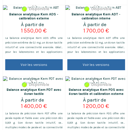
Disponible
Disponible
Balance analytique Kern ADS -
Balance analytique Kern ADT -
calibration externe
calibration interne
1 550,00 €
1 700,00 €
La balance analytique Kern ADS offre une
La balance analytique Kern ADT offre une
précision extrême de 0,1 mg, un écran tactile
précision extrême de 0,1 mg, un écran tactile
intuitif et une connectivité avancée. Idéale
intuitif et une connectivité avancée. Idéale
pour les laboratoires et les applications
pour les laboratoires et les applications
nécessitant une haute précision, elle
nécessitant une haute précision, elle
garantit des résultats fiables et rapides.
garantit des résultats fiables et rapides.
Voir les versions
Voir les versions
Calibration externe pour le modèle ADS.
Calibration interne pour le modèle ADT.
Disponible
Disponible
Balance analytique Kern PDT avec
Balance analytique Kern PDS avec
écran tactile
écran tactile et calibration externe
1 400,00 €
1 200,00 €
La balance de précision Kern PDT offre une
La balance de précision Kern PDS offre une
pesée rapide et fiable avec une précision dès
pesée rapide et fiable avec une précision dès
0,001 g. Son écran tactile intuitif, ses
0,001 g. Son écran tactile intuitif, ses
multiples modes de pesée et sa connectivité
multiples modes de pesée et sa connectivité