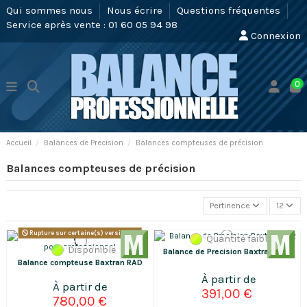
Qui sommes nous
Nous écrire
Questions fréquentes
Service après vente : 01 60 05 94 98
Connexion
0
Accueil
Balances de Precision
Balances compteuses de précision
Balances compteuses de précision
Pertinence
12
Rupture sur certaine(s) version(s)
Quantité faible
Disponible
Balance de Precision Baxtran BAR
Balance compteuse Baxtran RAD
391,00 €
780,00 €