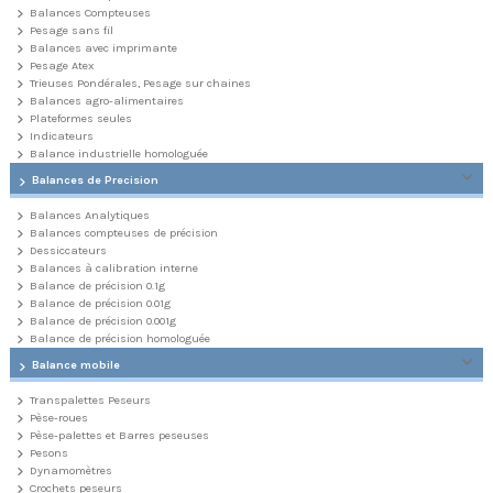
Balances Compteuses
Pesage sans fil
Balances avec imprimante
Pesage Atex
Trieuses Pondérales, Pesage sur chaines
Balances agro-alimentaires
Plateformes seules
Indicateurs
Balance industrielle homologuée
Balances de Precision
Balances Analytiques
Balances compteuses de précision
Dessiccateurs
Balances à calibration interne
Balance de précision 0.1g
Balance de précision 0.01g
Balance de précision 0.001g
Balance de précision homologuée
Balance mobile
Transpalettes Peseurs
Pèse-roues
Pèse-palettes et Barres peseuses
Pesons
Dynamomètres
Crochets peseurs