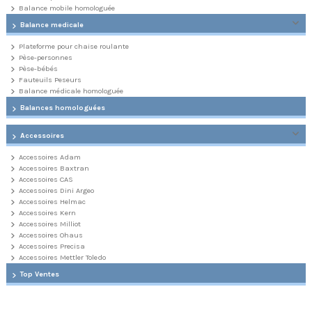
Balance mobile homologuée
Balance medicale
Plateforme pour chaise roulante
Pèse-personnes
Pèse-bébés
Fauteuils Peseurs
Balance médicale homologuée
Balances homologuées
Accessoires
Accessoires Adam
Accessoires Baxtran
Accessoires CAS
Accessoires Dini Argeo
Accessoires Helmac
Accessoires Kern
Accessoires Milliot
Accessoires Ohaus
Accessoires Precisa
Accessoires Mettler Toledo
Top Ventes