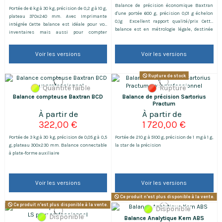
Balance de précision économique Baxtran
Portée de 6 kg à 30 kg, précision de 0,2 g à 10 g,
d'une portée 600 g, précision 0,01 g échelon
plateau 370x240 mm. Avec Imprimante
0,1g Excellent rapport qualité/prix Cette
intégrée Cette balance est idéale pour vos
balance est en métrologie légale, destinée
inventaires mais aussi pour compter
majoritairement à des fonctions
rapidement de petite pièces et garder un
commerciales. Idéale pour le pré-emballage...
ticket dans vos archives.
La balance vous sera livrée avec sa vignette
Voir les versions
Voir les versions
d'une validité d'un an et son carnet de
métrologie.
Rupture de stock
Quantité faible
Rupture
Balance compteuse Baxtran BCD
Balance de précision Sartorius
Practum
322,00 €
1 720,00 €
Portée de 3 kg à 30 kg, précision de 0,05 g à 0,5
Portée de 210 g à 5100 g, précision de 1 mg à 1 g,
g, plateau 300x230 mm. Balance connectable
la star de la précision
à plate-forme auxiliaire
Voir les versions
Voir les versions
Ce produit n’est plus disponible à la vente.
Ce produit n’est plus disponible à la vente.
Disponible
Disponible
Balance Analytique Kern ABS