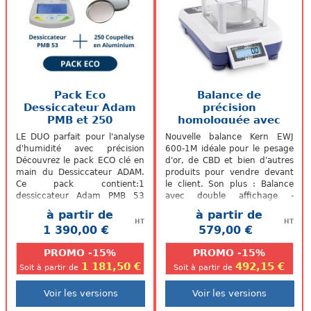
Pack Eco
Balance de
Dessiccateur Adam
précision
PMB et 250
homologuée avec
coupelles en
double affichage
LE DUO parfait pour l'analyse
Nouvelle balance Kern EWJ
aluminium
EWJ...
d'humidité avec précision
600-1M idéale pour le pesage
Découvrez le pack ECO clé en
d'or, de CBD et bien d'autres
main du Dessiccateur ADAM.
produits pour vendre devant
Ce pack contient:1
le client. Son plus : Balance
dessiccateur Adam PMB 53
avec double affichage -
250 coupelles en
Pratique pour la pesée
à partir de
à partir de
aluminium Son...
devant...
HT
HT
1 390,00 €
579,00 €
.
.
PROMO -15%
PROMO -15%
1 181,50 €
492,15 €
Soit à partir de
Soit à partir de
Voir les versions
Voir les versions