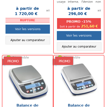
usage interne. (Version non
homologable)
à partir de
à partir de
HT
HT
1 720,00 €
296,00 €
.
.
RUPTURE
PROMO -15%
251,60 €
Soit à partir de
Voir les versions
Voir les versions
Ajouter au comparateur
Ajouter au comparateur
Disponible
Disponible
PROMO
PROMO
Balance de
Balance de