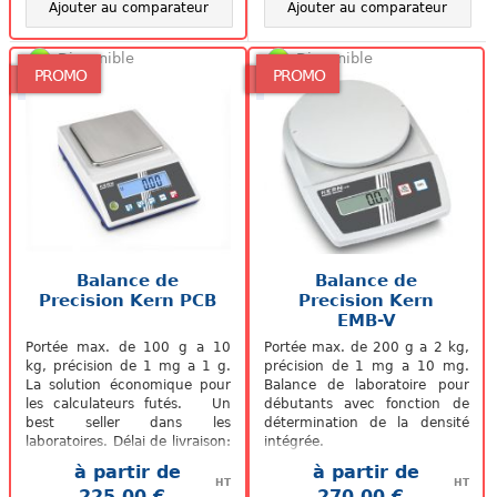
Ajouter au comparateur
Ajouter au comparateur
Disponible
Disponible
PROMO
PROMO
Balance de
Balance de
Precision Kern PCB
Precision Kern
EMB-V
Portée max. de 100 g a 10
Portée max. de 200 g a 2 kg,
kg, précision de 1 mg a 1 g.
précision de 1 mg a 10 mg.
La solution économique pour
Balance de laboratoire pour
les calculateurs futés. Un
débutants avec fonction de
best seller dans les
détermination de la densité
laboratoires. Délai de livraison:
intégrée.
1 semaine bon à savoir :...
à partir de
à partir de
HT
HT
225,00 €
270,00 €