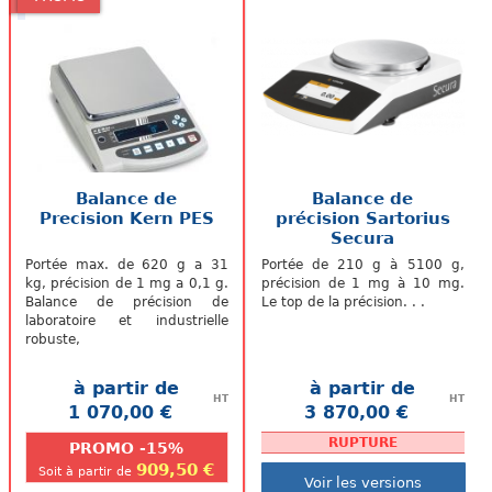
Balance de
Balance de
Precision Kern PES
précision Sartorius
Secura
Portée max. de 620 g a 31
Portée de 210 g à 5100 g,
kg, précision de 1 mg a 0,1 g.
précision de 1 mg à 10 mg.
Balance de précision de
Le top de la précision. . .
laboratoire et industrielle
robuste,
à partir de
à partir de
HT
HT
1 070,00 €
3 870,00 €
.
.
RUPTURE
PROMO -15%
909,50 €
Soit à partir de
Voir les versions