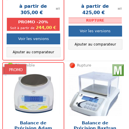
Balance utilisable uniquement
pharmaceutique mais
à partir de
à partir de
en...
aussi pour le...
HT
HT
305,00 €
425,00 €
.
.
RUPTURE
PROMO -20%
244,00 €
Soit à partir de
Voir les versions
Voir les versions
Ajouter au comparateur
Ajouter au comparateur
Disponible
Rupture
PROMO
Balance de
Balance de
Précision Adam
Précision Baxtran