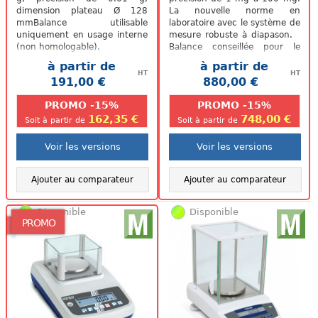
dimension plateau Ø 128
La nouvelle norme en
mmBalance utilisable
laboratoire avec le système de
uniquement en usage interne
mesure robuste à diapason.
(non homologable).
Balance conseillée pour le
dosage grâce à un temps
à partir de
à partir de
de...
HT
HT
191,00 €
880,00 €
.
.
PROMO -15%
PROMO -15%
162,35 €
748,00 €
Soit à partir de
Soit à partir de
Voir les versions
Voir les versions
Ajouter au comparateur
Ajouter au comparateur
Disponible
Disponible
PROMO