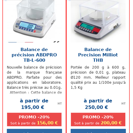
Balance de
Balance de
précision ABDPRO
Precision Milliot
TB-L-600
THB
Nouvelle balance de précision
Portée de 200 g à 600 g,
de la marque française
précision de 0,01 g, plateau
ABDPRO. Parfaite pour des
Ø120 mm. Meilleur rapport
applications en laboratoire.
qualité prix au 1/100e jusqu'à
Balance très précise au 0.01g.
1,5 Kg
Attention : Cette balance de
précision est destinée à un...
à partir de
à partir de
HT
HT
195,00 €
250,00 €
.
.
PROMO -20%
PROMO -20%
156,00 €
200,00 €
Soit à partir de
Soit à partir de