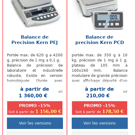
Balance de
Balance de
Precision Kern PEJ
precision Kern PCD
Portée max. de 620 g a 4200
portée max. de 350 g à 10
g, précision de 1 mg a 0,1 g.
kg, précision de 1 mg à 1 g,
Balance de précision de
plateau de 105 mm à
laboratoire et industrielle
160x160 mm. Balance
robuste, Existe en version
modulaire de grande précision
homologuée (livrée avec
avec affichage déporté d'un
vignette et carnet de
câble de 1,2m
à partir de
à partir de
métrologie).
HT
HT
1 360,00 €
210,00 €
.
.
PROMO -15%
PROMO -15%
1 156,00 €
178,50 €
Soit à partir de
Soit à partir de
Voir les versions
Voir les versions