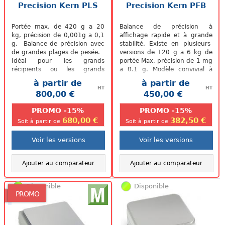
Precision Kern PLS
Precision Kern PFB
Portée max. de 420 g a 20
Balance de précision à
kg, précision de 0,001g a 0,1
affichage rapide et à grande
g. Balance de précision avec
stabilité. Existe en plusieurs
de grandes plages de pesée.
versions de 120 g a 6 kg de
Idéal pour les grands
portée Max, précision de 1 mg
récipients ou les grands
a 0.1 g. Modèle convivial à
échantillons.
moindre coût...
à partir de
à partir de
HT
HT
800,00 €
450,00 €
.
.
PROMO -15%
PROMO -15%
680,00 €
382,50 €
Soit à partir de
Soit à partir de
Voir les versions
Voir les versions
Ajouter au comparateur
Ajouter au comparateur
Disponible
Disponible
PROMO