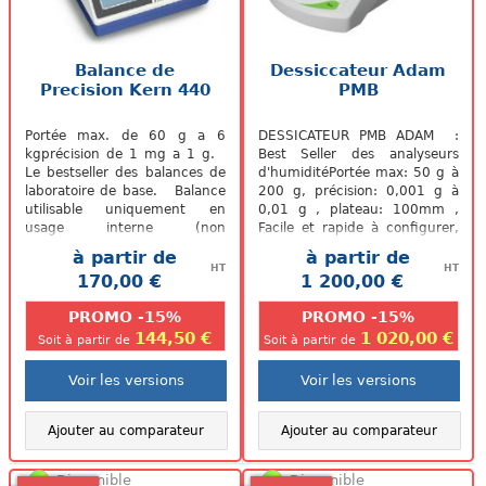
Balance de
Dessiccateur Adam
Precision Kern 440
PMB
Portée max. de 60 g a 6
DESSICATEUR PMB ADAM :
kgprécision de 1 mg a 1 g.
Best Seller des analyseurs
Le bestseller des balances de
d'humiditéPortée max: 50 g à
laboratoire de base. Balance
200 g, précision: 0,001 g à
utilisable uniquement en
0,01 g , plateau: 100mm ,
usage interne (non
Facile et rapide à configurer,
homologable). Son plus: -...
Interface RS-232 et USBSon
à partir de
à partir de
+...
HT
HT
170,00 €
1 200,00 €
.
.
PROMO -15%
PROMO -15%
144,50 €
1 020,00 €
Soit à partir de
Soit à partir de
Voir les versions
Voir les versions
Ajouter au comparateur
Ajouter au comparateur
Disponible
Disponible