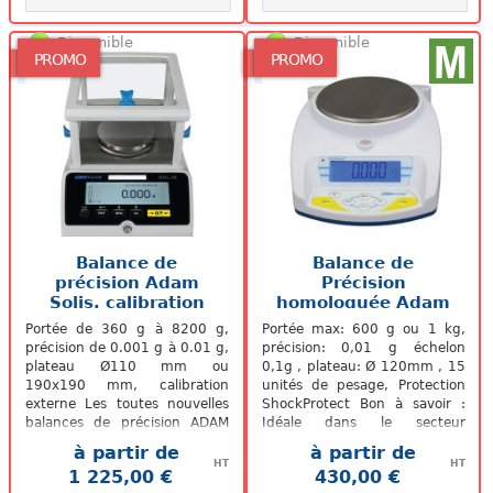
Disponible
Disponible
PROMO
PROMO
Balance de
Balance de
précision Adam
Précision
Solis, calibration
homologuée Adam
externe
HCB-M
Portée de 360 g à 8200 g,
Portée max: 600 g ou 1 kg,
précision de 0.001 g à 0.01 g,
précision: 0,01 g échelon
plateau Ø110 mm ou
0,1g , plateau: Ø 120mm , 15
190x190 mm, calibration
unités de pesage, Protection
externe Les toutes nouvelles
ShockProtect Bon à savoir :
balances de précision ADAM
Idéale dans le secteur
SOLIS ou SPBe sont dèjà les
pharmaceutique pour la
à partir de
à partir de
stars des...
version en...
HT
HT
1 225,00 €
430,00 €
.
.