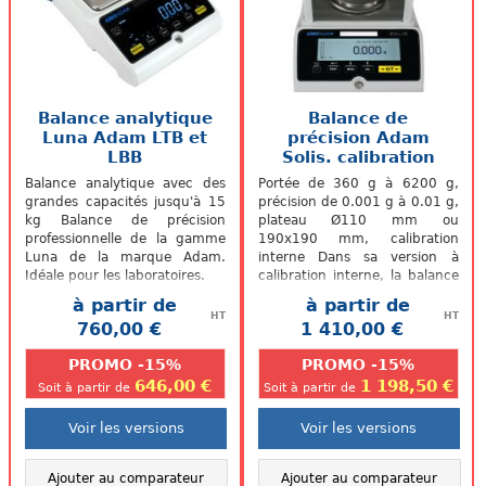
Balance analytique
Balance de
Luna Adam LTB et
précision Adam
LBB
Solis, calibration
interne
Balance analytique avec des
Portée de 360 g à 6200 g,
grandes capacités jusqu'à 15
précision de 0.001 g à 0.01 g,
kg Balance de précision
plateau Ø110 mm ou
professionnelle de la gamme
190x190 mm, calibration
Luna de la marque Adam.
interne Dans sa version à
Idéale pour les laboratoires.
calibration interne, la balance
Solis d’Adam Equipment que
à partir de
à partir de
nous vous...
HT
HT
760,00 €
1 410,00 €
.
.
PROMO -15%
PROMO -15%
646,00 €
1 198,50 €
Soit à partir de
Soit à partir de
Voir les versions
Voir les versions
Ajouter au comparateur
Ajouter au comparateur