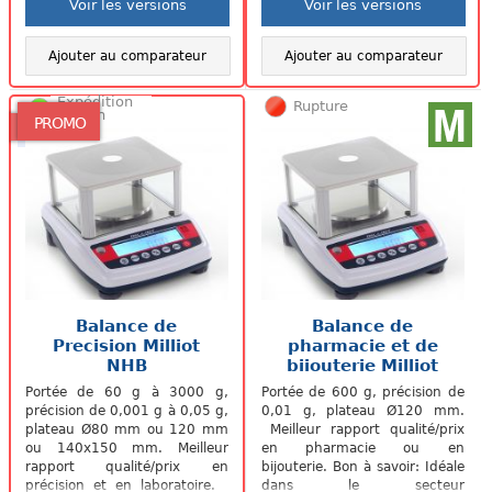
Voir les versions
Voir les versions
Ajouter au comparateur
Ajouter au comparateur
Expédition
Rupture
48/72h
PROMO
Balance de
Balance de
Precision Milliot
pharmacie et de
NHB
bijouterie Milliot
NHB-600+M
Portée de 60 g à 3000 g,
Portée de 600 g, précision de
précision de 0,001 g à 0,05 g,
0,01 g, plateau Ø120 mm.
plateau Ø80 mm ou 120 mm
Meilleur rapport qualité/prix
ou 140x150 mm. Meilleur
en pharmacie ou en
rapport qualité/prix en
bijouterie. Bon à savoir: Idéale
précision et en laboratoire.
dans le secteur