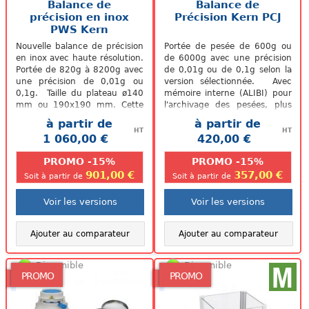
Balance de
Balance de
précision en inox
Précision Kern PCJ
PWS Kern
Nouvelle balance de précision
Portée de pesée de 600g ou
en inox avec haute résolution.
de 6000g avec une précision
Portée de 820g à 8200g avec
de 0,01g ou de 0,1g selon la
une précision de 0,01g ou
version sélectionnée. Avec
0,1g. Taille du plateau ø140
mémoire interne (ALIBI) pour
mm ou 190x190 mm. Cette
l'archivage des pesées, plus
balance n'est pas...
besoin de papier. Un vrai...
à partir de
à partir de
HT
HT
1 060,00 €
420,00 €
.
.
PROMO -15%
PROMO -15%
901,00 €
357,00 €
Soit à partir de
Soit à partir de
Voir les versions
Voir les versions
Ajouter au comparateur
Ajouter au comparateur
Disponible
Disponible
PROMO
PROMO