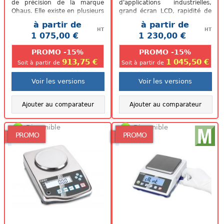
de précision de la marque
d'applications industrielles,
Ohaus. Elle existe en plusieurs
grand écran LCD, rapidité de
versions : Avec ou sans
stabilisation et grande
à partir de
à partir de
homologation Avec...
polyvalence...
HT
HT
1 075,00 €
1 230,00 €
.
.
PROMO -15%
PROMO -15%
913,75 €
1 045,50 €
Soit à partir de
Soit à partir de
Voir les versions
Voir les versions
Ajouter au comparateur
Ajouter au comparateur
Disponible
Disponible
PROMO
PROMO