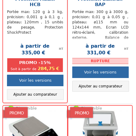
HCB
BAP
Portée max: 120 g à 3 kg,
Portée max: 300 g à 3000 g,
précision: 0,001 g à 0,1 g ,
précision: 0,01 g à 0,05 g ,
plateau: 120mm , 15 unités
plateau: ø115 mm ou
de pesage, Protection
124x144 mm, Ecran LCD
ShockProtect
rétro-éclairé, calibration
externe. Balance de
précision BAP de Baxtran
à partir de
à partir de
(homologuée selon...
HT
HT
335,00 €
331,00 €
.
.
RUPTURE
PROMO -15%
284,75 €
Soit à partir de
Voir les versions
Voir les versions
Ajouter au comparateur
Ajouter au comparateur
Disponible
Disponible
PROMO
PROMO