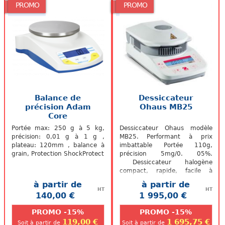
PROMO
PROMO
Balance de
Dessiccateur
précision Adam
Ohaus MB25
Core
Portée max: 250 g à 5 kg,
Dessiccateur Ohaus modèle
précision: 0,01 g à 1 g ,
MB25. Performant à prix
plateau: 120mm , balance à
imbattable Portée 110g,
grain, Protection ShockProtect
précision 5mg/0. 05%.
Dessiccateur halogène
compact, rapide, facile à
utiliser
à partir de
à partir de
HT
HT
140,00 €
1 995,00 €
.
.
PROMO -15%
PROMO -15%
119,00 €
1 695,75 €
Soit à partir de
Soit à partir de