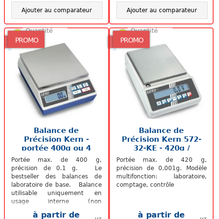
Ajouter au comparateur
Ajouter au comparateur
Quantité
Quantité
faible
faible
PROMO
PROMO
Balance de
Balance de
Précision Kern -
Précision Kern 572-
portée 400g ou 4
32-KE - 420g /
kg
0.001g
Portée max. de 400 g,
Portée max. de 420 g,
précision de 0.1 g. Le
précision de 0,001g. Modèle
bestseller des balances de
multifonction: laboratoire,
laboratoire de base. Balance
comptage, contrôle
utilisable uniquement en
usage interne (non
homologable). Son plus: -
à partir de
à partir de
Détermination...