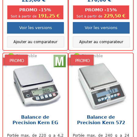
.
.
PROMO -15%
PROMO -15%
191,25 €
229,50 €
Soit à partir de
Soit à partir de
Voir les versions
Voir les versions
Ajouter au comparateur
Ajouter au comparateur
Disponible
Disponible
PROMO
PROMO
Balance de
Balance de
Precision Kern EG
Precision Kern 572
Portée max. de 220 g a 4,2
Portée max. de 240 g a 24