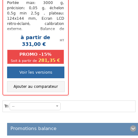
3kg...
Portée max: 3000 g,
précision: 0,05 g, échelon
0,5g min 2,5g , plateau:
124x144 mm, Ecran LCD
rétro-éclairé, calibration
externe. Balance de
précision BAP de Baxtran
à partir de
homologuée : Batterie...
HT
331,00 €
.
PROMO -15%
281,35 €
Soit à partir de
Voir les versions
Ajouter au comparateur
Tri
--
Promotions balance