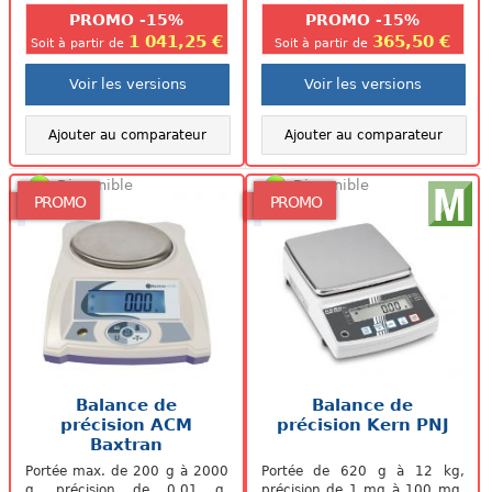
PROMO -15%
PROMO -15%
1 041,25 €
365,50 €
Soit à partir de
Soit à partir de
Voir les versions
Voir les versions
Ajouter au comparateur
Ajouter au comparateur
Disponible
Disponible
PROMO
PROMO
Balance de
Balance de
précision ACM
précision Kern PNJ
Baxtran
Portée max. de 200 g à 2000
Portée de 620 g à 12 kg,
g, précision de 0.01 g,
précision de 1 mg à 100 mg.