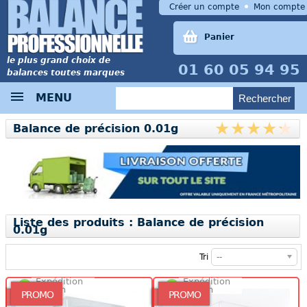
Créer un compte
Mon compte
Panier
le plus grand choix de
01 60 05 94 95
balances toutes marques
MENU
Balance de précision 0.01g
Liste des produits : Balance de précision
0.01g
Tri
--
Expédition
Expédition
48/72h
48/72h
PROMO
PROMO