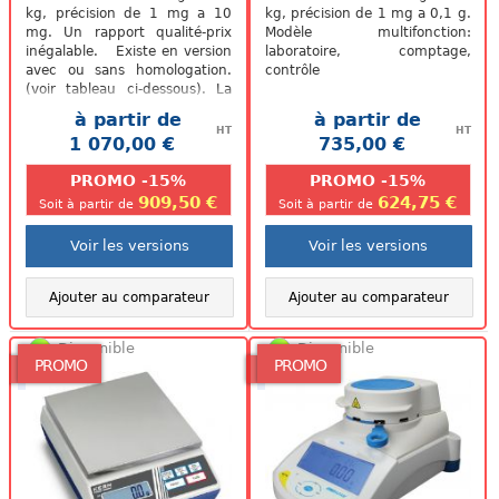
kg, précision de 1 mg a 10
kg, précision de 1 mg a 0,1 g.
mg. Un rapport qualité-prix
Modèle multifonction:
inégalable. Existe en version
laboratoire, comptage,
avec ou sans homologation.
contrôle
(voir tableau ci-dessous). La
balance vous sera livrée...
à partir de
à partir de
HT
HT
1 070,00 €
735,00 €
.
.
PROMO -15%
PROMO -15%
909,50 €
624,75 €
Soit à partir de
Soit à partir de
Voir les versions
Voir les versions
Ajouter au comparateur
Ajouter au comparateur
Disponible
Disponible
PROMO
PROMO