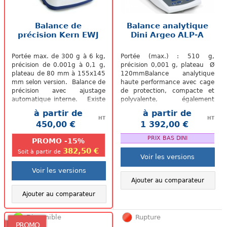
Balance de
Balance analytique
précision Kern EWJ
Dini Argeo ALP-A
Portée max. de 300 g à 6 kg,
Portée (max.) : 510 g,
précision de 0.001g à 0,1 g,
précision 0,001 g, plateau Ø
plateau de 80 mm à 155x145
120mmBalance analytique
mm selon version. Balance de
haute performance avec cage
précision avec ajustage
de protection, compacte et
automatique interne. Existe
polyvalente, également
en version avec ou sans...
disponible en version
à partir de
à partir de
homologuée
HT
HT
450,00 €
1 392,00 €
.
.
PRIX BAS DINI
PROMO -15%
382,50 €
Soit à partir de
Voir les versions
Voir les versions
Ajouter au comparateur
Ajouter au comparateur
Disponible
Rupture
PROMO