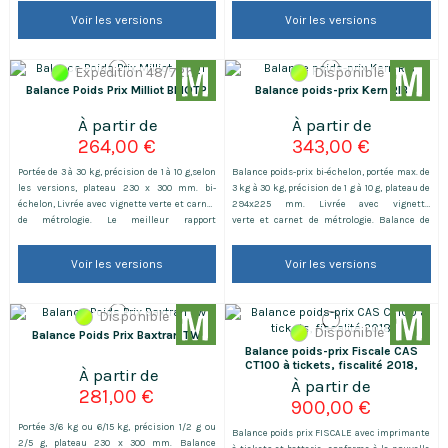
entrepreneur. Livrée avec vignette
avec vignette verte et carnet de métrologie.
Voir les versions
Voir les versions
verte et carnet de métrologie. Notre conseil
Homologuée, pratique et élégante, la balance
d'expert: Vous pesez devant le client entre
commerce Swift est idéale pour les
40g et 15kg choisissez la version...
commerces et les marchés....
Expédition 48/72h
Disponible
Balance Poids Prix Milliot BMQTP
Balance poids-prix Kern RIB
264,00 €
343,00 €
Portée de 3 à 30 kg, précision de 1 à 10 g,selon
Balance poids-prix bi-échelon, portée max. de
les versions, plateau 230 x 300 mm. bi-
3 kg à 30 kg, précision de 1 g à 10 g, plateau de
échelon, Livrée avec vignette verte et carnet
294x225 mm. Livrée avec vignette
de métrologie. Le meilleur rapport
verte et carnet de métrologie. Balance de
qualité/robustesse/prix du marché pour les
commerce, de marché avec ou sans colonne
balances de commerce. Nos conseils: - Vous
selon les références. Son + : batterie incluse
Voir les versions
Voir les versions
vendez des confiseries, du pains et tout
autres produits à partir de 20g jusqu'à 6kg,
optez pour...
Disponible
Disponible
Balance Poids Prix Baxtran TW
Balance poids-prix Fiscale CAS
CT100 à tickets, fiscalité 2018,
avec batterie
281,00 €
900,00 €
Portée 3/6 kg ou 6/15 kg, précision 1/2 g ou
Balance poids prix FISCALE avec imprimante
2/5 g, plateau 230 x 300 mm. Balance