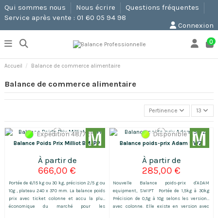
Qui sommes nous
Nous écrire
Questions fréquentes
Service après vente : 01 60 05 94 98
Connexion
0
Accueil
Balance de commerce alimentaire
Balance de commerce alimentaire
Pertinence
13
Expédition 48/72h
Disponible
Balance Poids Prix Milliot BMJPP
Balance poids-prix Adam SWZ
666,00 €
285,00 €
Portée de 6/15 kg ou 30 kg, précision 2/5 g ou
Nouvelle Balance poids-prix d'ADAM
10g , plateau 240 x 370 mm. La balance poids
equipment, SWIFT Portée de 1,5kg à 30kg
prix avec ticket colonne et accu la plus
Précision de 0,5g à 10g selons les versions
économique du marché pour les
avec colonne. Elle existe en version avec
bénéficiaires du régime de micro-
colonne (DP) ou sans colonne (D) Livrée