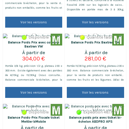
à tickets et batterie, conforme à la nouvelle
commerciale bi-échelon, pour la vente de
fiscalité 2018 sur les logiciels de caisse.
produits non emballés, comme les fruits et
Disponible en portée max. de 3 à 30kg,
les légumes. Livrée avec vignette
précision de 1 à 10 g, plateau 320x240 mm.
verte et carnet de métrologie. Délai de
Livrée avec vignette verte et carnet de
livraison : 1 semaine La valise de transport
Voir les versions
Voir les versions
métrologie. Batterie et Kit de Fiscalité
robuste est disponible en accessoires.
INCLUS. Pour une formation sur le
Cliquez ici.
produit,Voyez ici.
Disponible
Quantité faible
Balance Poids Prix avec colonne
Balance Poids Prix Baxtran TW
Baxtran VW
304,00 €
281,00 €
Portée 3/6 kg, précision 1/2 g, plateau 230 x
Portée 15/30 kg, précision 5/10 g, plateau 230 x
300 mm. Existe également avec des portées
300 mm. Balance commerciale bi-échelon,
de 6/15kg ou 15/30kg (nous consulter)
pour la vente de produits non emballés,
Balance commerciale bi-échelon, pour la
comme les fruits et les légumes. Délai de
vente de produits non emballés, comme les
livraison : 1 semaine
fruits et les légumes.
Voir les versions
Voir les versions
Disponible
Expédition 48/72h
Balance Poids-Prix Fiscale ticket
Balance poids prix avec ticket bi-
Mettler bMobile
échelon ABDPRO APS