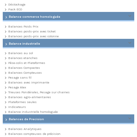
Déstockage
Pack ECO
Balance commerce homologuée
Balances Poids Prix
Balances poids-prix avec ticket
Balances poids-prix avec colonne
Balance industrielle
Balances au sol
Balances etanches
Pèse-colis et Plateformes
Balances Compactes
Balances Compteuses
Pesage sans fil
Balances avec imprimante
Pesage Atex
Trieuses Pondérales, Pesage sur chaines
Balances agro-alimentaires
Plateformes seules
Indicateurs
Balance industrielle homologuée
Balances de Precision
Balances Analytiques
Balances compteuses de précision