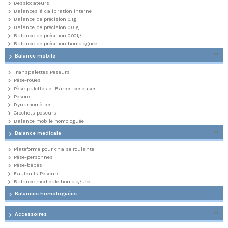
Dessiccateurs
Balances à calibration interne
Balance de précision 0.1g
Balance de précision 0.01g
Balance de précision 0.001g
Balance de précision homologuée
Balance mobile
Transpalettes Peseurs
Pèse-roues
Pèse-palettes et Barres peseuses
Pesons
Dynamomètres
Crochets peseurs
Balance mobile homologuée
Balance medicale
Plateforme pour chaise roulante
Pèse-personnes
Pèse-bébés
Fauteuils Peseurs
Balance médicale homologuée
Balances homologuées
Accessoires