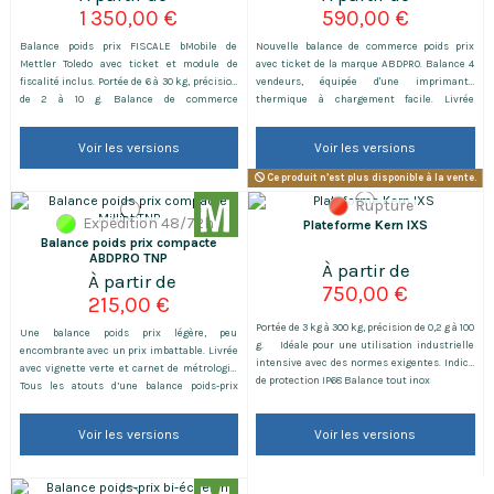
1 350,00 €
590,00 €
Balance poids prix FISCALE bMobile de
Nouvelle balance de commerce poids prix
Mettler Toledo avec ticket et module de
avec ticket de la marque ABDPRO. Balance 4
fiscalité inclus. Portée de 6 à 30 kg, précision
vendeurs, équipée d'une imprimante
de 2 à 10 g. Balance de commerce
thermique à chargement facile. Livrée
fonctionnelle, durable et très complète grâce
avec vignette verte et carnet de métrologie.
à ses 16 vendeurs, ses 3500 plu's et ses 99
Avec cette balance, vous pouvez faire des
Voir les versions
Voir les versions
familles programmables. Un best-seller pour
rapports : quotidien, articles, horaires,
les marchés et les commerçants! Bénéficier
vendeurs, paiements. Elle existe en 3
Ce produit n’est plus disponible à la vente.
du savoir-faire de...
versions : Portée 3/6 kg,...
Rupture
Expédition 48/72h
Plateforme Kern IXS
Balance poids prix compacte
ABDPRO TNP
750,00 €
215,00 €
Portée de 3 kg à 300 kg, précision de 0,2 g à 100
Une balance poids prix légère, peu
g. Idéale pour une utilisation industrielle
encombrante avec un prix imbattable. Livrée
intensive avec des normes exigentes. Indice
avec vignette verte et carnet de métrologie.
de protection IP68 Balance tout inox
Tous les atouts d’une balance poids-prix
réglementée (double écran, vignette verte, 10
PLU, batterie, précision de 1 à 10g) dans un
Voir les versions
Voir les versions
encombrement très limité (plateau de 20 x
26 cm). Nos conseils d'expert: Vous pesez à
partir de 40g...