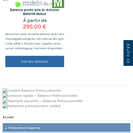
Expédition 48/72h
Balance poids-prix bi-échelon
BMSFM Milliot
295,00 €
Découvrez cette nouvelle balance poids prix
homologuée compacte, très précise dès 1g et
livrée prête à l'emploi avec vignette verte et
R
carnet métrologique.3 versions disponibles :
Portée : 3/6 kg, précision 1/2 g Portée : 6/15 kg,
précision 2/5 g Portée : 15/30 kg, précision
F
I
L
T
E
Voir les versions
5/10 g
Accueil
Promotions balance