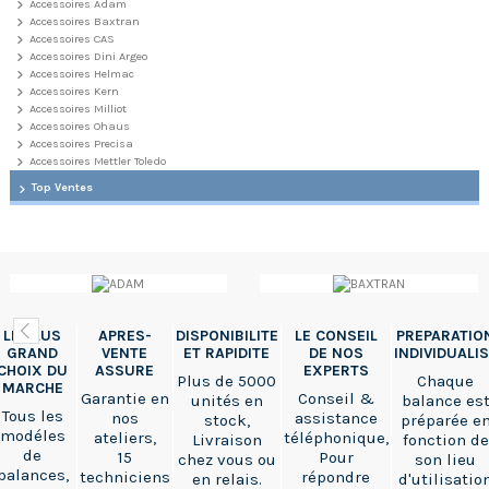
Accessoires Adam
Accessoires Baxtran
Accessoires CAS
Accessoires Dini Argeo
Accessoires Helmac
Accessoires Kern
Accessoires Milliot
Accessoires Ohaus
Accessoires Precisa
Accessoires Mettler Toledo
Top Ventes
LE PLUS
APRES-
DISPONIBILITE
LE CONSEIL
PREPARATIO
GRAND
VENTE
ET RAPIDITE
DE NOS
INDIVIDUALI
CHOIX DU
ASSURE
EXPERTS
Plus de 5000
Chaque
MARCHE
Garantie en
Conseil &
unités en
balance es
Tous les
nos
assistance
stock,
préparée e
modéles
ateliers,
téléphonique,
Livraison
fonction de
de
15
Pour
chez vous ou
son lieu
balances,
techniciens
répondre
en relais.
d'utilisatio