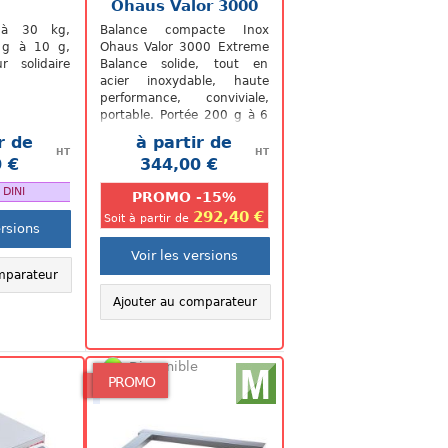
Ohaus Valor 3000
 à 30 kg,
Balance compacte Inox
 g à 10 g,
Ohaus Valor 3000 Extreme
ur solidaire
Balance solide, tout en
acier inoxydable, haute
performance, conviviale,
portable. Portée 200 g à 6
kg, précision 0,01 g à 2 g.
r de
à partir de
HT
HT
 €
344,00 €
.
.
 DINI
PROMO -15%
292,40 €
Soit à partir de
ersions
Voir les versions
mparateur
Ajouter au comparateur
Disponible
PROMO