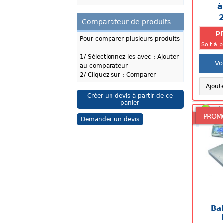
mg à 1
à
300x30
Comparateur de produits
P
Pour comparer plusieurs produits
Soit à 
1/ Sélectionnez-les avec : Ajouter
Vo
au comparateur
2/ Cliquez sur : Comparer
Ajout
Créer un devis à partir de ce
panier
Di
PROM
Demander un devis
Ba