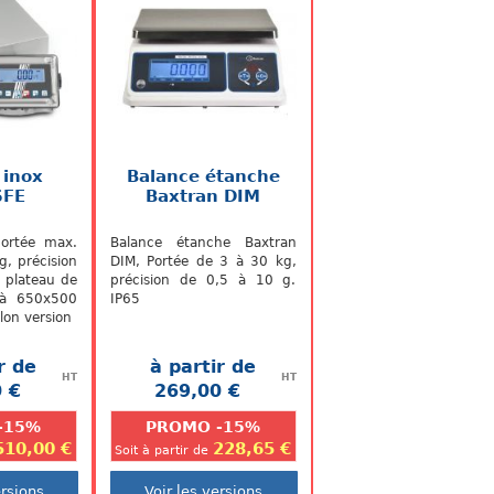
 inox
Balance étanche
SFE
Baxtran DIM
portée max.
Balance étanche Baxtran
g, précision
DIM, Portée de 3 à 30 kg,
 plateau de
précision de 0,5 à 10 g.
à 650x500
IP65
lon version
r de
à partir de
HT
HT
 €
269,00 €
.
.
-15%
PROMO -15%
510,00 €
228,65 €
Soit à partir de
ersions
Voir les versions