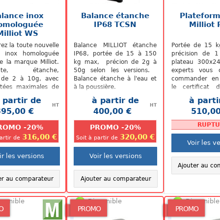
alance inox
Balance étanche
Plateform
omologuée
IP68 TCSN
Milliot
Milliot WS
ez la toute nouvelle
Balance MILLIOT étanche
Portée de 15 k
e inox homologuée
IP68, portée de 15 à 150
précision de 
e la marque Milliot.
kg max, précion de 2g à
plateau 300x
cte, étanche,
50g selon les versions.
experts vous c
e de 2 à 10g, avec
Balance étanche à l'eau et
commander en 
rtées maximales de
à la poussière.
le certificat d
ou 25 kg, notre
pour assurer un
 partir de
à partir de
à parti
 balance inox...
optimale de votr
HT
HT
395,00 €
400,00 €
510,00
.
.
RUPTU
ROMO -20%
PROMO -20%
316,00 €
320,00 €
partir de
Soit à partir de
Voir les v
ir les versions
Voir les versions
Ajouter au co
er au comparateur
Ajouter au comparateur
sponible
Disponible
Disponible
O
PROMO
PROMO