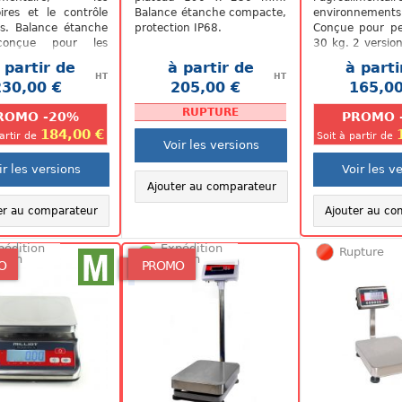
oires et le contrôle
Balance étanche compacte,
environnements
s. Balance étanche
protection IP68.
Conçue pour pe
conçue pour les
30 kg. 2 version
ions
portée 15 kg a
 partir de
à partir de
à parti
onnelles nécessitant
de 1g portée 30 
HT
HT
230,00 €
205,00 €
165,00
.
.
nde...
RUPTURE
ROMO -20%
PROMO 
184,00 €
partir de
Soit à partir de
Voir les versions
ir les versions
Voir les v
Ajouter au comparateur
er au comparateur
Ajouter au co
pédition
Expédition
Rupture
/72h
48/72h
O
PROMO