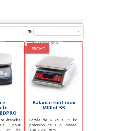
Tri
--
Expédition
48/72h
PROMO
ce
Balance tout inox
cte
Milliot SS
ABDPRO
C
te étanche
Portée de 6 kg à 15 kg,
ale pour
précision de 1 g, plateau
ire et les
190 x 230 mm