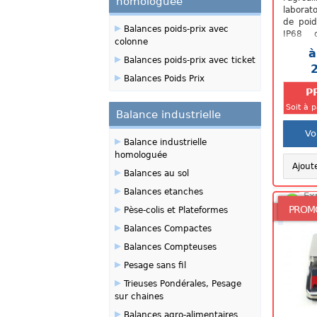
homologuée
laborat
de poid
▸
Balances poids-prix avec
IP68 
colonne
applicat
à
▸
professi
Balances poids-prix avec ticket
une gra
▸
Balances Poids Prix
P
Soit à 
Balance industrielle
Vo
▸
Balance industrielle
homologuée
Ajout
▸
Balances au sol
▸
Balances etanches
Ex
48
▸
PROM
Pèse-colis et Plateformes
▸
Balances Compactes
▸
Balances Compteuses
▸
Pesage sans fil
▸
Trieuses Pondérales, Pesage
sur chaines
▸
Balances agro-alimentaires