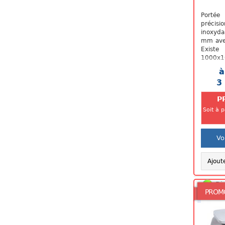
Portée
précisi
inoxyd
mm ave
Exist
1000x
à
3
P
Soit à 
Vo
Ajout
Di
PROM