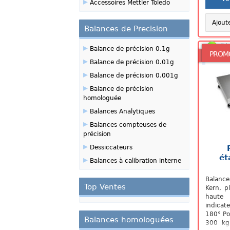
▸
Accessoires Mettler Toledo
Ajout
Balances de Precision
▸
Di
Balance de précision 0.1g
PROM
▸
Balance de précision 0.01g
▸
Balance de précision 0.001g
▸
Balance de précision
homologuée
▸
Balances Analytiques
▸
Balances compteuses de
précision
▸
Dessiccateurs
ét
▸
Balances à calibration interne
Balance
Top Ventes
Kern, p
haute 
indica
180° Po
Balances homologuées
300 kg