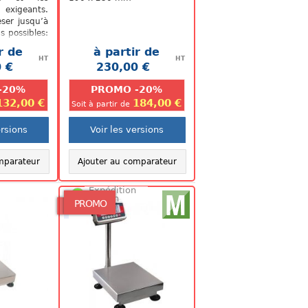
 exigeants.
ser jusqu’à
s possibles:
vec précion
r de
à partir de
kg...
HT
HT
 €
230,00 €
.
.
-20%
PROMO -20%
132,00 €
184,00 €
Soit à partir de
ersions
Voir les versions
mparateur
Ajouter au comparateur
Expédition
48/72h
PROMO