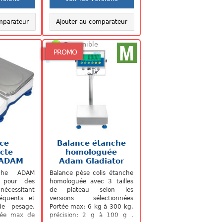
mparateur
Ajouter au comparateur
Disponible
PROMO
ce
Balance étanche
cte
homologuée
 ADAM
Adam Gladiator
a.
IP68
nche ADAM
Balance pèse colis étanche
 pour des
homologuée avec 3 tailles
écessitant
de plateau selon les
équents et
versions sélectionnées
de pesage.
Portée max: 6 kg à 300 kg,
rtée max de
précision: 2 g à 100 g ,