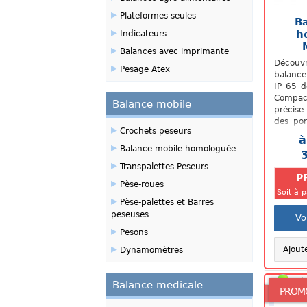
▸
Plateformes seules
B
▸
h
Indicateurs
▸
Balances avec imprimante
Découvr
▸
Pesage Atex
balanc
IP 65 d
Compa
Balance mobile
précis
des po
▸
Crochets peseurs
6, 15 
à
nouvelle
▸
Balance mobile homologuée
▸
Transpalettes Peseurs
P
▸
Pèse-roues
Soit à 
▸
Pèse-palettes et Barres
peseuses
Vo
▸
Pesons
▸
Ajout
Dynamomètres
Di
Balance medicale
PROM