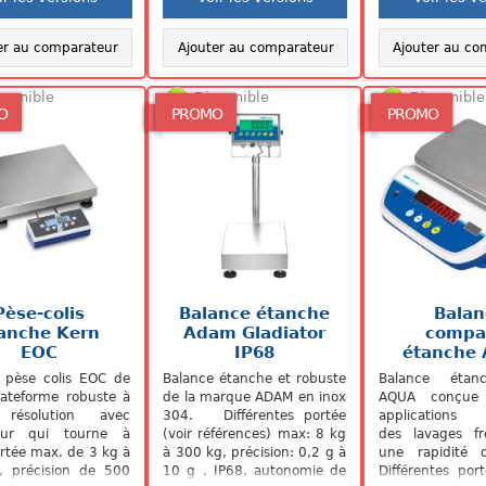
er au comparateur
Ajouter au comparateur
Ajouter au co
sponible
Disponible
Disponible
O
PROMO
PROMO
Pèse-colis
Balance étanche
Balan
anche Kern
Adam Gladiator
compa
EOC
IP68
étanche
Aqu
 pèse colis EOC de
Balance étanche et robuste
Balance éta
lateforme robuste à
de la marque ADAM en inox
AQUA conçue
résolution avec
304. Différentes portée
applications n
teur qui tourne à
(voir références) max: 8 kg
des lavages fr
rtée max. de 3 kg à
à 300 kg, précision: 0,2 g à
une rapidité 
, précision de 500
10 g , IP68, autonomie de
Différentes po