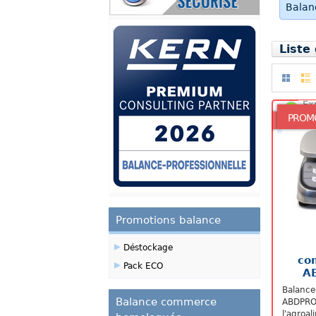
Balan
Liste
Ex
48
PROM
Promotions balance
▸
Déstockage
co
▸
Pack ECO
A
Balanc
Balance commerce
ABDPR
l'agro