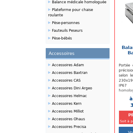
▸
Balance médicale homologuée
▸
Plateforme pour chaise
roulante
▸
Pèse-personnes
▸
Fauteuils Peseurs
▸
Pèse-bébés
Bala
B
Accessoires
▸
Accessoires Adam
Portée
précis
▸
Accessoires Baxtran
selon l
▸
Accessoires CAS
230x19
IP67
▸
Accessoires Dini Argeo
homolo
▸
référen
Accessoires Helmac
à
▸
Accessoires Kern
▸
Accessoires Milliot
P
▸
Accessoires Ohaus
Soit à 
▸
Accessoires Precisa
Vo