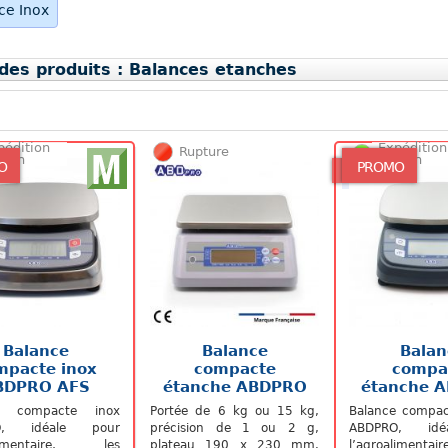
ce Inox
 des produits : Balances etanches
pédition
Expédition
Rupture
/72h
48/72h
O
PROMO
Balance
Balance
Balan
mpacte inox
compacte
compa
BDPRO AFS
étanche ABDPRO
étanche 
SSU
AF
e compacte inox
Portée de 6 kg ou 15 kg,
Balance compac
O, idéale pour
précision de 1 ou 2 g,
ABDPRO, idé
alimentaire, les
plateau 190 x 230 mm.
l’agroalimenta