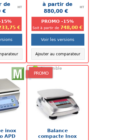
ision 0.5 à
IP68, autonomie de 90
r de
à partir de
5 x 180 mm
heures. Balance adaptée...
HT
HT
 €
880,00 €
.
.
-15%
PROMO -15%
233,75 €
748,00 €
Soit à partir de
ersions
Voir les versions
mparateur
Ajouter au comparateur
Disponible
PROMO
e inox
Balance
eo APD
compacte Inox