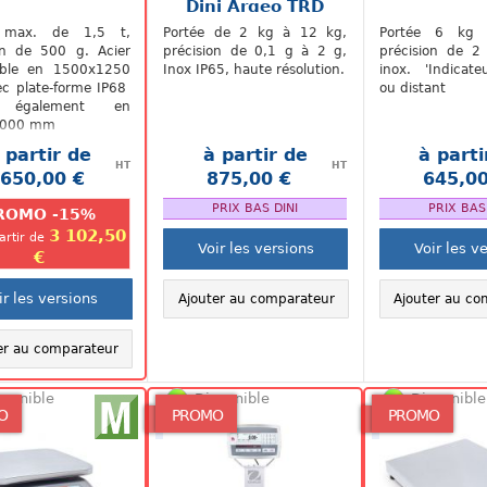
Dini Argeo TRD
 max. de 1,5 t,
Portée de 2 kg à 12 kg,
Portée 6 kg
on de 500 g. Acier
précision de 0,1 g à 2 g,
précision de 2
able en 1500x1250
Inox IP65, haute résolution.
inox. 'Indicate
c plate-forme IP68
ou distant
e également en
1000 mm
 partir de
à partir de
à parti
HT
HT
 650,00 €
875,00 €
645,00
.
.
PRIX BAS DINI
PRIX BAS
ROMO -15%
3 102,50
partir de
Voir les versions
Voir les v
€
ir les versions
Ajouter au comparateur
Ajouter au co
er au comparateur
sponible
Disponible
Disponible
O
PROMO
PROMO