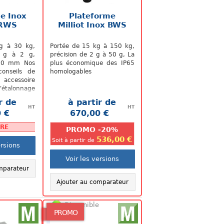
e Inox
Plateforme
 RWS
Milliot Inox BWS
g à 30 kg,
Portée de 15 kg à 150 kg,
1 g à 2 g,
précision de 2 g à 50 g, La
240 mm Nos
plus économique des IP65
onseils de
homologables
accessoire
'étalonnage
e précision
r de
à partir de
e...
HT
HT
 €
670,00 €
.
.
RE
PROMO -20%
536,00 €
Soit à partir de
ersions
Voir les versions
mparateur
Ajouter au comparateur
Disponible
PROMO