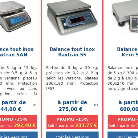
nce tout inox
Balance tout inox
Balance
axtran SAN
Baxtran SS
Kern 
 de 3 kg à 15 kg,
Portée de 3 kg à 30 kg,
Balance Inox, 
ion de 0,5 g à 5 g
précision de 0,2 g à 2 g
de 6 kg à 300 k
es versions, plateau
selon les versions, plateau
de 2 g à 100 g,
0 mm. Protection
230x190 mm. Protection
300x240 mm 
 Avec ou sans
IP67
mm, vignette se
gation selon la
ce
 partir de
à partir de
à parti
HT
HT
344,00 €
275,00 €
600,00
.
.
ROMO -15%
PROMO -15%
PROMO 
292,40 €
233,75 €
partir de
Soit à partir de
Soit à partir de
ir les versions
Voir les versions
Voir les v