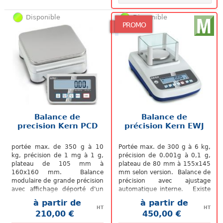
Disponible
Disponible
PROMO
Balance de
Balance de
precision Kern PCD
précision Kern EWJ
portée max. de 350 g à 10
Portée max. de 300 g à 6 kg,
kg, précision de 1 mg à 1 g,
précision de 0.001g à 0,1 g,
plateau de 105 mm à
plateau de 80 mm à 155x145
160x160 mm. Balance
mm selon version. Balance de
modulaire de grande précision
précision avec ajustage
avec affichage déporté d'un
automatique interne. Existe
câble de 1,2m
en version avec ou sans...
à partir de
à partir de
HT
HT
210,00 €
450,00 €
.
.