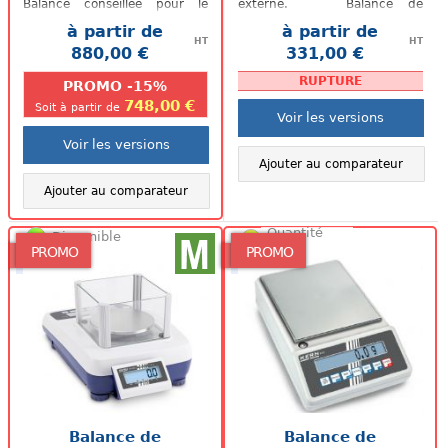
Balance conseillée pour le
externe. Balance de
dosage grâce à un temps
précision BAP de Baxtran
à partir de
à partir de
de...
(homologuée selon...
HT
HT
880,00 €
331,00 €
.
.
RUPTURE
PROMO -15%
748,00 €
Soit à partir de
Voir les versions
Voir les versions
Ajouter au comparateur
Ajouter au comparateur
Quantité
Disponible
faible
PROMO
PROMO
Balance de
Balance de