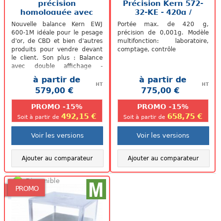
précision
Précision Kern 572-
homologuée avec
32-KE - 420g /
double affichage
0.001g
Nouvelle balance Kern EWJ
Portée max. de 420 g,
EWJ...
600-1M idéale pour le pesage
précision de 0,001g. Modèle
d'or, de CBD et bien d'autres
multifonction: laboratoire,
produits pour vendre devant
comptage, contrôle
le client. Son plus : Balance
avec double affichage -
Pratique pour la pesée
à partir de
à partir de
devant...
HT
HT
579,00 €
775,00 €
.
.
PROMO -15%
PROMO -15%
492,15 €
658,75 €
Soit à partir de
Soit à partir de
Voir les versions
Voir les versions
Ajouter au comparateur
Ajouter au comparateur
Disponible
PROMO