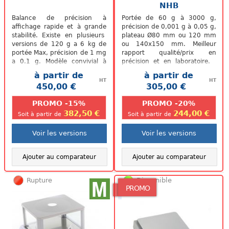
NHB
Balance de précision à
Portée de 60 g à 3000 g,
affichage rapide et à grande
précision de 0,001 g à 0,05 g,
stabilité. Existe en plusieurs
plateau Ø80 mm ou 120 mm
versions de 120 g a 6 kg de
ou 140x150 mm. Meilleur
portée Max, précision de 1 mg
rapport qualité/prix en
a 0.1 g. Modèle convivial à
précision et en laboratoire.
moindre coût...
Balance utilisable uniquement
à partir de
à partir de
en...
HT
HT
450,00 €
305,00 €
.
.
PROMO -15%
PROMO -20%
382,50 €
244,00 €
Soit à partir de
Soit à partir de
Voir les versions
Voir les versions
Ajouter au comparateur
Ajouter au comparateur
Rupture
Disponible
PROMO