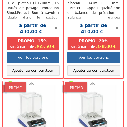
0,1g , plateau: Ø 120mm , 15
plateau 140x150 mm.
unités de pesage, Protection
Meilleur rapport qualité/prix
ShockProtect Bon à savoir :
en balance de précision.
Idéale dans le secteur
Balance utilisée
pharmaceutique pour la
principalement pour le pré-
à partir de
à partir de
version en...
emballage de vos...
HT
HT
430,00 €
410,00 €
.
.
PROMO -15%
PROMO -20%
365,50 €
328,00 €
Soit à partir de
Soit à partir de
Voir les versions
Voir les versions
Ajouter au comparateur
Ajouter au comparateur
Disponible
Disponible
PROMO
PROMO