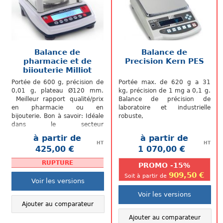
Balance de
Balance de
pharmacie et de
Precision Kern PES
bijouterie Milliot
NHB-600+M
Portée de 600 g, précision de
Portée max. de 620 g a 31
0,01 g, plateau Ø120 mm.
kg, précision de 1 mg a 0,1 g.
Meilleur rapport qualité/prix
Balance de précision de
en pharmacie ou en
laboratoire et industrielle
bijouterie. Bon à savoir: Idéale
robuste,
dans le secteur
pharmaceutique mais
à partir de
à partir de
aussi pour le...
HT
HT
425,00 €
1 070,00 €
.
.
RUPTURE
PROMO -15%
909,50 €
Soit à partir de
Voir les versions
Voir les versions
Ajouter au comparateur
Ajouter au comparateur