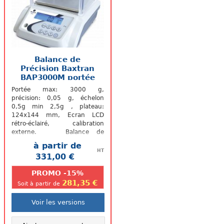
Balance de
Précision Baxtran
BAP3000M portée
3kg...
Portée max: 3000 g,
précision: 0,05 g, échelon
0,5g min 2,5g , plateau:
124x144 mm, Ecran LCD
rétro-éclairé, calibration
externe. Balance de
précision BAP de Baxtran
à partir de
homologuée : Batterie...
HT
331,00 €
.
PROMO -15%
281,35 €
Soit à partir de
Voir les versions