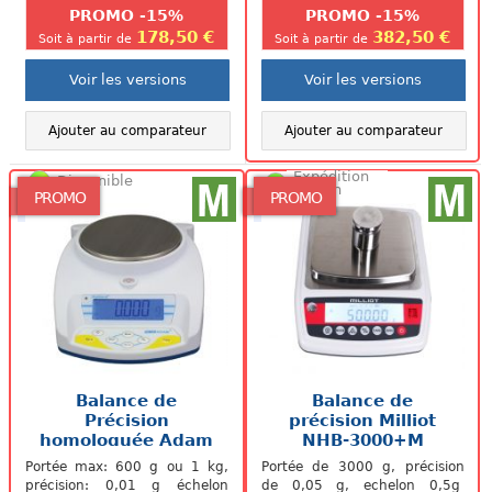
PROMO -15%
PROMO -15%
178,50 €
382,50 €
Soit à partir de
Soit à partir de
Voir les versions
Voir les versions
Ajouter au comparateur
Ajouter au comparateur
Expédition
Disponible
48/72h
PROMO
PROMO
Balance de
Balance de
Précision
précision Milliot
homologuée Adam
NHB-3000+M
HCB-M
Portée max: 600 g ou 1 kg,
Portée de 3000 g, précision
précision: 0,01 g échelon
de 0,05 g, echelon 0,5g