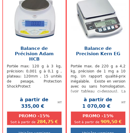
Balance de
Balance de
Précision Adam
Precision Kern EG
HCB
Portée max: 120 g à 3 kg,
Portée max. de 220 g a 4,2
précision: 0,001 g à 0,1 g ,
kg, précision de 1 mg a 10
plateau: 120mm , 15 unités
mg. Un rapport qualité-prix
de pesage, Protection
inégalable. Existe en version
ShockProtect
avec ou sans homologation.
(voir tableau ci-dessous). La
balance vous sera livrée...
à partir de
à partir de
HT
HT
335,00 €
1 070,00 €
.
.
PROMO -15%
PROMO -15%
284,75 €
909,50 €
Soit à partir de
Soit à partir de