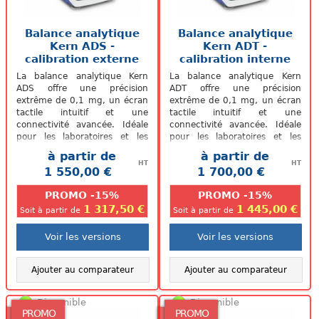
Balance analytique
Balance analytique
Kern ADS -
Kern ADT -
calibration externe
calibration interne
La balance analytique Kern
La balance analytique Kern
ADS offre une précision
ADT offre une précision
extrême de 0,1 mg, un écran
extrême de 0,1 mg, un écran
tactile intuitif et une
tactile intuitif et une
connectivité avancée. Idéale
connectivité avancée. Idéale
pour les laboratoires et les
pour les laboratoires et les
applications nécessitant une
applications nécessitant une
à partir de
à partir de
haute...
haute...
HT
HT
1 550,00 €
1 700,00 €
.
.
PROMO -15%
PROMO -15%
1 317,50 €
1 445,00 €
Soit à partir de
Soit à partir de
Voir les versions
Voir les versions
Ajouter au comparateur
Ajouter au comparateur
Disponible
Disponible
PROMO
PROMO