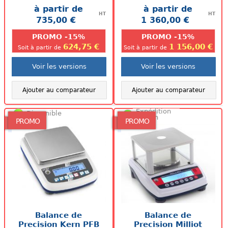
vignette et carnet de
à partir de
à partir de
métrologie).
HT
HT
735,00 €
1 360,00 €
.
.
PROMO -15%
PROMO -15%
624,75 €
1 156,00 €
Soit à partir de
Soit à partir de
Voir les versions
Voir les versions
Ajouter au comparateur
Ajouter au comparateur
Expédition
Disponible
48/72h
PROMO
PROMO
Balance de
Balance de
Precision Kern PFB
Precision Milliot