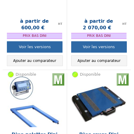
à partir de
à partir de
HT
HT
600,00 €
2 070,00 €
.
.
PRIX BAS DINI
PRIX BAS DINI
Voir les versions
Voir les versions
Ajouter au comparateur
Ajouter au comparateur
Disponible
Disponible