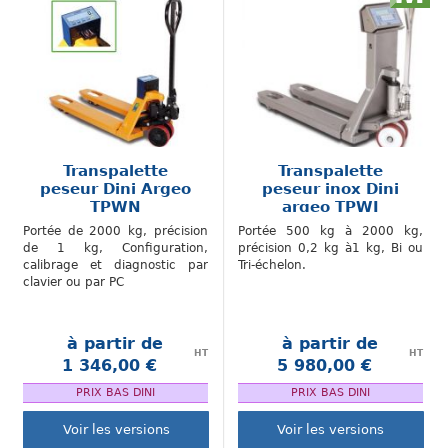
Transpalette
Transpalette
peseur Dini Argeo
peseur inox Dini
TPWN
argeo TPWI
Portée de 2000 kg, précision
Portée 500 kg à 2000 kg,
de 1 kg, Configuration,
précision 0,2 kg à1 kg, Bi ou
calibrage et diagnostic par
Tri-échelon.
clavier ou par PC
à partir de
à partir de
HT
HT
1 346,00 €
5 980,00 €
.
.
PRIX BAS DINI
PRIX BAS DINI
Voir les versions
Voir les versions