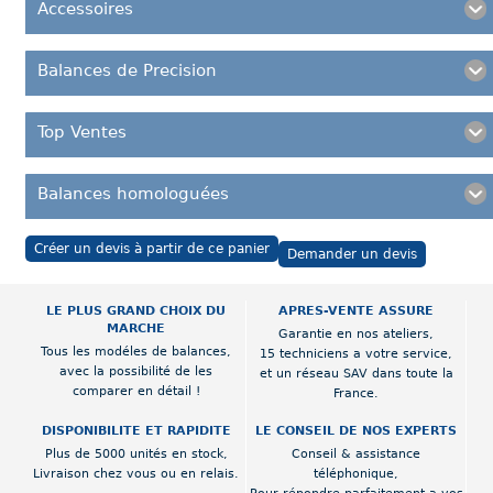
Accessoires
Balances de Precision
Top Ventes
Balances homologuées
Créer un devis à partir de ce panier
Demander un devis
LE PLUS GRAND CHOIX DU
APRES-VENTE ASSURE
MARCHE
Garantie en nos ateliers,
Tous les modéles de balances,
15 techniciens a votre service,
avec la possibilité de les
et un réseau SAV dans toute la
comparer en détail !
France.
DISPONIBILITE ET RAPIDITE
LE CONSEIL DE NOS EXPERTS
Plus de 5000 unités en stock,
Conseil & assistance
Livraison chez vous ou en relais.
téléphonique,