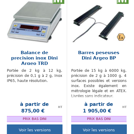
Balance de
Barres peseuses
precision inox Dini
Dini Argeo BP
Argeo TRD
Portée de 2 kg à 12 kg,
Portée de 15 kg à 6000 kg,
précision de 0,1 g à 2 g, Inox
précision de 2 g à 1000 g. 4
IP65, haute résolution.
surfaces possibles et versions
inox. Existe également en
métrologie légale et en ATEX.
Livrées sans indicateur.
à partir de
à partir de
HT
HT
875,00 €
1 905,00 €
.
.
PRIX BAS DINI
PRIX BAS DINI
Voir les versions
Voir les versions