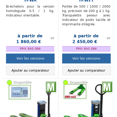
TPWA
TPWET
Bi-échelons pour la version
Portée de 500 / 1000 / 2000
homologuée 0,5 / 1 kg.
kg, précision de 200 g à 1 kg.
Indicateur orientable.
Transpalette peseur avec
indicateur de poids tactile et
imprimante intégrée
à partir de
à partir de
HT
HT
1 860,00 €
2 450,00 €
.
.
PRIX BAS DINI
PRIX BAS DINI
Voir les versions
Voir les versions
Ajouter au comparateur
Ajouter au comparateur
Disponible
Disponible