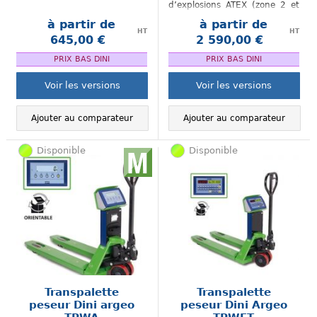
d’explosions ATEX (zone 2 et
22)
à partir de
à partir de
HT
HT
645,00 €
2 590,00 €
.
.
PRIX BAS DINI
PRIX BAS DINI
Voir les versions
Voir les versions
Ajouter au comparateur
Ajouter au comparateur
Disponible
Disponible
Transpalette
Transpalette
peseur Dini argeo
peseur Dini Argeo