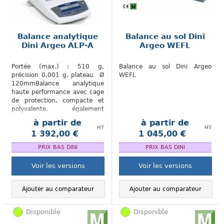
Balance analytique
Balance au sol Dini
Dini Argeo ALP-A
Argeo WEFL
Portée (max.) : 510 g,
Balance au sol Dini Argeo
précision 0,001 g, plateau Ø
WEFL
120mmBalance analytique
haute performance avec cage
de protection, compacte et
polyvalente, également
disponible en version
à partir de
à partir de
homologuée
HT
HT
1 392,00 €
1 045,00 €
.
.
PRIX BAS DINI
PRIX BAS DINI
Voir les versions
Voir les versions
Ajouter au comparateur
Ajouter au comparateur
Disponible
Disponible