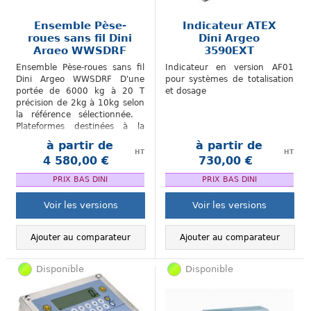
Ensemble Pèse-
Indicateur ATEX
roues sans fil Dini
Dini Argeo
Argeo WWSDRF
3590EXT
Ensemble Pèse-roues sans fil
Indicateur en version AF01
Dini Argeo WWSDRF D'une
pour systèmes de totalisation
portée de 6000 kg à 20 T
et dosage
précision de 2kg à 10kg selon
la référence sélectionnée.
Plateformes destinées à la
réalisation de stations de
à partir de
à partir de
pesage...
HT
HT
4 580,00 €
730,00 €
.
.
PRIX BAS DINI
PRIX BAS DINI
Voir les versions
Voir les versions
Ajouter au comparateur
Ajouter au comparateur
Disponible
Disponible