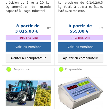
précision de 2 kg à 10 kg.
kg, précision de 0,1/0,2/0,5
Dynamomètre de grande
kg. Facile à utiliser et fiable,
capacité à usage industriel
livré avec malette.
à partir de
à partir de
HT
HT
3 815,00 €
555,00 €
.
.
PRIX BAS DINI
PRIX BAS DINI
Voir les versions
Voir les versions
Ajouter au comparateur
Ajouter au comparateur
Disponible
Disponible