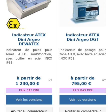
Indicateur ATEX
Indicateur ATEX
Dini Argeo
Dini Argeo DGT
DFWATEX
Indicateur de poids pour
Indicateur de pesage pour
zones ATEX, multifonction,
zone ATEX, avec boite en acier
avec boîtier en acier INOX
INOX IP68
IP65
à partir de
à partir de
HT
HT
1 230,00 €
795,00 €
.
.
PRIX BAS DINI
PRIX BAS DINI
Voir les versions
Voir les versions
Ajouter au comparateur
Ajouter au comparateur