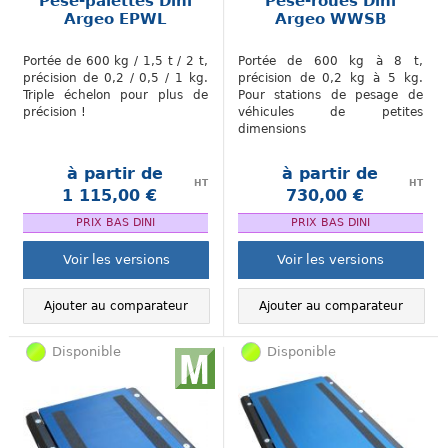
Pèse-palettes Dini
Pèse-roues Dini
Argeo EPWL
Argeo WWSB
Portée de 600 kg / 1,5 t / 2 t,
Portée de 600 kg à 8 t,
précision de 0,2 / 0,5 / 1 kg.
précision de 0,2 kg à 5 kg.
Triple échelon pour plus de
Pour stations de pesage de
précision !
véhicules de petites
dimensions
à partir de
à partir de
HT
HT
1 115,00 €
730,00 €
.
.
PRIX BAS DINI
PRIX BAS DINI
Voir les versions
Voir les versions
Ajouter au comparateur
Ajouter au comparateur
Disponible
Disponible