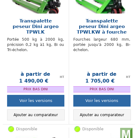
Transpalette
Transpalette
peseur Dini argeo
peseur Dini argeo
TPWLK
TPWLKW à fourche
large
Portée 500 kg à 2000 kg,
Fourches largeur 680 mm,
précision 0,2 kg à1 kg, Bi ou
portée jusqu'à 2000 kg, Bi-
Tri-échelon.
échelon.
à partir de
à partir de
HT
HT
1 490,00 €
1 705,00 €
.
.
PRIX BAS DINI
PRIX BAS DINI
Voir les versions
Voir les versions
Ajouter au comparateur
Ajouter au comparateur
Disponible
Disponible