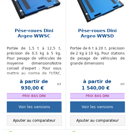
Pèse-roues Dini
Pèse-roues Dini
Argeo WWSC
Argeo WWSD
Portée de 1,5 t à 12,5 t,
Portée de 6 t à 20 t, précision
précision de 0,5 kg à 5 kg.
de 2 kg à 10 kg. Pour stations
Pour pesage de véhicules de
de pesage de véhicules de
moyenne dimensionsNotre
grande dimensions
conseil d'expert : Pour vous
mettre au norme de l'UTAC,
commander 4 pèses-roues...
à partir de
à partir de
HT
HT
930,00 €
1 540,00 €
.
.
PRIX BAS DINI
PRIX BAS DINI
Voir les versions
Voir les versions
Ajouter au comparateur
Ajouter au comparateur