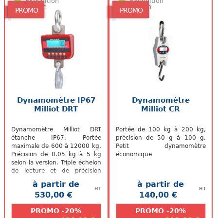
Expédition
Expédition
48/72h
48/72h
PROMO
PROMO
Dynamomètre IP67
Dynamomètre
Milliot DRT
Milliot CR
Dynamomètre Milliot DRT
Portée de 100 kg à 200 kg,
étanche IP67. Portée
précision de 50 g à 100 g,
maximale de 600 à 12000 kg.
Petit dynamomètre
Précision de 0.05 kg à 5 kg
économique
selon la version. Triple échelon
de lecture et de précision
variable suivant les versions....
à partir de
à partir de
HT
HT
530,00 €
140,00 €
.
.
PROMO -20%
PROMO -20%