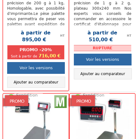
précision de 200 g à 1 kg,
précision de 1 g à 2 g,
Homologable, avec possibilité
plateau 300x240 mm Nos
d'imprimante.Le pèse palette
experts vous conseils de
vous permettra de peser vos
commander en accessoire le
palettes avant expédition de
certificat d'étalonnage pour
vos marchandises. Il a...
assurer une précision
à partir de
à partir de
optimale de votre...
HT
HT
895,00 €
510,00 €
.
.
RUPTURE
PROMO -20%
716,00 €
Soit à partir de
Voir les versions
Voir les versions
Ajouter au comparateur
Ajouter au comparateur
Expédition
Expédition
48/72h
48/72h
PROMO
PROMO