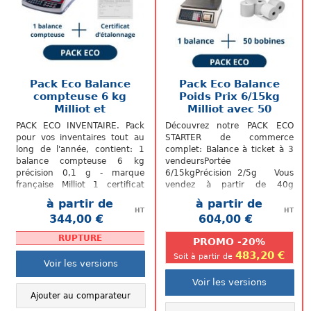
Pack Eco Balance
Pack Eco Balance
compteuse 6 kg
Poids Prix 6/15kg
Milliot et
Milliot avec 50
Certificat...
Bobines
PACK ECO INVENTAIRE. Pack
Découvrez notre PACK ECO
pour vos inventaires tout au
STARTER de commerce
long de l'année, contient: 1
complet: Balance à ticket à 3
balance compteuse 6 kg
vendeursPortée
précision 0,1 g - marque
6/15kgPrécision 2/5g Vous
française Milliot 1 certificat
vendez à partir de 40g
d'étalonnage La balance
jusqu'à 15kg, ce PACK ECO
à partir de
à partir de
idéale...
balance est fait pour vous!
HT
HT
344,00 €
604,00 €
.
.
RUPTURE
PROMO -20%
483,20 €
Soit à partir de
Voir les versions
Voir les versions
Ajouter au comparateur