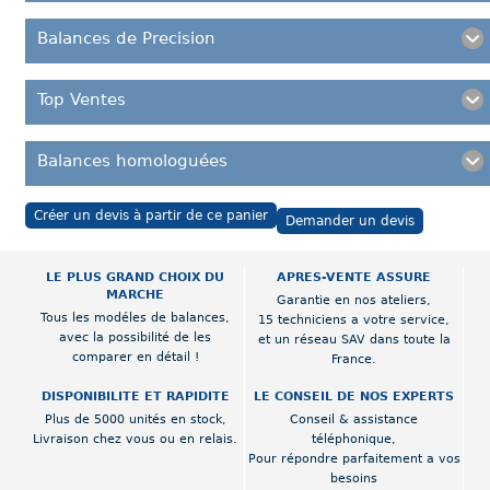
Balances de Precision
Top Ventes
Balances homologuées
Créer un devis à partir de ce panier
Demander un devis
LE PLUS GRAND CHOIX DU
APRES-VENTE ASSURE
MARCHE
Garantie en nos ateliers,
Tous les modéles de balances,
15 techniciens a votre service,
avec la possibilité de les
et un réseau SAV dans toute la
comparer en détail !
France.
DISPONIBILITE ET RAPIDITE
LE CONSEIL DE NOS EXPERTS
Plus de 5000 unités en stock,
Conseil & assistance
Livraison chez vous ou en relais.
téléphonique,
Pour répondre parfaitement a vos
besoins