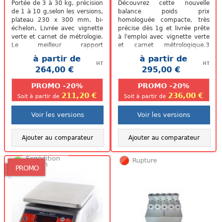
Portée de 3 à 30 kg, précision
Découvrez cette nouvelle
de 1 à 10 g,selon les versions,
balance poids prix
plateau 230 x 300 mm. bi-
homologuée compacte, très
échelon, Livrée avec vignette
précise dès 1g et livrée prête
verte et carnet de métrologie.
à l'emploi avec vignette verte
Le meilleur rapport
et carnet métrologique.3
qualité/robustesse/prix du...
versions disponibles : Portée :
à partir de
à partir de
3/6 kg,...
HT
HT
264,00 €
295,00 €
.
.
PROMO -20%
PROMO -20%
211,20 €
236,00 €
Soit à partir de
Soit à partir de
Voir les versions
Voir les versions
Ajouter au comparateur
Ajouter au comparateur
Expédition
Rupture
48/72h
PROMO