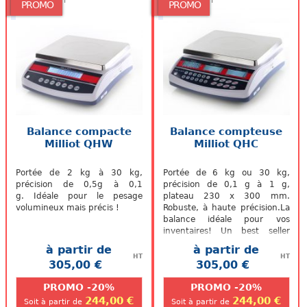
PROMO
PROMO
Balance compacte
Balance compteuse
Milliot QHW
Milliot QHC
Portée de 2 kg à 30 kg,
Portée de 6 kg ou 30 kg,
précision de 0,5g à 0,1
précision de 0,1 g à 1 g,
g. Idéale pour le pesage
plateau 230 x 300 mm.
volumineux mais précis !
Robuste, à haute précision.La
balance idéale pour vos
inventaires! Un best seller
dans son domaine grâce à sa
à partir de
à partir de
robustesse...
HT
HT
305,00 €
305,00 €
.
.
PROMO -20%
PROMO -20%
244,00 €
244,00 €
Soit à partir de
Soit à partir de