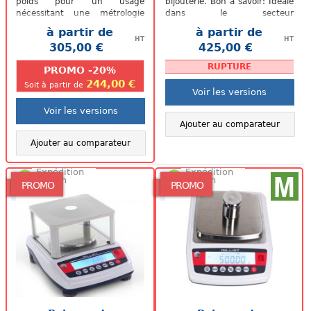
poids pour un usage
bijouterie. Bon à savoir: Idéale
nécessitant une métrologie
dans le secteur
légale. Compacte, simple,
pharmaceutique mais
à partir de
à partir de
précise elle...
aussi pour le...
HT
HT
305,00 €
425,00 €
.
.
RUPTURE
PROMO -20%
244,00 €
Soit à partir de
Voir les versions
Voir les versions
Ajouter au comparateur
Ajouter au comparateur
Expédition
Expédition
48/72h
48/72h
PROMO
PROMO