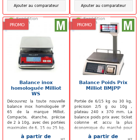
Ajouter au comparateur
Ajouter au comparateur
Expédition
Expédition
48/72h
48/72h
PROMO
PROMO
Balance inox
Balance Poids Prix
homologuée Milliot
Milliot BMJPP
WS
Découvrez la toute nouvelle
Portée de 6/15 kg ou 30 kg,
balance inox homologuée IP
précision 2/5 g ou 10g ,
65 de la marque Milliot.
plateau 240 x 370 mm. La
Compacte, étanche, précise
balance poids prix avec ticket
de 2 à 10g, avec des portées
colonne et accu la plus
maximales de 6, 15 ou 25 kg,
économique du marché pour
notre nouvelle balance inox...
les bénéficiaires du régime
à partir de
à partir de
de...
HT
HT