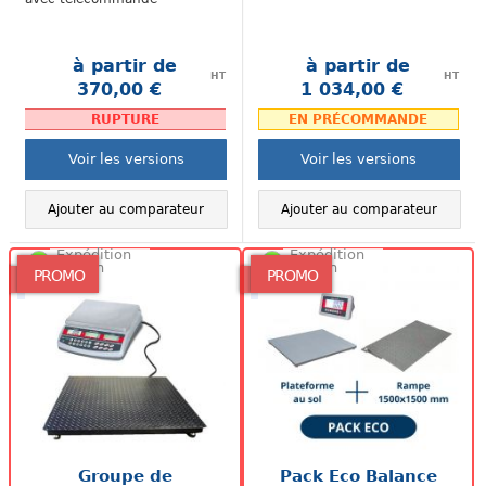
à partir de
à partir de
HT
HT
370,00 €
1 034,00 €
.
.
RUPTURE
EN PRÉCOMMANDE
Voir les versions
Voir les versions
Ajouter au comparateur
Ajouter au comparateur
Expédition
Expédition
48/72h
48/72h
PROMO
PROMO
Groupe de
Pack Eco Balance