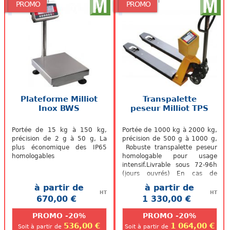
48/72h
48/72h
PROMO
PROMO
Plateforme Milliot
Transpalette
Inox BWS
peseur Milliot TPS
Portée de 15 kg à 150 kg,
Portée de 1000 kg à 2000 kg,
précision de 2 g à 50 g, La
précision de 500 g à 1000 g,
plus économique des IP65
Robuste transpalette peseur
homologables
homologable pour usage
intensif.Livrable sous 72-96h
(jours ouvrés) En cas de
besoin nous consulter
à partir de
à partir de
HT
HT
670,00 €
1 330,00 €
.
.
PROMO -20%
PROMO -20%
536,00 €
1 064,00 €
Soit à partir de
Soit à partir de