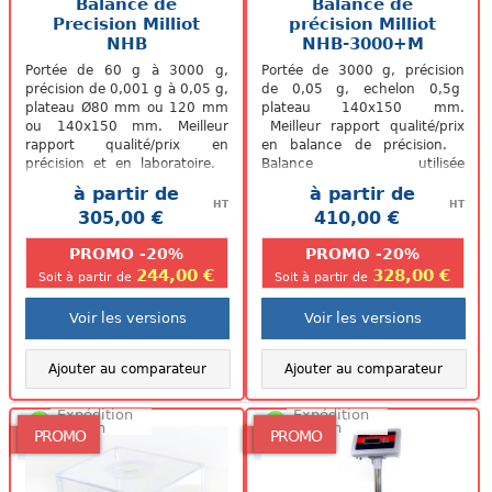
Balance de
Balance de
Precision Milliot
précision Milliot
NHB
NHB-3000+M
Portée de 60 g à 3000 g,
Portée de 3000 g, précision
précision de 0,001 g à 0,05 g,
de 0,05 g, echelon 0,5g
plateau Ø80 mm ou 120 mm
plateau 140x150 mm.
ou 140x150 mm. Meilleur
Meilleur rapport qualité/prix
rapport qualité/prix en
en balance de précision.
précision et en laboratoire.
Balance utilisée
Balance utilisable uniquement
principalement pour le pré-
à partir de
à partir de
en...
emballage de vos...
HT
HT
305,00 €
410,00 €
.
.
PROMO -20%
PROMO -20%
244,00 €
328,00 €
Soit à partir de
Soit à partir de
Voir les versions
Voir les versions
Ajouter au comparateur
Ajouter au comparateur
Expédition
Expédition
48/72h
48/72h
PROMO
PROMO