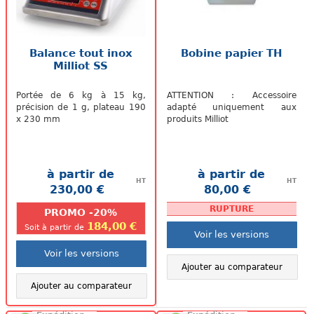
Balance tout inox
Bobine papier TH
Milliot SS
Portée de 6 kg à 15 kg,
ATTENTION : Accessoire
précision de 1 g, plateau 190
adapté uniquement aux
x 230 mm
produits Milliot
à partir de
à partir de
HT
HT
230,00 €
80,00 €
.
.
RUPTURE
PROMO -20%
184,00 €
Soit à partir de
Voir les versions
Voir les versions
Ajouter au comparateur
Ajouter au comparateur