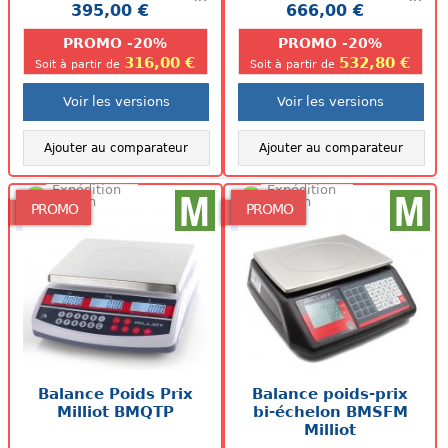
395,00 €
666,00 €
.
.
PROMO -20%
PROMO -20%
316,00 €
532,80 €
Soit à partir de
Soit à partir de
Voir les versions
Voir les versions
Ajouter au comparateur
Ajouter au comparateur
Expédition
Expédition
48/72h
48/72h
PROMO
PROMO
Balance Poids Prix
Balance poids-prix
Milliot BMQTP
bi-échelon BMSFM
Milliot