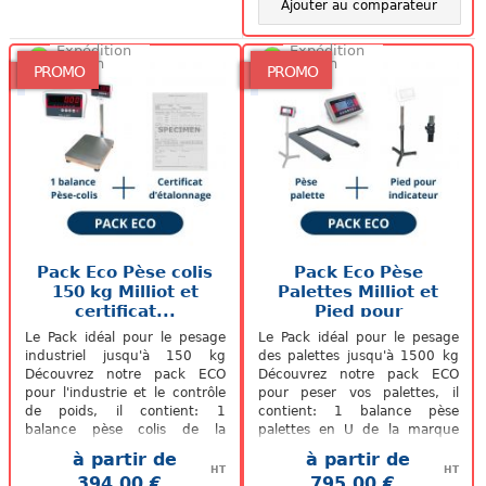
Ajouter au comparateur
Expédition
Expédition
48/72h
48/72h
PROMO
PROMO
Pack Eco Pèse colis
Pack Eco Pèse
150 kg Milliot et
Palettes Milliot et
certificat...
Pied pour
indicateur
Le Pack idéal pour le pesage
Le Pack idéal pour le pesage
industriel jusqu'à 150 kg
des palettes jusqu'à 1500 kg
Découvrez notre pack ECO
Découvrez notre pack ECO
pour l'industrie et le contrôle
pour peser vos palettes, il
de poids, il contient: 1
contient: 1 balance pèse
balance pèse colis de la
palettes en U de la marque
marque française Milliot,
française Milliot, portée 1500
à partir de
à partir de
portée...
kg...
HT
HT
394,00 €
795,00 €
.
.