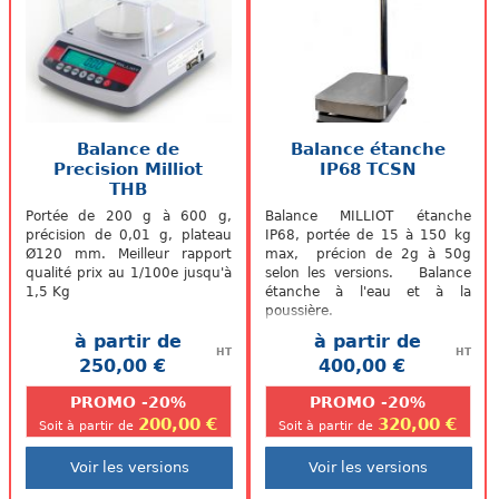
Balance de
Balance étanche
Precision Milliot
IP68 TCSN
THB
Portée de 200 g à 600 g,
Balance MILLIOT étanche
précision de 0,01 g, plateau
IP68, portée de 15 à 150 kg
Ø120 mm. Meilleur rapport
max, précion de 2g à 50g
qualité prix au 1/100e jusqu'à
selon les versions. Balance
1,5 Kg
étanche à l'eau et à la
poussière.
à partir de
à partir de
HT
HT
250,00 €
400,00 €
.
.
PROMO -20%
PROMO -20%
200,00 €
320,00 €
Soit à partir de
Soit à partir de
Voir les versions
Voir les versions