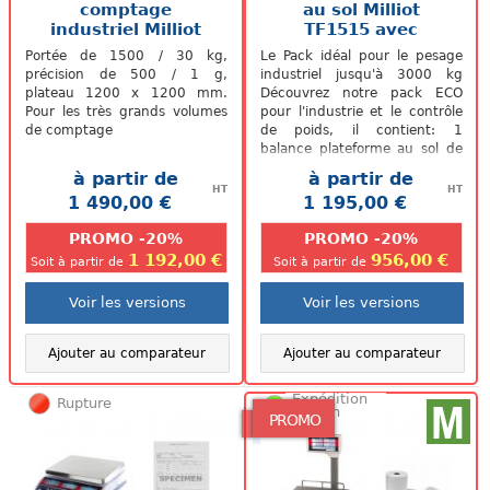
comptage
au sol Milliot
industriel Milliot
TF1515 avec
QHC-TF12
Rampe
Portée de 1500 / 30 kg,
Le Pack idéal pour le pesage
précision de 500 / 1 g,
industriel jusqu'à 3000 kg
plateau 1200 x 1200 mm.
Découvrez notre pack ECO
Pour les très grands volumes
pour l'industrie et le contrôle
de comptage
de poids, il contient: 1
balance plateforme au sol de
la marque française Milliot,...
à partir de
à partir de
HT
HT
1 490,00 €
1 195,00 €
.
.
PROMO -20%
PROMO -20%
1 192,00 €
956,00 €
Soit à partir de
Soit à partir de
Voir les versions
Voir les versions
Ajouter au comparateur
Ajouter au comparateur
Expédition
Rupture
48/72h
PROMO