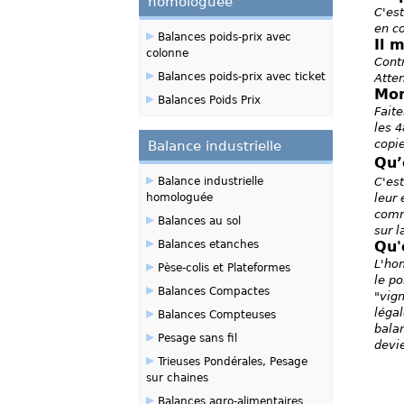
homologuée
C'est
en co
▸
Balances poids-prix avec
Il 
colonne
Contr
▸
Balances poids-prix avec ticket
Atten
Mon
▸
Balances Poids Prix
Fait
les 4
copie
Balance industrielle
Qu’
▸
Balance industrielle
C'est
homologuée
leur 
comma
▸
Balances au sol
sur l
▸
Balances etanches
Qu'
▸
L'hom
Pèse-colis et Plateformes
le po
▸
Balances Compactes
"vign
▸
légal
Balances Compteuses
balan
▸
Pesage sans fil
devie
▸
Trieuses Pondérales, Pesage
sur chaines
▸
Balances agro-alimentaires