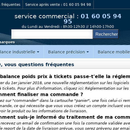
 fréquentes
Service après vente : 01 60 05 94 98
service commercial :
01 60 05 94
95
du Lundi au Vendredi :
8h30-12h30 // 14h00-17h00
 marques
lance industrielle
Balance précision
Balance mobil
, vous questions fréquentes
balance poids prix à tickets passe-t'elle la régle
er du 1er janvier 2018, une nouvelle réglementation sur les logiciel
à tickets. Pour plus d'information, cliquez ici:
Réglementation sur les 
ment finaliser ma commande ?
ez sur "commander" dans la cartouche "panier", une fois celui-ci rem
ande, ce qui nécessite que vous vous créiez un compte incluant v
oir le produit ou les informations de livraison.
ment suis-je informé du traitement de ma comm
recevez un email de confirmation une fois la commande validée avec l
e report de la date de livraison prévue, vous serez prévenu par emai