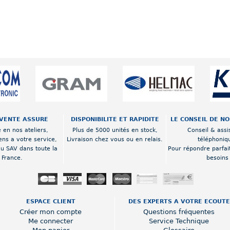
VENTE ASSURE
DISPONIBILITE ET RAPIDITE
LE CONSEIL DE N
 en nos ateliers,
Plus de 5000 unités en stock,
Conseil & assi
ens a votre service,
Livraison chez vous ou en relais.
téléphoniq
au SAV dans toute la
Pour répondre parfai
France.
besoins
ESPACE CLIENT
DES EXPERTS A VOTRE ECOUTE
Créer mon compte
Questions fréquentes
Me connecter
Service Technique