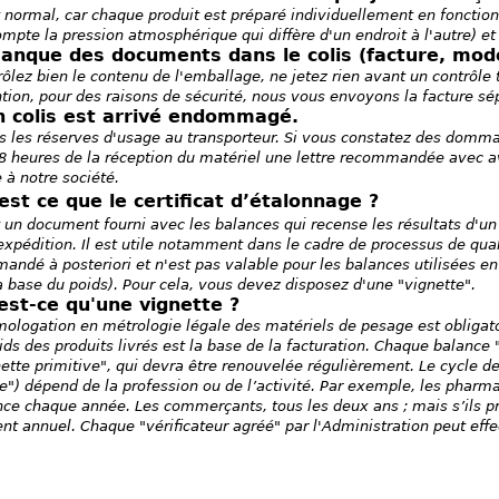
 normal, car chaque produit est préparé individuellement en fonction 
mpte la pression atmosphérique qui diffère d'un endroit à l'autre) et
manque des documents dans le colis (facture, mode
ôlez bien le contenu de l'emballage, ne jetez rien avant un contrôle 
tion, pour des raisons de sécurité, nous vous envoyons la facture s
 colis est arrivé endommagé.
es les réserves d'usage au transporteur. Si vous constatez des dom
8 heures de la réception du matériel une lettre recommandée avec av
 à notre société.
est ce que le certificat d’étalonnage ?
 un document fourni avec les balances qui recense les résultats d'un
expédition. Il est utile notamment dans le cadre de processus de quali
ndé à posteriori et n'est pas valable pour les balances utilisées en 
a base du poids). Pour cela, vous devez disposez d'une "vignette".
est-ce qu'une vignette ?
ologation en métrologie légale des matériels de pesage est obligatoi
ids des produits livrés est la base de la facturation. Chaque balanc
ette primitive", qui devra être renouvelée régulièrement. Le cycle de
e") dépend de la profession ou de l’activité. Par exemple, les pharmac
ce chaque année. Les commerçants, tous les deux ans ; mais s’ils pr
nt annuel. Chaque "vérificateur agréé" par l'Administration peut effec