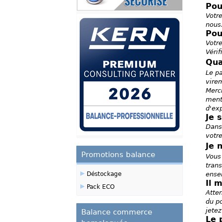
Pou
Votre
nous
Pou
Votre
Vérif
Qua
Le p
vire
Merc
ment
d'exp
Je 
Dans
votr
Je 
Promotions balance
Vous 
trans
▸
Déstockage
ense
Il 
▸
Pack ECO
Atte
du po
jetez
Balance commerce
Le 