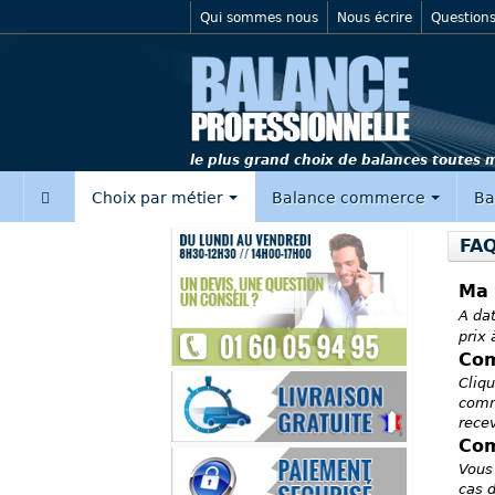
Qui sommes nous
Nous écrire
Questions
le plus grand choix de balances toutes
‍
Choix par métier
Balance commerce
Ba
FAQ
Ma 
A dat
prix 
Com
Cliqu
comm
recev
Com
Vous 
cas d