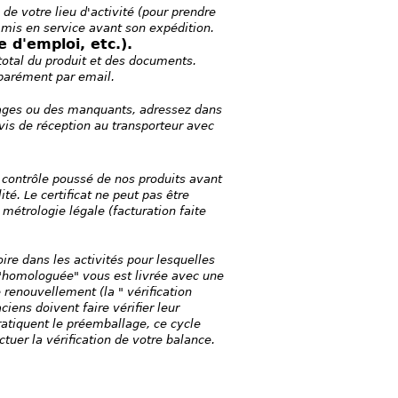
de votre lieu d'activité (pour prendre
 mis en service avant son expédition.
 d'emploi, etc.).
total du produit et des documents.
éparément par email.
mages ou des manquants, adressez dans
is de réception au transporteur avec
 contrôle poussé de nos produits avant
té. Le certificat ne peut pas être
métrologie légale (facturation faite
re dans les activités pour lesquelles
e "homologuée" vous est livrée avec une
 renouvellement (la " vérification
iens doivent faire vérifier leur
atiquent le préemballage, ce cycle
tuer la vérification de votre balance.