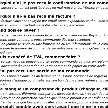
rquoi n’ai-je pas reçu la confirmation de ma co
 adresse email est peut-être pas ou mal renseignée. Vérifiez en vous
.
rquoi n’ai-je pas reçu ma facture ?
 facture vous est envoyée par email après expédition, sauf si, bien s
iez en vous connectant sur notre site, ou appelez-nous.
nd dois-je payer ?
aiement se fait à la commande par carte bancaire ou par Payplug. Si
ment, nous validerons votre commande dès leur réception.
i de joindre le devis ou une impression ou les informations de la c
ionner le numéro de commande sur votre virement, afin qu'aucune a
édition.
suis exonéré de TVA, comment faire ?
 ce cas, nous ne pouvons traiter votre commande qu'avec un règleme
e document d’exonération et votre commande papier ou votre devis.
n’ai pas reçu une partie de ma commande.
nous appelez dans les 48 heures et nous nous occupons de régler la si
porteur n'indique qu'un colis sur son bon de livraison, même si plus
mble.
me manque un composant du produit (chargeur, câbl
ntion, certains éléments sont parfois disposés dans un "recoin" de 
lystyrène de protection. Sachez que chaque produit est contrôlé et 
 l'emballage que lorsque vous êtes sûr que votre produit est en ordr
produit semble avoir servi avant que je ne le reço