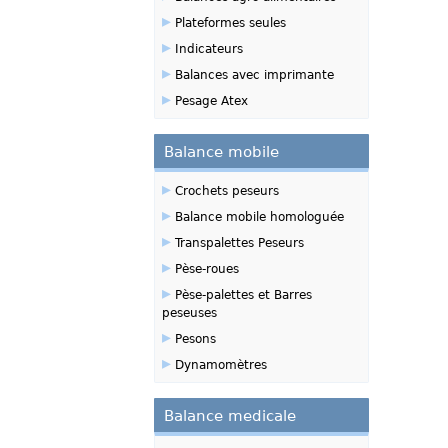
▸
Plateformes seules
▸
Indicateurs
▸
Balances avec imprimante
▸
Pesage Atex
Balance mobile
▸
Crochets peseurs
▸
Balance mobile homologuée
▸
Transpalettes Peseurs
▸
Pèse-roues
▸
Pèse-palettes et Barres
peseuses
▸
Pesons
▸
Dynamomètres
Balance medicale