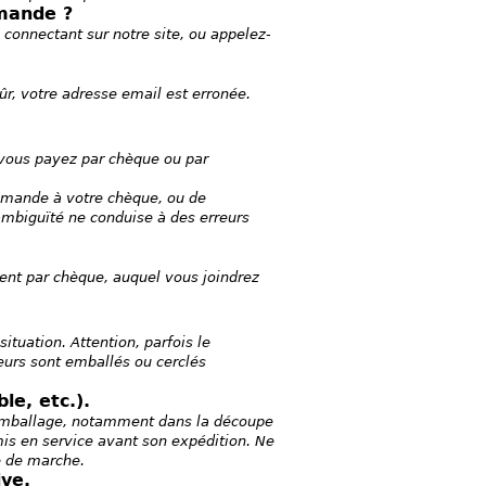
mmande ?
 connectant sur notre site, ou appelez-
ûr, votre adresse email est erronée.
 vous payez par chèque ou par
ommande à votre chèque, ou de
mbiguïté ne conduise à des erreurs
nt par chèque, auquel vous joindrez
tuation. Attention, parfois le
ieurs sont emballés ou cerclés
e, etc.).
l'emballage, notamment dans la découpe
mis en service avant son expédition. Ne
e de marche.
ive.