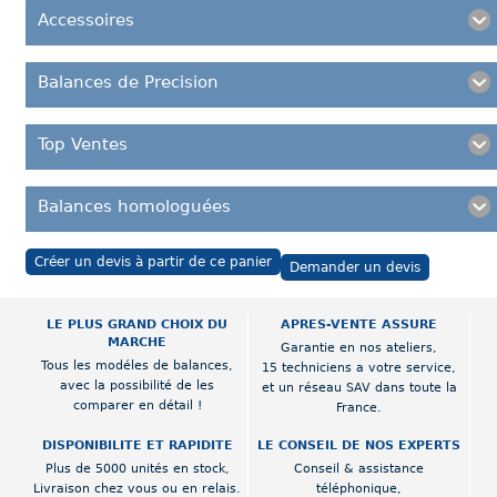
Accessoires
Balances de Precision
Top Ventes
Balances homologuées
Créer un devis à partir de ce panier
Demander un devis
LE PLUS GRAND CHOIX DU
APRES-VENTE ASSURE
MARCHE
Garantie en nos ateliers,
Tous les modéles de balances,
15 techniciens a votre service,
avec la possibilité de les
et un réseau SAV dans toute la
comparer en détail !
France.
DISPONIBILITE ET RAPIDITE
LE CONSEIL DE NOS EXPERTS
Plus de 5000 unités en stock,
Conseil & assistance
Livraison chez vous ou en relais.
téléphonique,