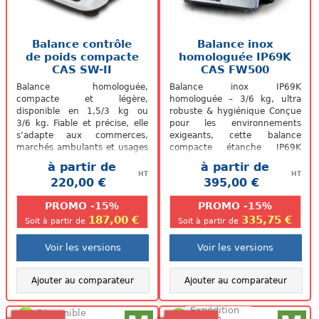
Balance contrôle
Balance inox
de poids compacte
homologuée IP69K
CAS SW-II
CAS FW500
Balance homologuée,
Balance inox IP69K
compacte et légère,
homologuée – 3/6 kg, ultra
disponible en 1,5/3 kg ou
robuste & hygiénique Conçue
3/6 kg. Fiable et précise, elle
pour les environnements
s’adapte aux commerces,
exigeants, cette balance
marchés ambulants et usages
compacte étanche IP69K
industriels.
résiste aux nettoyages haute
à partir de
à partir de
pression et à la...
HT
HT
220,00 €
395,00 €
.
.
PROMO -15%
PROMO -15%
187,00 €
335,75 €
Soit à partir de
Soit à partir de
Voir les versions
Voir les versions
Ajouter au comparateur
Ajouter au comparateur
Expédition
Disponible
48/72h