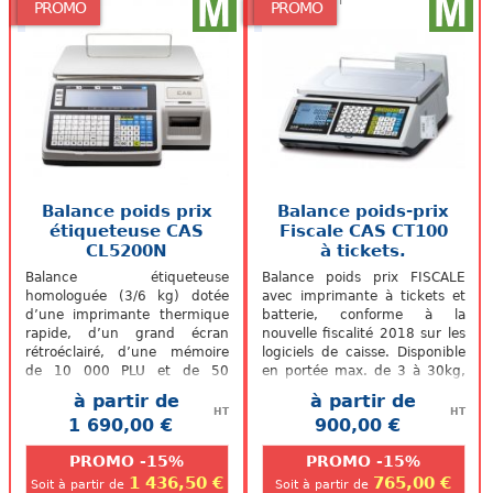
PROMO
PROMO
Balance poids prix
Balance poids-prix
étiqueteuse CAS
Fiscale CAS CT100
CL5200N
à tickets,
fiscalité...
Balance étiqueteuse
Balance poids prix FISCALE
homologuée (3/6 kg) dotée
avec imprimante à tickets et
d’une imprimante thermique
batterie, conforme à la
rapide, d’un grand écran
nouvelle fiscalité 2018 sur les
rétroéclairé, d’une mémoire
logiciels de caisse. Disponible
de 10 000 PLU et de 50
en portée max. de 3 à 30kg,
formats d’étiquettes
précision de 1 à 10 g,...
à partir de
à partir de
configurables. Idéale pour...
HT
HT
1 690,00 €
900,00 €
.
.
PROMO -15%
PROMO -15%
1 436,50 €
765,00 €
Soit à partir de
Soit à partir de