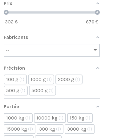
Prix
302
€
676
€
Fabricants
Précision
100 g
1
1000 g
1
2000 g
1
500 g
1
5000 g
1
Portée
1000 kg
1
10000 kg
1
150 kg
1
15000 kg
1
300 kg
1
3000 kg
1