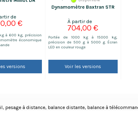
tre Milliot DR
Dynamomètre Baxtran STR
0,00 €
704,00 €
kg à 600 kg, précision
Portée de 1000 kg à 15000 kg,
namomètre économique
précision de 500 g à 5000 g. Écran
mande
LED en couleur rouge
les versions
Voir les versions
il, pesage à distance, balance distante, balance à télécomman