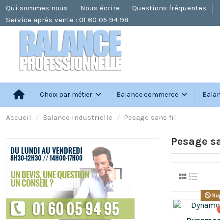
Qui sommes nous
Nous écrire
Questions fréquentes
Service après vente : 01 60 05 94 98
le plus grand choix de balances toutes marques
Choix par métier
Balance commerce
Balan
Accueil
Balance industrielle
Pesage sans fil
Pesage sa
Rup