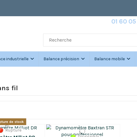
Service commercial :
01 60 05
du Lundi au Vendredi :
8h30-12h30 // 14
ce industrielle
Balance précision
Balance mobile
ns fil
ture de stock
Rupture
Disponible