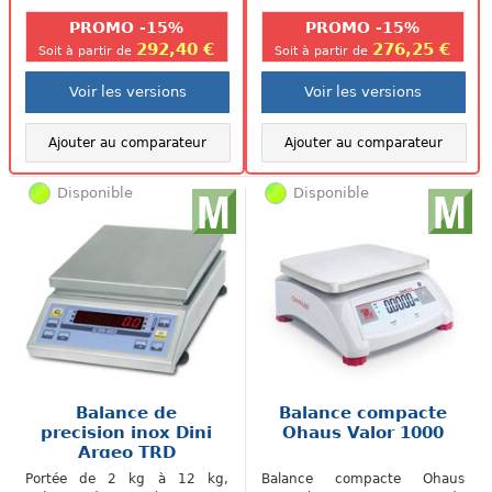
PROMO -15%
PROMO -15%
292,40 €
276,25 €
Soit à partir de
Soit à partir de
Voir les versions
Voir les versions
Ajouter au comparateur
Ajouter au comparateur
Disponible
Disponible
Balance de
Balance compacte
precision inox Dini
Ohaus Valor 1000
Argeo TRD
Portée de 2 kg à 12 kg,
Balance compacte Ohaus