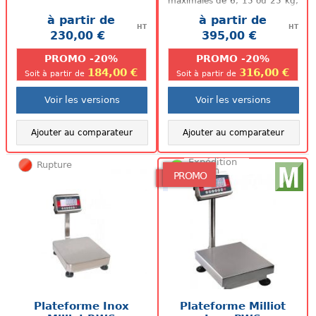
maximales de 6, 15 ou 25 kg,
notre nouvelle balance inox...
à partir de
à partir de
HT
HT
230,00 €
395,00 €
.
.
PROMO -20%
PROMO -20%
184,00 €
316,00 €
Soit à partir de
Soit à partir de
Voir les versions
Voir les versions
Ajouter au comparateur
Ajouter au comparateur
Expédition
Rupture
48/72h
PROMO
Plateforme Inox
Plateforme Milliot