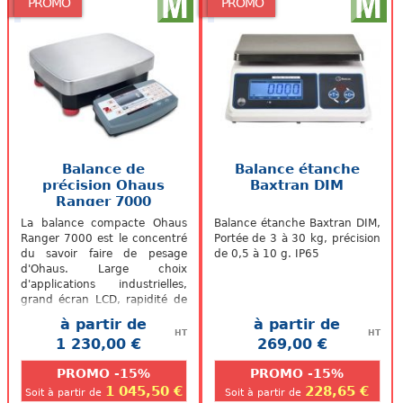
PROMO
PROMO
Balance de
Balance étanche
précision Ohaus
Baxtran DIM
Ranger 7000
La balance compacte Ohaus
Balance étanche Baxtran DIM,
Ranger 7000 est le concentré
Portée de 3 à 30 kg, précision
du savoir faire de pesage
de 0,5 à 10 g. IP65
d'Ohaus. Large choix
d'applications industrielles,
grand écran LCD, rapidité de
stabilisation et grande
à partir de
à partir de
polyvalence...
HT
HT
1 230,00 €
269,00 €
.
.
PROMO -15%
PROMO -15%
1 045,50 €
228,65 €
Soit à partir de
Soit à partir de