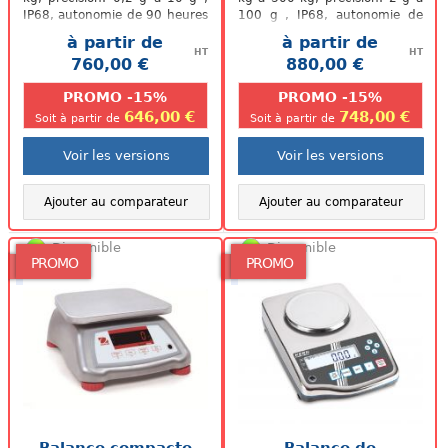
IP68, autonomie de 90 heures
100 g , IP68, autonomie de
Son +: Conforme à...
90 heures. Balance adaptée...
à partir de
à partir de
HT
HT
760,00 €
880,00 €
.
.
PROMO -15%
PROMO -15%
646,00 €
748,00 €
Soit à partir de
Soit à partir de
Voir les versions
Voir les versions
Ajouter au comparateur
Ajouter au comparateur
Disponible
Disponible
PROMO
PROMO