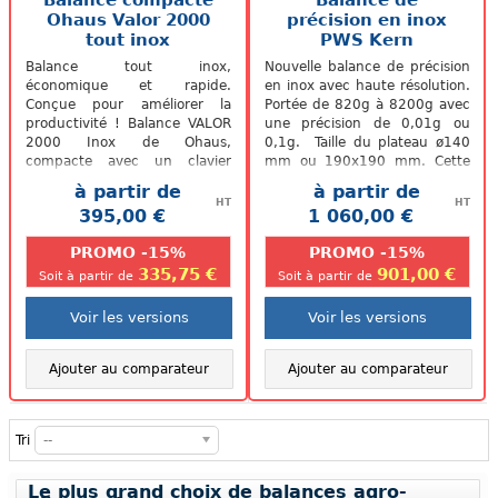
Balance compacte
Balance de
Ohaus Valor 2000
précision en inox
tout inox
PWS Kern
Balance tout inox,
Nouvelle balance de précision
économique et rapide.
en inox avec haute résolution.
Conçue pour améliorer la
Portée de 820g à 8200g avec
productivité ! Balance VALOR
une précision de 0,01g ou
2000 Inox de Ohaus,
0,1g. Taille du plateau ø140
compacte avec un clavier
mm ou 190x190 mm. Cette
robuste en polycarbonate qui
balance n'est pas...
à partir de
à partir de
offre une protection contre...
HT
HT
395,00 €
1 060,00 €
.
.
PROMO -15%
PROMO -15%
335,75 €
901,00 €
Soit à partir de
Soit à partir de
Voir les versions
Voir les versions
Ajouter au comparateur
Ajouter au comparateur
Tri
--
Le plus grand choix de balances agro-