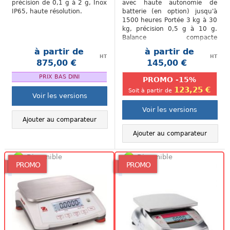
précision de 0,1 g à 2 g, Inox
avec haute autonomie de
IP65, haute résolution.
batterie (en option) jusqu'à
1500 heures Portée 3 kg à 30
kg, précision 0,5 g à 10 g.
Balance compacte
économique. Fonctionnement
à partir de
à partir de
sur piles (inclus)...
HT
HT
875,00 €
145,00 €
.
.
PRIX BAS DINI
PROMO -15%
123,25 €
Soit à partir de
Voir les versions
Voir les versions
Ajouter au comparateur
Ajouter au comparateur
Disponible
Disponible
PROMO
PROMO