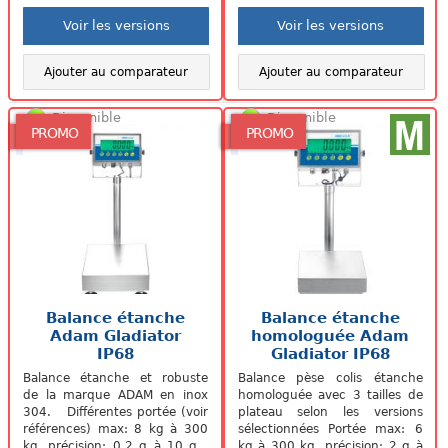
Voir les versions
Voir les versions
Ajouter au comparateur
Ajouter au comparateur
Disponible
Disponible
PROMO
PROMO
Balance étanche
Balance étanche
Adam Gladiator
homologuée Adam
IP68
Gladiator IP68
Balance étanche et robuste
Balance pèse colis étanche
de la marque ADAM en inox
homologuée avec 3 tailles de
304. Différentes portée (voir
plateau selon les versions
références) max: 8 kg à 300
sélectionnées Portée max: 6
kg, précision: 0,2 g à 10 g ,
kg à 300 kg, précision: 2 g à