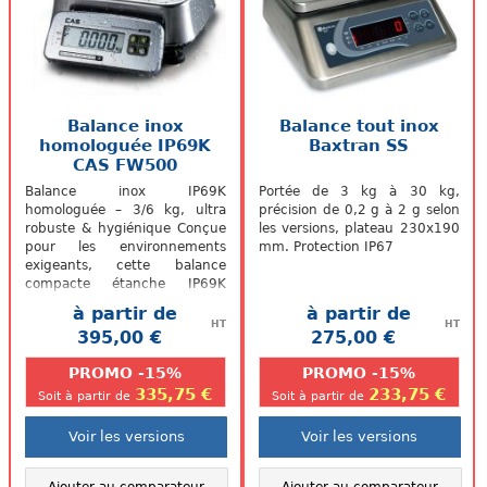
Balance inox
Balance tout inox
homologuée IP69K
Baxtran SS
CAS FW500
Balance inox IP69K
Portée de 3 kg à 30 kg,
homologuée – 3/6 kg, ultra
précision de 0,2 g à 2 g selon
robuste & hygiénique Conçue
les versions, plateau 230x190
pour les environnements
mm. Protection IP67
exigeants, cette balance
compacte étanche IP69K
résiste aux nettoyages haute
à partir de
à partir de
pression et à la...
HT
HT
395,00 €
275,00 €
.
.
PROMO -15%
PROMO -15%
335,75 €
233,75 €
Soit à partir de
Soit à partir de
Voir les versions
Voir les versions