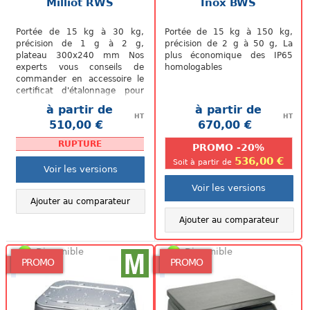
Milliot RWS
Inox BWS
Portée de 15 kg à 30 kg,
Portée de 15 kg à 150 kg,
précision de 1 g à 2 g,
précision de 2 g à 50 g, La
plateau 300x240 mm Nos
plus économique des IP65
experts vous conseils de
homologables
commander en accessoire le
certificat d'étalonnage pour
assurer une précision
à partir de
à partir de
optimale de votre...
HT
HT
510,00 €
670,00 €
.
.
RUPTURE
PROMO -20%
536,00 €
Soit à partir de
Voir les versions
Voir les versions
Ajouter au comparateur
Ajouter au comparateur
Disponible
Disponible
PROMO
PROMO