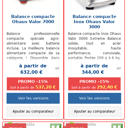
Balance compacte
Balance compacte
Ohaus Valor 7000
Inox Ohaus Valor
3000
Balance professionnelle
Balance compacte Inox Ohaus
compacte spéciale agro-
Valor 3000 Extreme Balance
alimentaire avec batterie
solide, tout en acier
incluse. La meilleure balance
inoxydable, haute
alimentaire compacte de sa
performance, conviviale,
catégorie ! Disponible dans
portable. Portée 200 g à 6 kg,
des versions de portée
précision 0,01 g à 2 g.
à partir de
à partir de
maximale de 1.5...
HT
HT
632,00 €
344,00 €
.
.
PROMO -15%
PROMO -15%
537,20 €
292,40 €
Soit à partir de
Soit à partir de
Voir les versions
Voir les versions
Ajouter au comparateur
Ajouter au comparateur
Disponible
Disponible