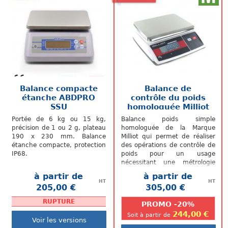
Balance compacte
Balance de
étanche ABDPRO
contrôle du poids
SSU
homologuée Milliot
ZNW
Portée de 6 kg ou 15 kg,
Balance poids simple
précision de 1 ou 2 g, plateau
homologuée de la Marque
190 x 230 mm. Balance
Milliot qui permet de réaliser
étanche compacte, protection
des opérations de contrôle de
IP68.
poids pour un usage
nécessitant une métrologie
légale. Compacte, simple,
à partir de
à partir de
précise elle...
HT
HT
205,00 €
305,00 €
.
.
RUPTURE
PROMO -20%
244,00 €
Soit à partir de
Voir les versions