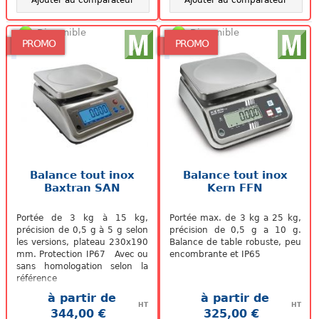
Ajouter au comparateur
Ajouter au comparateur
Disponible
Disponible
PROMO
PROMO
Balance tout inox
Balance tout inox
Baxtran SAN
Kern FFN
Portée de 3 kg à 15 kg,
Portée max. de 3 kg a 25 kg,
précision de 0,5 g à 5 g selon
précision de 0,5 g a 10 g.
les versions, plateau 230x190
Balance de table robuste, peu
mm. Protection IP67 Avec ou
encombrante et IP65
sans homologation selon la
référence
à partir de
à partir de
HT
HT
344,00 €
325,00 €
.
.