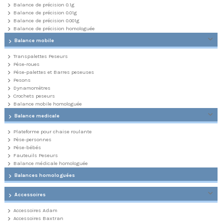
Balance de précision 0.1g
Balance de précision 0.01g
Balance de précision 0.001g
Balance de précision homologuée
Balance mobile
Transpalettes Peseurs
Pèse-roues
Pèse-palettes et Barres peseuses
Pesons
Dynamomètres
Crochets peseurs
Balance mobile homologuée
Balance medicale
Plateforme pour chaise roulante
Pèse-personnes
Pèse-bébés
Fauteuils Peseurs
Balance médicale homologuée
Balances homologuées
Accessoires
Accessoires Adam
Accessoires Baxtran