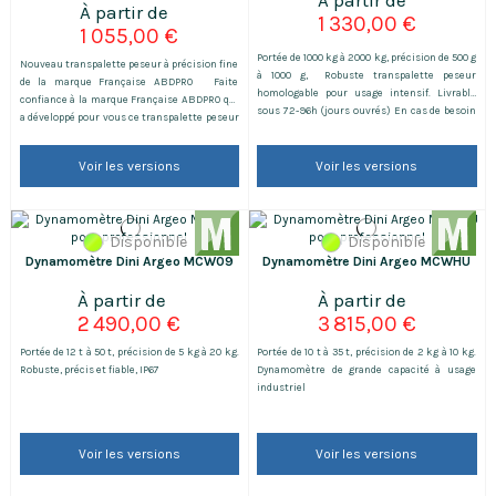
1 330,00 €
1 055,00 €
Portée de 1000 kg à 2000 kg, précision de 500 g
Nouveau transpalette peseur à précision fine
à 1000 g, Robuste transpalette peseur
de la marque Française ABDPRO Faite
homologable pour usage intensif. Livrable
confiance à la marque Française ABDPRO qui
sous 72-96h (jours ouvrés) En cas de besoin
a développé pour vous ce transpalette peseur
nous consulter
robuste à un prix accessible! Il fait partie de
notre best-seller et deviendra vite un
Voir les versions
Voir les versions
incontournable dans votre société. Ce
transpalette robuste à un prix accessible
vous permettra de...
Disponible
Disponible
Dynamomètre Dini Argeo MCW09
Dynamomètre Dini Argeo MCWHU
2 490,00 €
3 815,00 €
Portée de 12 t à 50 t, précision de 5 kg à 20 kg.
Portée de 10 t à 35 t, précision de 2 kg à 10 kg.
Robuste, précis et fiable, IP67
Dynamomètre de grande capacité à usage
industriel
Voir les versions
Voir les versions