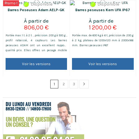
Promo !
Disponible
Disponible
Barres Peseuses Adam AELP-GK
Barres peseuses Kern UFA IP67
806,00 €
1 200,00 €
Portée max: 1 t. à 2 t. , précision: 200 g à 500 g ,
Portée max. de 600 kg à 6 t, précision de 200 g
profil rabaissé, 4 capteurs Les barres
à 2 kg, plateau de 1200x120 mm à 2000x166
peseuses ADAM ont un excellent rapport
mm. Barres peseuses IP67
qualité prix. Elles offres un pesage mobile
rapide et précis, ainsi que de nombreuses
autres fonctionnalités adaptées aux
Voir les versions
Voir les versions
environnements industriels. Idéales pour
mesurer des articles surdimensionnés, les
barres AELP sont...
1
2
3