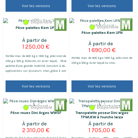
Voir les versions
Voir les versions
Disponible
Disponible
Pèse-palettes Kern UFB
Pèse-palettes Kern UFN
1 250,00 €
1 690,00 €
Portée max. de 600 kg a 1500 kg, précision de
Portée max. de 600 kg a 1500 kg, précision de
200 g a 500 g. Robuste, en acier laqué, Pèse
200 g a 500 g. Acier laqué ou inox,
palette d'une grande mobilité. Convient à des
applications sur plusieurs sites grâce à son
faible poids et à ses roulettes.
Voir les versions
Voir les versions
Disponible
Disponible
Pèse-roues Dini Argeo WWSF
Transpalette peseur Dini argeo
TPWLKW à fourche large
2 310,00 €
1 705,00 €
Portée de 10 t à 25 t, précision de 5 kg à 10 kg.
Fourches largeur 680 mm, portée