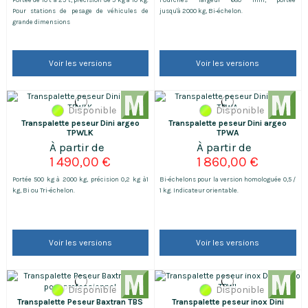
Pour stations de pesage de véhicules de
jusqu'à 2000 kg, Bi-échelon.
grande dimensions
Voir les versions
Voir les versions
Disponible
Disponible
Transpalette peseur Dini argeo
Transpalette peseur Dini argeo
TPWLK
TPWA
1 490,00 €
1 860,00 €
Portée 500 kg à 2000 kg, précision 0,2 kg à1
Bi-échelons pour la version homologuée 0,5 /
kg, Bi ou Tri-échelon.
1 kg. Indicateur orientable.
Voir les versions
Voir les versions
Disponible
Disponible
Transpalette Peseur Baxtran TBS
Transpalette peseur inox Dini