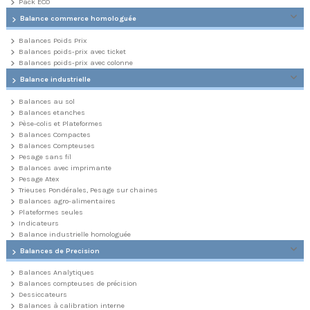
Pack ECO
Balance commerce homologuée
Balances Poids Prix
Balances poids-prix avec ticket
Balances poids-prix avec colonne
Balance industrielle
Balances au sol
Balances etanches
Pèse-colis et Plateformes
Balances Compactes
Balances Compteuses
Pesage sans fil
Balances avec imprimante
Pesage Atex
Trieuses Pondérales, Pesage sur chaines
Balances agro-alimentaires
Plateformes seules
Indicateurs
Balance industrielle homologuée
Balances de Precision
Balances Analytiques
Balances compteuses de précision
Dessiccateurs
Balances à calibration interne