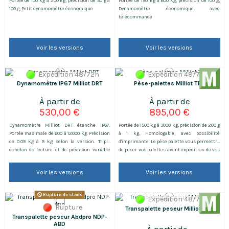
Portée de 100 kg à 200 kg, précision de 50 g à
Portée de 150 kg à 600 kg, précision de 100 g,
100 g, Petit dynamomètre économique
Dynamomètre économique avec
télécommande
Voir les versions
Voir les versions
Expédition 48/72h
Expédition 48/72h
Dynamomètre IP67 Milliot DRT
Pèse-palettes Milliot TPF
530,00 €
895,00 €
Dynamomètre Milliot DRT étanche IP67.
Portée de 1500 kg à 3000 Kg, précision de 200 g
Portée maximale de 600 à 12000 kg. Précision
à 1 kg, Homologable, avec possibilité
de 0.05 kg à 5 kg selon la version. Triple
d'imprimante. Le pèse palette vous permettra
échelon de lecture et de précision variable
de peser vos palettes avant expédition de vos
suivant les versions. Dynamomètre vendu
marchandises. Il a l'avantage de pouvoir se
avec télécommande, batterie et crochet avec
déplacer facilement grâce à ses deux roues et
Voir les versions
Voir les versions
fermeture de sécurité.
sa poignée. Vous pourrez le ranger dans un
coin de votre zone logistique avec aisance.
Il...
Rupture de stock
Expédition 48/72h
Rupture
Transpalette peseur Milliot TPS
Transpalette peseur Abdpro NDP-
ABD