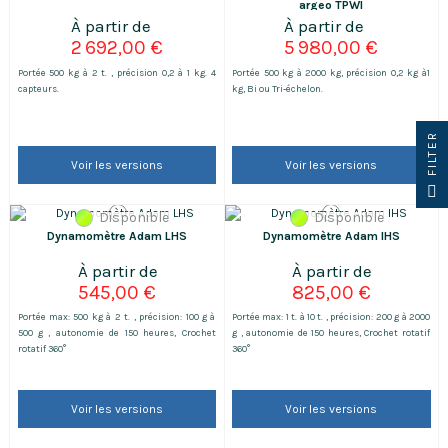
argeo TPWI
2 692,00 €
5 980,00 €
Portée 500 kg à 2 t. , précision 0,2 à 1 kg. 4
Portée 500 kg à 2000 kg, précision 0,2 kg à1
capteurs.
kg, Bi ou Tri-échelon.
R
Voir les versions
Voir les versions
F
I
L
T
E
Disponible
Disponible
Dynamomètre Adam LHS
Dynamomètre Adam IHS
545,00 €
825,00 €
Portée max: 500 kg à 2 t. , précision: 100 g à
Portée max: 1 t. à 10 t. , précision: 200 g à 2000
500 g , autonomie de 150 heures, Crochet
g , autonomie de 150 heures, Crochet rotatif
rotatif 360°
360°
Voir les versions
Voir les versions