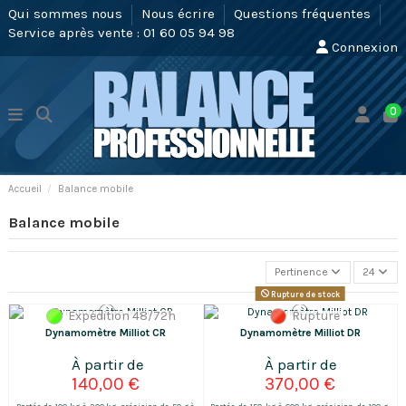
Qui sommes nous
Nous écrire
Questions fréquentes
Service après vente : 01 60 05 94 98
Connexion
0
Accueil
Balance mobile
Balance mobile
Pertinence
24
Rupture de stock
Expédition 48/72h
Rupture
Dynamomètre Milliot CR
Dynamomètre Milliot DR
140,00 €
370,00 €