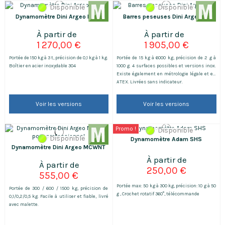
Disponible
Disponible
Dynamomètre Dini Argeo MCW
Barres peseuses Dini Argeo BP
1 270,00 €
1 905,00 €
Portée de 150 kg à 3 t, précision de 0,1 kg à 1 kg.
Portée de 15 kg à 6000 kg, précision de 2 g à
Boîtier en acier inoxydable 304
1000 g. 4 surfaces possibles et versions inox.
Existe également en métrologie légale et en
ATEX. Livrées sans indicateur.
Voir les versions
Voir les versions
Promo !
Disponible
Disponible
Dynamomètre Adam SHS
Dynamomètre Dini Argeo MCWNT
250,00 €
555,00 €
Portée max: 50 kg à 300 kg, précision: 10 g à 50
Portée de 300 / 600 / 1500 kg, précision de
g , Crochet rotatif 360°, télécommande
0,1/0,2/0,5 kg. Facile à utiliser et fiable, livré
avec malette.