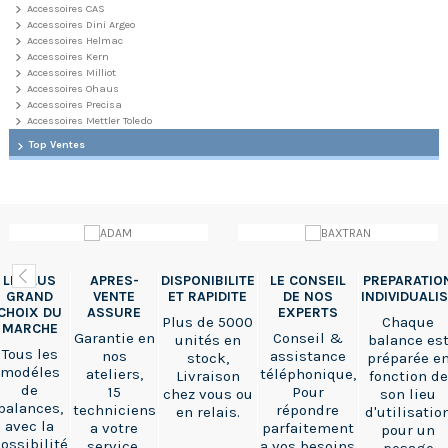
Accessoires CAS
Accessoires Dini Argeo
Accessoires Helmac
Accessoires Kern
Accessoires Milliot
Accessoires Ohaus
Accessoires Precisa
Accessoires Mettler Toledo
Top Ventes
LE PLUS
APRES-
DISPONIBILITE
LE CONSEIL
PREPARATIO
GRAND
VENTE
ET RAPIDITE
DE NOS
INDIVIDUALI
CHOIX DU
ASSURE
EXPERTS
Plus de 5000
Chaque
MARCHE
Garantie en
Conseil &
unités en
balance es
Tous les
nos
assistance
stock,
préparée e
modéles
ateliers,
téléphonique,
Livraison
fonction de
de
15
Pour
chez vous ou
son lieu
balances,
techniciens
répondre
en relais.
d'utilisatio
avec la
a votre
parfaitement
pour un
ossibilité
service,
a vos besoins
pesage