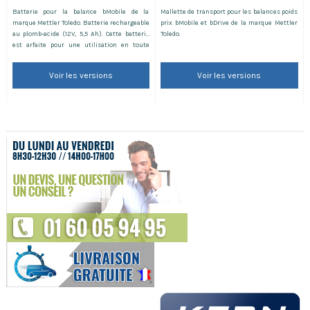
Batterie pour la balance bMobile de la
Mallette de transport pour les balances poids
marque Mettler Toledo. Batterie rechargeable
prix bMobile et bDrive de la marque Mettler
au plomb-acide (12V, 5,5 Ah). Cette batterie
Toledo.
est arfaite pour une utilisation en toute
autonomie en itinérance. Les photos des
chargeurs et batteries ne sont pas
Voir les versions
Voir les versions
contractuelles.