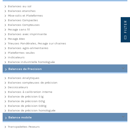
Balances au sol
Balances etanches
Pèse-colis et Plateformes
Balances Compactes
R
Balances Compteuses
Pesage sans fil
Balances avec imprimante
F
I
L
T
E
Pesage Atex
Trieuses Pondérales, Pesage sur chaines
Balances agro-alimentaires
Plateformes seules
Indicateurs
Balance industrielle homologuée
Balances de Precision
Balances Analytiques
Balances compteuses de précision
Dessiccateurs
Balances à calibration interne
Balance de précision 0.1g
Balance de précision 0.01g
Balance de précision 0.001g
Balance de précision homologuée
Balance mobile
Transpalettes Peseurs