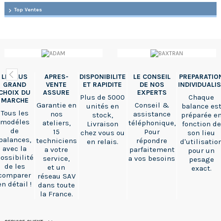
Top Ventes
LE PLUS
APRES-
DISPONIBILITE
LE CONSEIL
PREPARATIO
GRAND
VENTE
ET RAPIDITE
DE NOS
INDIVIDUALI
CHOIX DU
ASSURE
EXPERTS
Plus de 5000
Chaque
MARCHE
Garantie en
Conseil &
unités en
balance es
Tous les
nos
assistance
stock,
préparée e
modéles
ateliers,
téléphonique,
Livraison
fonction de
de
15
Pour
chez vous ou
son lieu
balances,
techniciens
répondre
en relais.
d'utilisatio
avec la
a votre
parfaitement
pour un
ossibilité
service,
a vos besoins
pesage
de les
et un
exact.
comparer
réseau SAV
en détail !
dans toute
la France.