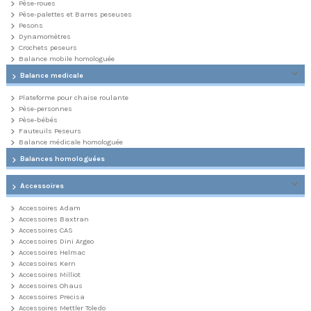
Pèse-roues
Pèse-palettes et Barres peseuses
Pesons
Dynamomètres
Crochets peseurs
Balance mobile homologuée
Balance medicale
Plateforme pour chaise roulante
Pèse-personnes
Pèse-bébés
Fauteuils Peseurs
Balance médicale homologuée
Balances homologuées
Accessoires
Accessoires Adam
Accessoires Baxtran
Accessoires CAS
Accessoires Dini Argeo
Accessoires Helmac
Accessoires Kern
Accessoires Milliot
Accessoires Ohaus
Accessoires Precisa
Accessoires Mettler Toledo