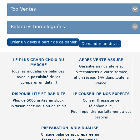
Top Ventes
Balances homologuées
Créer un devis à partir de ce panier
Demander un devis
LE PLUS GRAND CHOIX DU
APRES-VENTE ASSURE
MARCHE
Garantie en nos ateliers,
Tous les modéles de balances,
15 techniciens a votre service,
avec la possibilité de les
et un réseau SAV dans toute la
comparer en détail !
France.
DISPONIBILITE ET RAPIDITE
LE CONSEIL DE NOS EXPERTS
Plus de 5000 unités en stock,
Conseil & assistance
Livraison chez vous ou en relais.
téléphonique,
Pour répondre parfaitement a vos
besoins
PREPARATION INDIVIDUALISE
Chaque balance est préparée en