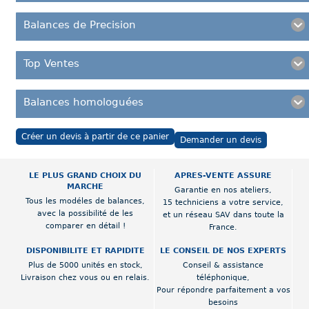
Balances de Precision
Top Ventes
Balances homologuées
Créer un devis à partir de ce panier
Demander un devis
LE PLUS GRAND CHOIX DU
APRES-VENTE ASSURE
MARCHE
Garantie en nos ateliers,
Tous les modéles de balances,
15 techniciens a votre service,
avec la possibilité de les
et un réseau SAV dans toute la
comparer en détail !
France.
DISPONIBILITE ET RAPIDITE
LE CONSEIL DE NOS EXPERTS
Plus de 5000 unités en stock,
Conseil & assistance
Livraison chez vous ou en relais.
téléphonique,
Pour répondre parfaitement a vos
besoins