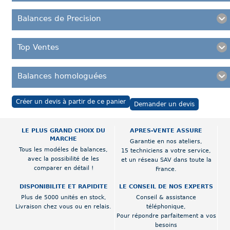
Balances de Precision
Top Ventes
Balances homologuées
Créer un devis à partir de ce panier
Demander un devis
LE PLUS GRAND CHOIX DU
APRES-VENTE ASSURE
MARCHE
Garantie en nos ateliers,
Tous les modéles de balances,
15 techniciens a votre service,
avec la possibilité de les
et un réseau SAV dans toute la
comparer en détail !
France.
DISPONIBILITE ET RAPIDITE
LE CONSEIL DE NOS EXPERTS
Plus de 5000 unités en stock,
Conseil & assistance
Livraison chez vous ou en relais.
téléphonique,
Pour répondre parfaitement a vos
besoins