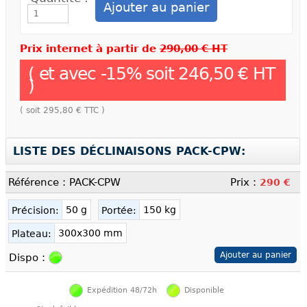
Prix internet à partir de
290,00 € HT
( et avec
-
15
% soit
246,50 €
HT
)
( soit
295,80 €
TTC )
LISTE DES DÉCLINAISONS PACK-CPW:
Référence : PACK-CPW
Prix :
290 €
50 g
150 kg
Précision:
Portée:
300x300 mm
Plateau:
Dispo :
Expédition 48/72h
Disponible