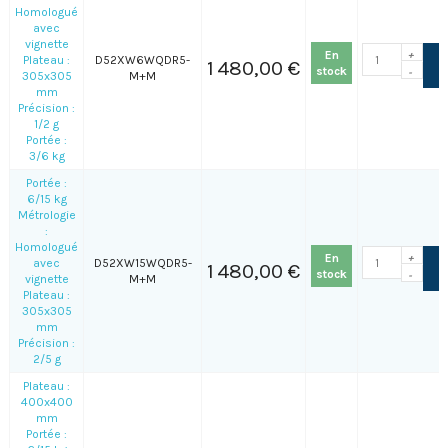
Homologué
avec
vignette
En
+
Plateau :
D52XW6WQDR5-
1 480,00 €
stock
-
305x305
M+M
mm
Précision :
1/2 g
Portée :
3/6 kg
Portée :
6/15 kg
Métrologie
:
Homologué
En
+
avec
D52XW15WQDR5-
1 480,00 €
stock
-
vignette
M+M
Plateau :
305x305
mm
Précision :
2/5 g
Plateau :
400x400
mm
Portée :