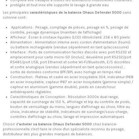
complète elle s'adapte à toutes les utilisations industrielles courantes.
protégée et tout inox elle supporte le lavage à grande eau.
Les principales
caractéristqiues de la balance Ohaus Defender 5000
sans
colonne sont :
Applications : Pesage, comptage de pièces, pesage en %, pesage de
contrôle, pesage dynamique (maintien de l'affichage)
Afficheur : Écran à cristaux liquides (LCD) rétroéclairé. 256 x 80 pixels
Alimentation : Alimentation interne avec cordon d'alimentation (fourni)
ou batterie rechargeable (vendue séparément en tant qu'accessoire)
Interface : Ports de communication faciles d'accès avec port RS232 et
emplacement pour carte micro-SD (inclus), deuxième port RS232/port
RS485/port USB, port Ethernet et sortie Wi-Fi/Bluetooth, E/S discrètes
et sortie analogique (vendus séparément en tant qu'accessoires) ;
sortie de données conforme BPF/BPL avec horloge en temps réel
Construction : Plateau et cadre en acier inoxydable 304, indicateur IP68
en acier inoxydable, capteur IP67 en acier inoxydable (gamme simple) /
capteur en aluminium (gamme double), pieds en caoutchouc
antidérapants réglables
Caractéristiques de Conception : Résolution 3000e dual range,
capacité de surcharge de 150 %, affichage et bip du contrôle de poids,
bouton de verrouillage du menu, langues d'affichage au choix, filtre au
choix, indicateur de stabilité, indicateurs de surcharge/sous-charge,
contrôles d'affichage au choix, tarage et impression automatiques
Choisir d
'acheter sa balance Ohaus Defender 5000
chez balance-
professionnelle c'est faire le choix d'un spécialiste reconnu du pesage,
distributeur des plus grandes marques de balances.