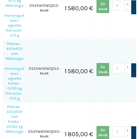
6/15 kg
En
+
Métrologie
D52XW15WQDL5-
1 580,00 €
stock
-
:
M+M
Homologué
avec
vignette
Précision :
2/5 g
Plateau :
400x400
mm
Métrologie
:
En
+
Homologué
D52XW30WQDL5-
1 580,00 €
stock
-
avec
M+M
vignette
Portée :
15/30 kg
Précision :
5/10 g
Plateau :
500x500
mm
Portée :
30/60 kg
En
+
Métrologie
D52XW60WQDX5-
1 805,00 €
stock
-
:
M+M