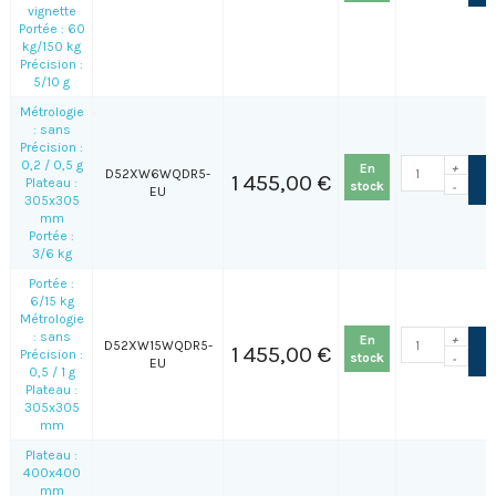
vignette
Portée : 60
kg/150 kg
Précision :
5/10 g
Métrologie
: sans
Précision :
0,2 / 0,5 g
En
+
D52XW6WQDR5-
1 455,00 €
Plateau :
stock
-
EU
305x305
mm
Portée :
3/6 kg
Portée :
6/15 kg
Métrologie
: sans
En
+
D52XW15WQDR5-
1 455,00 €
Précision :
stock
-
EU
0,5 / 1 g
Plateau :
305x305
mm
Plateau :
400x400
mm