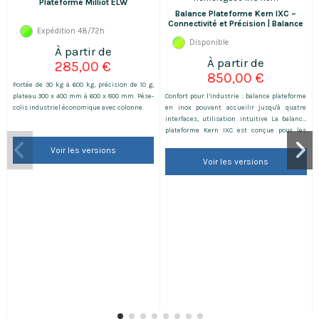
Plateforme Milliot ELW
Balance Plateforme Kern IXC –
Connectivité et Précision | Balance
Expédition 48/72h
Professionnelle
Disponible
285,00 €
850,00 €
Portée de 30 kg à 600 kg, précision de 10 g,
plateau 300 x 400 mm à 600 x 800 mm. Pèse-
Confort pour l’industrie : balance plateforme
colis industriel économique avec colonne.
en inox pouvant accueilir jusqu'à quatre
interfaces, utilisation intuitive La balance
plateforme Kern IXC est conçue pour les
environnements industriels exigeants. Avec
Voir les versions
des interfaces avancées et un affichage inox
Voir les versions
IP68, elle garantit précision, robustesse et
simplicité d'utilisation.