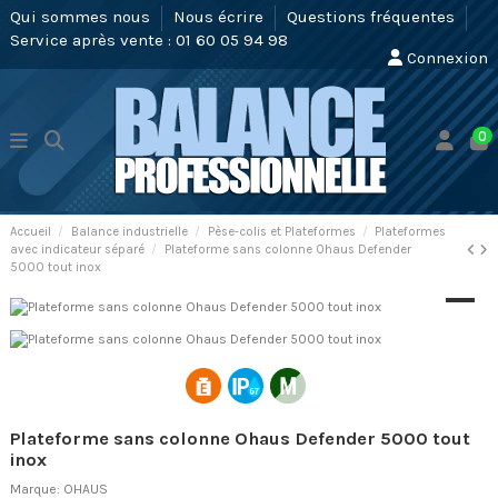
Qui sommes nous
Nous écrire
Questions fréquentes
Service après vente : 01 60 05 94 98
Connexion
0
Accueil
Balance industrielle
Pèse-colis et Plateformes
Plateformes
avec indicateur séparé
Plateforme sans colonne Ohaus Defender
5000 tout inox
Plateforme sans colonne Ohaus Defender 5000 tout
inox
Marque:
OHAUS