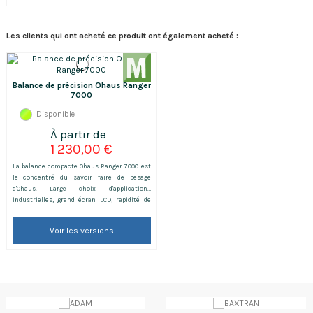
Les clients qui ont acheté ce produit ont également acheté :
Balance de précision Ohaus Ranger
7000
Disponible
1 230,00 €
La balance compacte Ohaus Ranger 7000 est
le concentré du savoir faire de pesage
d'Ohaus. Large choix d'applications
industrielles, grand écran LCD, rapidité de
stabilisation et grande polyvalence c'est
vraiment un must dans le pesage. Elle est
Voir les versions
déclinée en différentes versions
homologuées ou non avec des portées
comprises entre 3 et 60 kg.