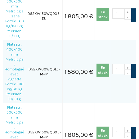
500x500
mm
Métrologie
En
+
D52XW150WQDX5-
1 805,00 €
: sans
stock
-
EU
Portée : 60
kg/150 kg
Précision :
5/10 g
Plateau :
400x400
mm
Métrologie
:
En
+
Homologué
D52XW60WQDL5-
1 580,00 €
stock
-
avec
M+M
vignette
Portée : 30
kg/60 kg
Précision :
10/20 g
Plateau :
500x500
mm
Métrologie
:
En
+
Homologué
D52XW150WQDX5-
1 805,00 €
stock
-
avec
M+M