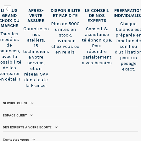
LE PLUS
APRES-
DISPONIBILITE
LE CONSEIL
PREPARATIO
GRAND
VENTE
ET RAPIDITE
DE NOS
INDIVIDUALI
CHOIX DU
ASSURE
EXPERTS
Plus de 5000
Chaque
MARCHE
Garantie en
Conseil &
unités en
balance es
Tous les
nos
assistance
stock,
préparée e
modéles
ateliers,
téléphonique,
Livraison
fonction de
de
15
Pour
chez vous ou
son lieu
balances,
techniciens
répondre
en relais.
d'utilisatio
avec la
a votre
parfaitement
pour un
ossibilité
service,
a vos besoins
pesage
de les
et un
exact.
comparer
réseau SAV
en détail !
dans toute
la France.
SERVICE CLIENT
ESPACE CLIENT
DES EXPERTS A VOTRE ECOUTE
Contactez-nous