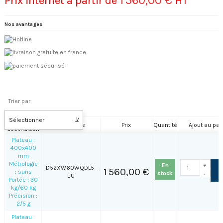
Prix internet à partir de
HT
Nos avantages
Trier par:
Sélectionner
⊻
Nom de la
Référence
Prix
Quantité
Ajout au pan
déclinaison
Plateau :
400x400
mm
Métrologie
En
+
D52XW60WQDL5-
1 560,00 €
: sans
stock
-
EU
Portée : 30
kg/60 kg
Précision :
2/5 g
Plateau :