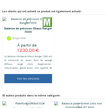
Les clients qui ont acheté ce produit ont également acheté :
Balance de précision Ohaus Ranger
7000
Disponible
1 230,00 €
La balance compacte Ohaus Ranger 7000 est
le concentré du savoir faire de pesage
d'Ohaus. Large choix d'applications
industrielles, grand écran LCD, rapidité de
stabilisation et grande polyvalence c'est
vraiment un must dans le pesage. Elle est
Voir les versions
déclinée en différentes versions
homologuées ou non avec des portées
comprises entre 3 et 60 kg.
16 autres produits dans la même catégorie :