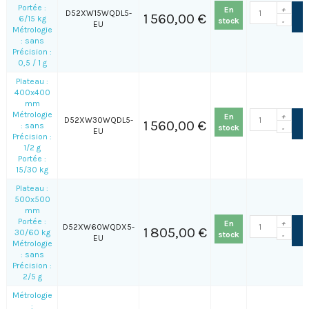
Portée :
En
+
D52XW15WQDL5-
1 560,00 €
6/15 kg
stock
-
EU
Métrologie
: sans
Précision :
0,5 / 1 g
Plateau :
400x400
mm
Métrologie
En
+
D52XW30WQDL5-
1 560,00 €
: sans
stock
-
EU
Précision :
1/2 g
Portée :
15/30 kg
Plateau :
500x500
mm
Portée :
En
+
D52XW60WQDX5-
1 805,00 €
30/60 kg
stock
-
EU
Métrologie
: sans
Précision :
2/5 g
Métrologie
: