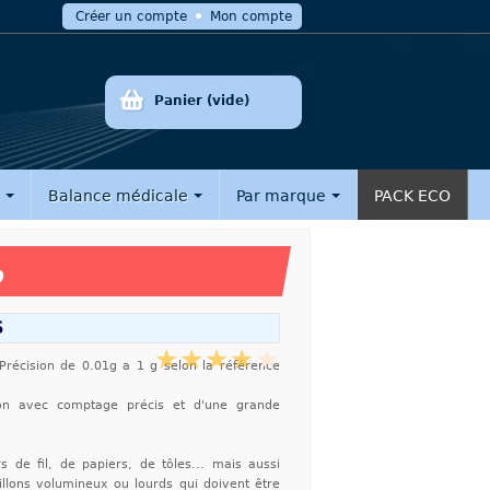
Créer un compte
Mon compte
Panier
(vide)
e
Balance médicale
Par marque
PACK ECO
%
S
récision de 0.01g a 1 g selon la référence
sion avec comptage précis et d'une grande
 de fil, de papiers, de tôles... mais aussi
illons volumineux ou lourds qui doivent être