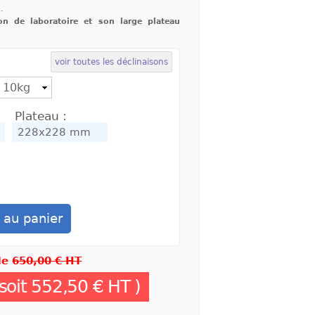
.
on de laboratoire et son large plateau
voir toutes les déclinaisons
Plateau :
 de
650,00 € HT
soit
552,50 €
HT )