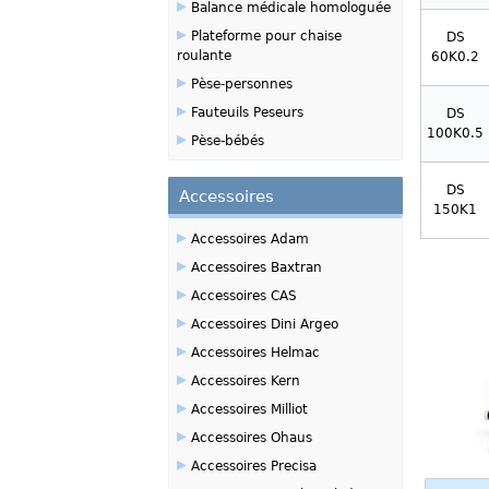
▸
Balance médicale homologuée
▸
Plateforme pour chaise
DS
roulante
60K0.2
▸
Pèse-personnes
▸
Fauteuils Peseurs
DS
100K0.5
▸
Pèse-bébés
DS
Accessoires
150K1
▸
Accessoires Adam
▸
Accessoires Baxtran
▸
Accessoires CAS
▸
Accessoires Dini Argeo
▸
Accessoires Helmac
▸
Accessoires Kern
▸
Accessoires Milliot
▸
Accessoires Ohaus
▸
Accessoires Precisa