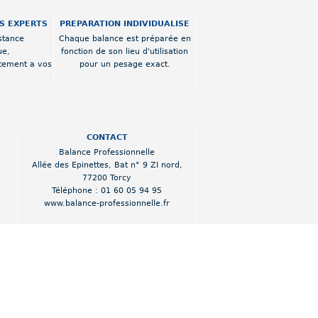
OS EXPERTS
PREPARATION INDIVIDUALISE
stance
Chaque balance est préparée en
ue,
fonction de son lieu d'utilisation
tement a vos
pour un pesage exact.
CONTACT
Balance Professionnelle
Allée des Epinettes
,
Bat n° 9 ZI nord
,
77200 Torcy
Téléphone :
01 60 05 94 95
www.balance-professionnelle.fr