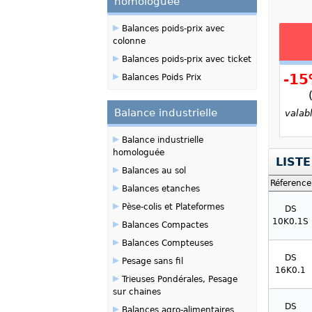
homologuée
▸
Balances poids-prix avec
colonne
▸
Balances poids-prix avec ticket
▸
-1
Balances Poids Prix
Balance industrielle
valab
▸
Balance industrielle
homologuée
LISTE
▸
Balances au sol
Réference
▸
Balances etanches
▸
Pèse-colis et Plateformes
DS
▸
10K0.1S
Balances Compactes
▸
Balances Compteuses
▸
DS
Pesage sans fil
16K0.1
▸
Trieuses Pondérales, Pesage
sur chaines
▸
DS
Balances agro-alimentaires