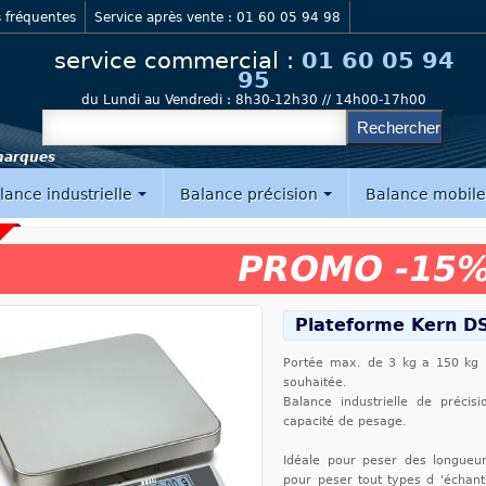
 fréquentes
Service après vente : 01 60 05 94 98
service commercial :
01 60 05 94
95
du Lundi au Vendredi :
8h30-12h30 // 14h00-17h00
 marques
lance industrielle
Balance précision
Balance mobil
PROMO -15
Plateforme Kern D
Portée max. de 3 kg a 150 kg P
souhaitée.
Balance industrielle de préci
capacité de pesage.
Idéale pour peser des longueurs
pour peser tout types d 'échant