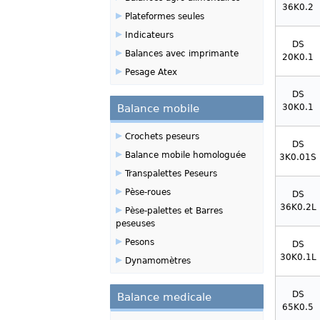
36K0.2
▸
Plateformes seules
▸
Indicateurs
DS
▸
Balances avec imprimante
20K0.1
▸
Pesage Atex
DS
Balance mobile
30K0.1
▸
Crochets peseurs
DS
▸
Balance mobile homologuée
3K0.01S
▸
Transpalettes Peseurs
▸
Pèse-roues
DS
▸
36K0.2L
Pèse-palettes et Barres
peseuses
▸
Pesons
DS
▸
30K0.1L
Dynamomètres
DS
Balance medicale
65K0.5