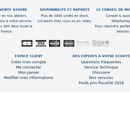
VENTE ASSURE
DISPONIBILITE ET RAPIDITE
LE CONSEIL DE N
 en nos ateliers,
Plus de 5000 unités en stock,
Conseil & assi
ens a votre service,
Livraison chez vous ou en relais.
téléphoniq
au SAV dans toute la
Pour répondre parfai
France.
besoins
ESPACE CLIENT
DES EXPERTS A VOTRE ECOUTE
Créer mon compte
Questions fréquentes
Me connecter
Service Technique
Mon panier
Glossaire
Modifier mes informations
Nos services
Poids prix fiscalité 2018