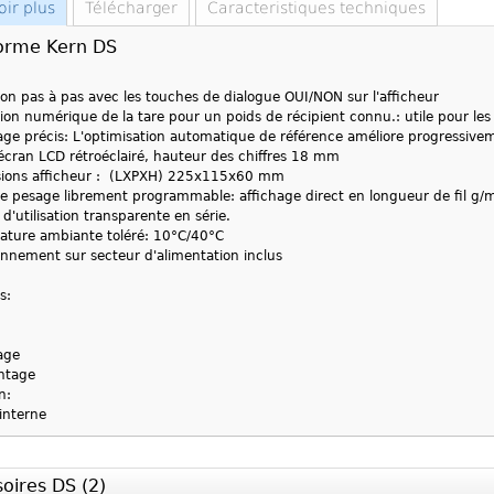
oir plus
Télécharger
Caracteristiques techniques
forme Kern DS
ation pas à pas avec les touches de dialogue OUI/NON sur l'afficheur
ion numérique de la tare pour un poids de récipient connu.: utile pour les
ge précis: L'optimisation automatique de référence améliore progressive
écran LCD rétroéclairé, hauteur des chiffres 18 mm
sions afficheur : (LXPXH) 225x115x60 mm
de pesage librement programmable: a
ffichage direct en longueur de fil g/
d'utilisation transparente en série.
ature ambiante toléré: 10°C/40°C
onnement sur secteur d'alimentation inclus
s:
age
ntage
n:
 interne
oires DS (2)