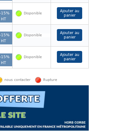
-
15
%
Disponible
HT
-
15
%
Disponible
HT
-
15
%
Disponible
HT
nous contacter
Rupture