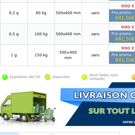
990 €
Prix promo : 
0,2 g
60 kg
500x400 mm
sans
841,50€
990 €
Prix promo : 
0,5 g
100 kg
500x400 mm
sans
841,50€
990 €
500×400
Prix promo : 
1 g
150 kg
sans
mm
841,50€
Stock faible nous
Expédition 48/72h
Disponible
contacter