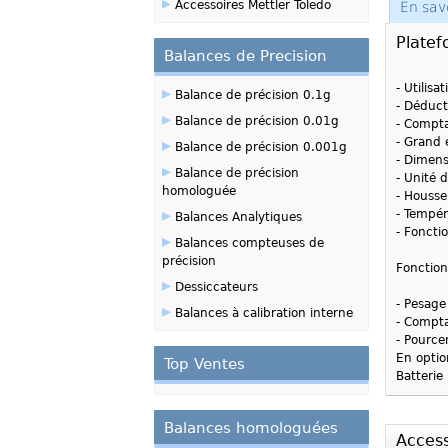
▸
Accessoires Mettler Toledo
En sav
Plate
Balances de Precision
- Utilis
▸
Balance de précision 0.1g
- Déduct
▸
Balance de précision 0.01g
- Compta
▸
- Grand 
Balance de précision 0.001g
- Dimen
▸
Balance de précision
- Unité 
homologuée
- Housse 
▸
- Tempér
Balances Analytiques
- Foncti
▸
Balances compteuses de
précision
Fonction
▸
Dessiccateurs
- Pesage
▸
Balances à calibration interne
- Compt
- Pource
En optio
Top Ventes
Batterie
Balances homologuées
Access