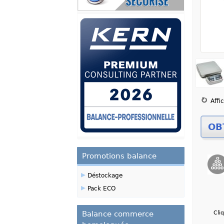
Zoom
Affi
Promotions balance
▸
Déstockage
▸
Pack ECO
Balance commerce
Cli