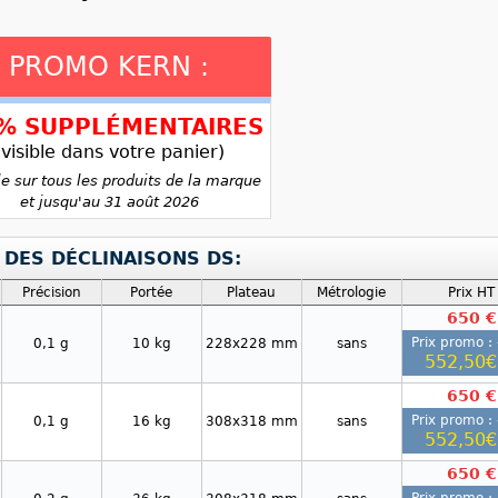
PROMO KERN :
5% SUPPLÉMENTAIRES
(visible dans votre panier)
le sur tous les produits de la marque
et jusqu'au 31 août 2026
 DES DÉCLINAISONS DS:
Précision
Portée
Plateau
Métrologie
Prix HT
650 €
Prix promo : 
0,1 g
10 kg
228x228 mm
sans
552,50€
650 €
Prix promo : 
0,1 g
16 kg
308x318 mm
sans
552,50€
650 €