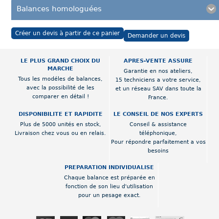
Balances homologuées
Créer un devis à partir de ce panier
Demander un devis
LE PLUS GRAND CHOIX DU
APRES-VENTE ASSURE
MARCHE
Garantie en nos ateliers,
Tous les modéles de balances,
15 techniciens a votre service,
avec la possibilité de les
et un réseau SAV dans toute la
comparer en détail !
France.
DISPONIBILITE ET RAPIDITE
LE CONSEIL DE NOS EXPERTS
Plus de 5000 unités en stock,
Conseil & assistance
Livraison chez vous ou en relais.
téléphonique,
Pour répondre parfaitement a vos
besoins
PREPARATION INDIVIDUALISE
Chaque balance est préparée en
fonction de son lieu d'utilisation
pour un pesage exact.