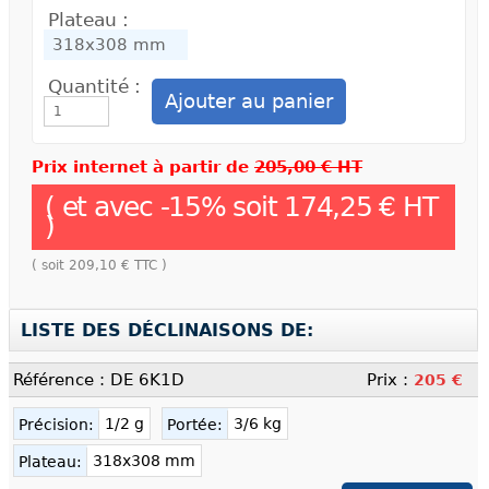
Plateau :
Quantité :
Prix internet à partir de
205,00 € HT
( et avec
-
15
% soit
174,25 €
HT
)
( soit
209,10 €
TTC )
LISTE DES DÉCLINAISONS DE:
Référence : DE 6K1D
Prix :
205 €
1/2 g
3/6 kg
Précision:
Portée:
318x308 mm
Plateau: