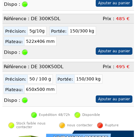
Dispo :
Référence : DE 300K5DL
Prix :
485 €
5g/10g
150/300 kg
Précision:
Portée:
522x406 mm
Plateau:
Dispo :
Référence : DE 300K50DL
Prix :
495 €
50 / 100 g
150/300 kg
Précision:
Portée:
650x500 mm
Plateau:
Dispo :
Expédition 48/72h
Disponible
Stock faible nous
nous contacter
Rupture
contacter