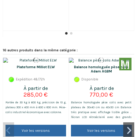
16 autres produits dans la même catégorie :
Plateforme Milliot ELW
Balance homologuée pèse colis
Adam AGBM
Expédition 48/72h
Disponible
285,00 €
770,00 €
Portée de 30 kg à 600 kg, précision de 10 g,
Balance homologuée pèse colis avec petit
plateau 300 x 400 mm à 600 x 800 mm. Pèse-
plateau de 30x40 cm ou 40x50 cm Balance
colis industriel économique avec colonne.
très pratique avec affichage lisible grâce à
l'écran LCD rétroéclairé avec des grands
chiffres de 40mm.
Voir les versions
Voir les versions