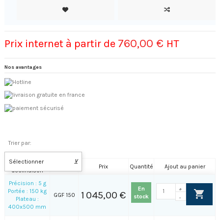
760,00 €
Prix internet à partir de
HT
Nos avantages
Trier par:
Sélectionner
⊻
Nom de la
Référence
Prix
Quantité
Ajout au panier
déclinaison
Précision : 5 g
En
+
Portée : 150 kg
1 045,00 €
GGF 150
stock
-
Plateau :
400x500 mm