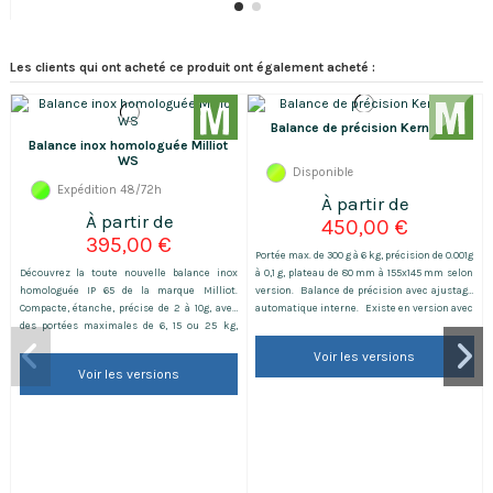
Les clients qui ont acheté ce produit ont également acheté :
Balance de précision Kern EWJ
Balance inox homologuée Milliot
WS
Disponible
Expédition 48/72h
450,00 €
395,00 €
Portée max. de 300 g à 6 kg, précision de 0.001g
Découvrez la toute nouvelle balance inox
à 0,1 g, plateau de 80 mm à 155x145 mm selon
homologuée IP 65 de la marque Milliot.
version. Balance de précision avec ajustage
Compacte, étanche, précise de 2 à 10g, avec
automatique interne. Existe en version avec
des portées maximales de 6, 15 ou 25 kg,
ou sans homologation. (voir tableau ci-
notre nouvelle balance inox homologuée
dessous). La balance vous sera livrée avec sa
Voir les versions
s’adapte à tous les environnements difficiles.
vignette d'une validité d'un an et son carnet
Voir les versions
Elle est vendue avec son carnet et sa
de métrologie uniquement avec la...
vignette de métrologie pour des usages
nécessitant de la métrologie...