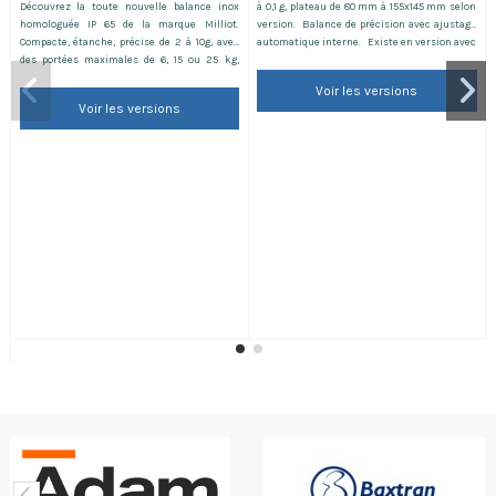
Découvrez la toute nouvelle balance inox
à 0,1 g, plateau de 80 mm à 155x145 mm selon
homologuée IP 65 de la marque Milliot.
version. Balance de précision avec ajustage
Compacte, étanche, précise de 2 à 10g, avec
automatique interne. Existe en version avec
des portées maximales de 6, 15 ou 25 kg,
ou sans homologation. (voir tableau ci-
notre nouvelle balance inox homologuée
dessous). La balance vous sera livrée avec sa
Voir les versions
s’adapte à tous les environnements difficiles.
vignette d'une validité d'un an et son carnet
Voir les versions
Elle est vendue avec son carnet et sa
de métrologie uniquement avec la...
vignette de métrologie pour des usages
nécessitant de la métrologie...