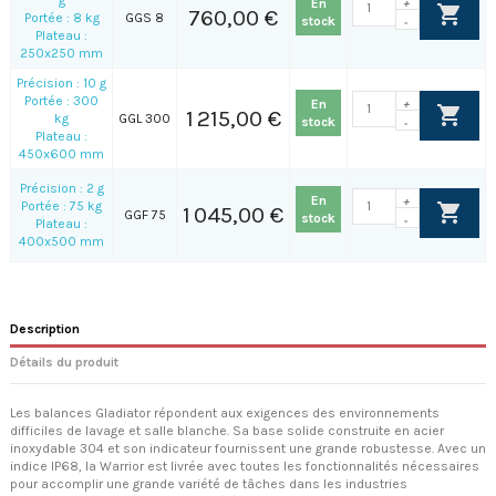
En
+
760,00 €
Portée : 8 kg
GGS 8
stock
-
Plateau :
250x250 mm
Précision : 10 g
Portée : 300
En
+
1 215,00 €
kg
GGL 300
stock
-
Plateau :
450x600 mm
Précision : 2 g
En
+
Portée : 75 kg
1 045,00 €
GGF 75
stock
-
Plateau :
400x500 mm
Description
Détails du produit
Les balances Gladiator répondent aux exigences des environnements
difficiles de lavage et salle blanche. Sa base solide construite en acier
inoxydable 304 et son indicateur fournissent une grande robustesse. Avec un
indice IP68, la Warrior est livrée avec toutes les fonctionnalités nécessaires
pour accomplir une grande variété de tâches dans les industries