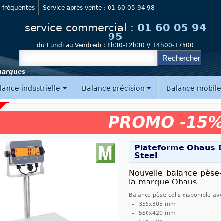
 fréquentes
Service après vente : 01 60 05 94 98
service commercial :
01 60 05 94
95
du Lundi au Vendredi :
8h30-12h30 // 14h00-17h00
 marques
lance industrielle
Balance précision
Balance mobil
PROMO -15
Plateforme Ohaus 
Steel
Nouvelle balance pèse
la marque Ohaus
Balance pèse colis disponible ave
355x305 mm
550x420 mm