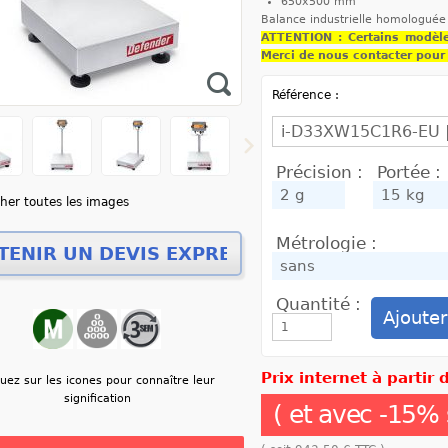
650x500 mm
Balance industrielle homologuée 
ATTENTION : Certains modèles
Merci de nous contacter pour 
Référence :
Précision :
Portée :
cher toutes les images
Métrologie :
Quantité :
Prix internet à partir
quez sur les icones pour connaître leur
signification
( et avec
-
15
% 