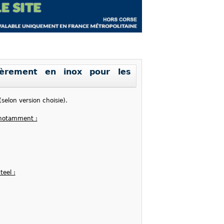
tièrement en inox pour les
elon version choisie).
, notamment :
teel :