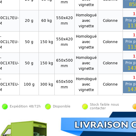
M
mm
85
vignette
1
Homologué
60C1L7EU-
550x420
Prix p
20 g
60 kg
avec
Colonne
M
mm
113
vignette
1
i-
Homologué
550x420
Prix p
0C1L7EU-
50 g
150 kg
avec
Colonne
mm
113
M
vignette
1
i-
Homologué
650x500
Prix p
0C1X7EU-
50 g
150 kg
avec
Colonne
mm
147
M
vignette
1
i-
Homologué
650x500
Prix p
0C1X7EU-
100 g
300 kg
avec
Colonne
mm
147
M
vignette
Stock faible nous
Expédition 48/72h
Disponible
contacter