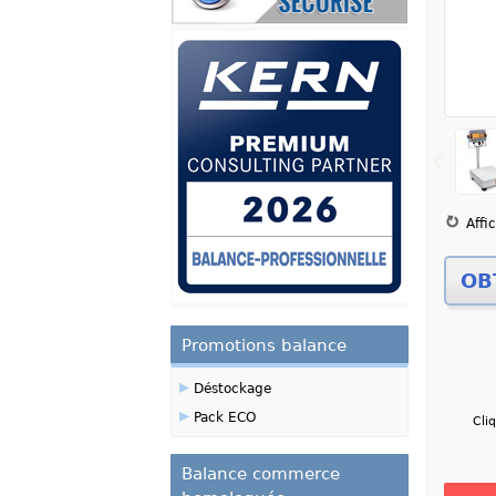
Zoom
Affi
Promotions balance
▸
Déstockage
▸
Pack ECO
Cli
Balance commerce