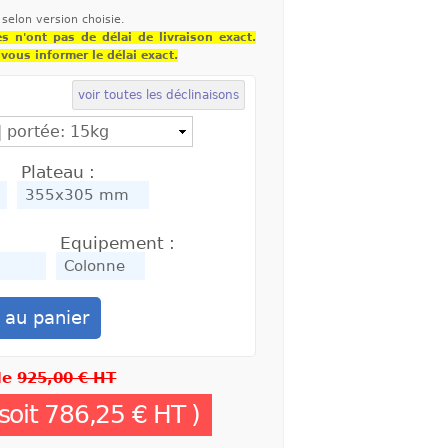
selon version choisie.
 n'ont pas de délai de livraison exact.
vous informer le délai exact.
voir toutes les déclinaisons
Plateau :
Equipement :
 de
925,00 € HT
soit
786,25 €
HT )