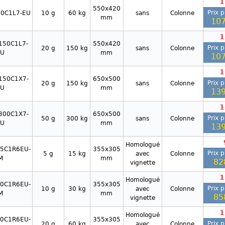
1
550x420
Prix p
60C1L7-EU
10 g
60 kg
sans
Colonne
mm
107
1
150C1L7-
550x420
Prix p
20 g
150 kg
sans
Colonne
EU
mm
107
1
150C1X7-
650x500
Prix p
20 g
150 kg
sans
Colonne
EU
mm
139
1
300C1X7-
650x500
Prix p
50 g
300 kg
sans
Colonne
EU
mm
139
Homologué
15C1R6EU-
355x305
Prix p
5 g
15 kg
avec
Colonne
M
mm
82
vignette
1
Homologué
30C1R6EU-
355x305
Prix p
10 g
30 kg
avec
Colonne
M
mm
85
vignette
1
Homologué
60C1R6EU-
355x305
Prix p
20 g
60 kg
avec
Colonne