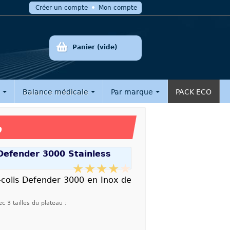
Créer un compte
Mon compte
Panier
(vide)
e
Balance médicale
Par marque
PACK ECO
%
Defender 3000 Stainless
-colis Defender 3000 en Inox de
c 3 tailles du plateau :