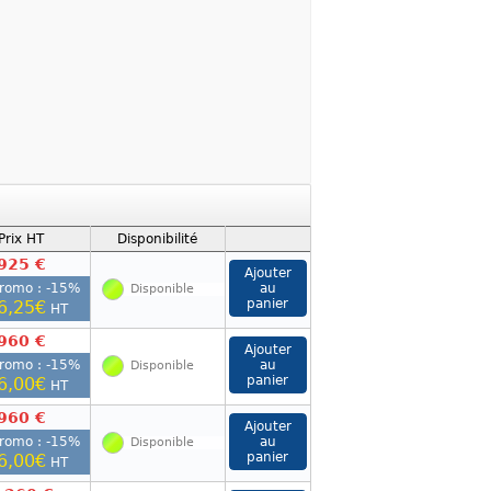
Prix HT
Disponibilité
925 €
romo : -
15
%
Disponible
6,25€
HT
960 €
romo : -
15
%
Disponible
6,00€
HT
960 €
romo : -
15
%
Disponible
6,00€
HT