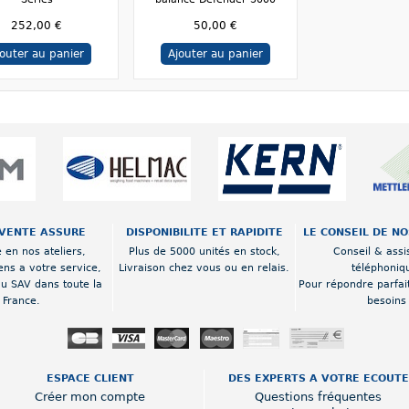
252,00 €
50,00 €
jouter au panier
Ajouter au panier
VENTE ASSURE
DISPONIBILITE ET RAPIDITE
LE CONSEIL DE N
 en nos ateliers,
Plus de 5000 unités en stock,
Conseil & assi
ens a votre service,
Livraison chez vous ou en relais.
téléphoniq
au SAV dans toute la
Pour répondre parfai
France.
besoins
ESPACE CLIENT
DES EXPERTS A VOTRE ECOUTE
Créer mon compte
Questions fréquentes