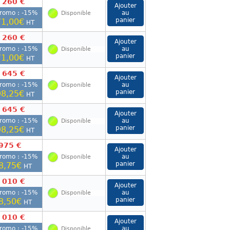
 260 €
romo : -
15
%
Disponible
1,00€
HT
 260 €
romo : -
15
%
Disponible
1,00€
HT
 645 €
romo : -
15
%
Disponible
8,25€
HT
 645 €
romo : -
15
%
Disponible
8,25€
HT
975 €
romo : -
15
%
Disponible
8,75€
HT
 010 €
romo : -
15
%
Disponible
8,50€
HT
 010 €
romo : -
15
%
Disponible