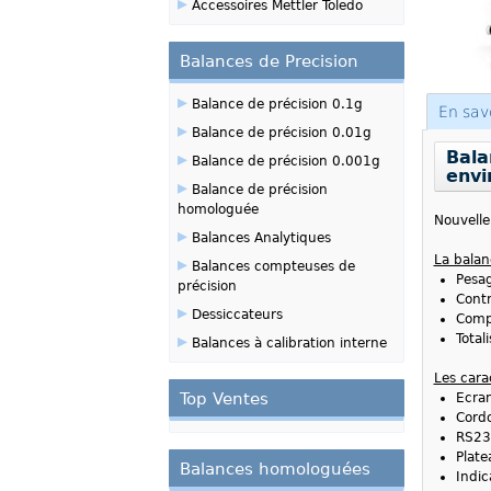
▸
Accessoires Mettler Toledo
Balances de Precision
▸
Balance de précision 0.1g
En sav
▸
Balance de précision 0.01g
Bala
▸
Balance de précision 0.001g
envi
▸
Balance de précision
homologuée
Nouvelle
▸
Balances Analytiques
La balan
▸
Balances compteuses de
Pesag
précision
Contr
▸
Dessiccateurs
Comp
▸
Total
Balances à calibration interne
Les cara
Top Ventes
Ecran
Cordo
RS232
Plate
Balances homologuées
Indic