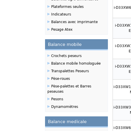
▸
Plateformes seules
i-D33XW
▸
Indicateurs
▸
Balances avec imprimante
i-D33XW
▸
Pesage Atex
Balance mobile
i-D33XW
▸
Crochets peseurs
▸
Balance mobile homologuée
i-D33XW
▸
Transpalettes Peseurs
▸
Pèse-roues
▸
Pèse-palettes et Barres
i-D33XW
peseuses
▸
Pesons
▸
Dynamomètres
i-D33XW
Balance medicale
i-D33XW