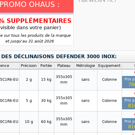
( soit
943,50 €
TTC )
PROMO OHAUS :
5% SUPPLÉMENTAIRES
(visible dans votre panier)
le sur tous les produits de la marque
et jusqu'au 31 août 2026
 DES DÉCLINAISONS DEFENDER 3000 INOX:
rence
Précision
Portée
Plateau
Métrologie
Equipement
355x305
Prix p
15C1R6-EU
2 g
15 kg
sans
Colonne
mm
78
355x305
Prix p
30C1R6-EU
5 g
30 kg
sans
Colonne
mm
81
355x305
Prix p
60C1R6-EU
10 g
60 kg
sans
Colonne
mm
81