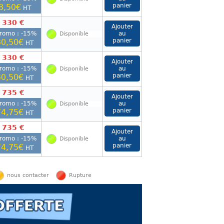
8,50€
HT
 330 €
romo : -
15
%
Disponible
0,50€
HT
 330 €
romo : -
15
%
Disponible
0,50€
HT
 735 €
romo : -
15
%
Disponible
4,75€
HT
 735 €
romo : -
15
%
Disponible
4,75€
HT
nous contacter
Rupture