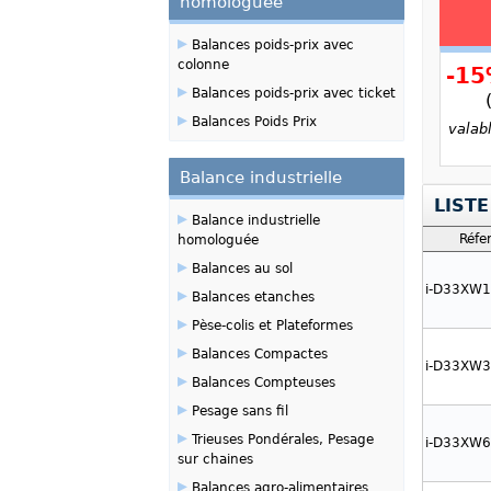
homologuée
▸
Balances poids-prix avec
colonne
-1
▸
Balances poids-prix avec ticket
▸
Balances Poids Prix
valab
Balance industrielle
LISTE
▸
Balance industrielle
Réfe
homologuée
▸
Balances au sol
i-D33XW
▸
Balances etanches
▸
Pèse-colis et Plateformes
▸
Balances Compactes
i-D33XW
▸
Balances Compteuses
▸
Pesage sans fil
▸
Trieuses Pondérales, Pesage
i-D33XW
sur chaines
▸
Balances agro-alimentaires