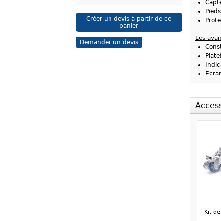
Capte
Pieds
Créer un devis à partir de ce
Prote
panier
Les avan
Demander un devis
Const
Plate
Indic
Ecran
Access
Kit d