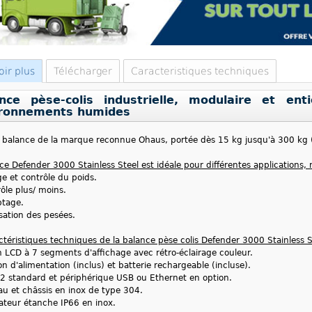
oir plus
Télécharger
Caracteristiques techniques
nce pèse-colis industrielle, modulaire et en
ronnements humides
 balance de la marque reconnue Ohaus, portée dès 15 kg jusqu'à 300 kg (s
ce Defender 3000 Stainless Steel est idéale pour différentes applications
e et contrôle du poids.
ôle plus/ moins.
tage.
isation des pesées.
ctéristiques techniques de la balance pèse colis Defender 3000 Stainless S
 LCD à 7 segments d'affichage avec rétro-éclairage couleur.
n d'alimentation (inclus) et batterie rechargeable (incluse).
 standard et périphérique USB ou Ethernet en option.
au et châssis en inox de type 304.
ateur étanche IP66 en inox.