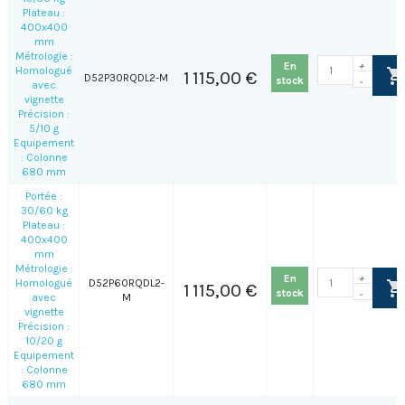
Plateau :
400x400
mm
Métrologie :
En
+
Homologué
1 115,00 €
D52P30RQDL2-M
stock
-
avec
vignette
Précision :
5/10 g
Equipement
: Colonne
680 mm
Portée :
30/60 kg
Plateau :
400x400
mm
Métrologie :
En
+
Homologué
D52P60RQDL2-
1 115,00 €
stock
-
avec
M
vignette
Précision :
10/20 g
Equipement
: Colonne
680 mm