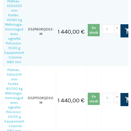
Plateau :
500x500
mm
Portée :
30/60 kg
Métrologie :
En
+
Homologué
D52P60RQDX2-
1 440,00 €
stock
-
avec
M
vignette
Précision :
10/20 g
Equipement
: Colonne
680 mm
Plateau :
500x500
mm
Portée :
60/150 kg
Métrologie :
En
+
Homologué
D52P150RQDX2-
1 440,00 €
stock
-
avec
M
vignette
Précision :
20/50 g
Equipement
: Colonne
680 mm