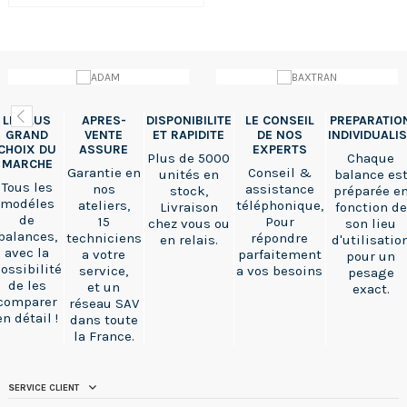
LE PLUS
APRES-
DISPONIBILITE
LE CONSEIL
PREPARATIO
GRAND
VENTE
ET RAPIDITE
DE NOS
INDIVIDUALI
CHOIX DU
ASSURE
EXPERTS
Plus de 5000
Chaque
MARCHE
Garantie en
Conseil &
unités en
balance es
Tous les
nos
assistance
stock,
préparée e
modéles
ateliers,
téléphonique,
Livraison
fonction de
de
15
Pour
chez vous ou
son lieu
balances,
techniciens
répondre
en relais.
d'utilisatio
avec la
a votre
parfaitement
pour un
ossibilité
service,
a vos besoins
pesage
de les
et un
exact.
comparer
réseau SAV
en détail !
dans toute
la France.
SERVICE CLIENT