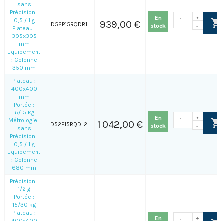
sans
Précision :
En
+
0,5 / 1 g
939,00 €
D52P15RQDR1
stock
-
Plateau :
305x305
mm
Equipement
: Colonne
350 mm
Plateau :
400x400
mm
Portée :
6/15 kg
En
+
Métrologie :
1 042,00 €
D52P15RQDL2
stock
-
sans
Précision :
0,5 / 1 g
Equipement
: Colonne
680 mm
Précision :
1/2 g
Portée :
15/30 kg
Plateau :
En
+
400x400