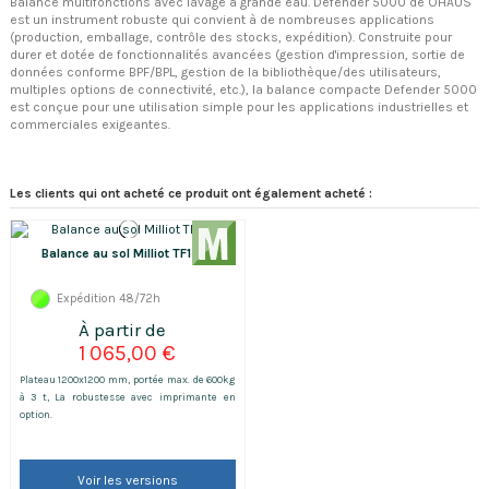
Balance multifonctions avec lavage à grande eau. Defender 5000 de OHAUS
est un instrument robuste qui convient à de nombreuses applications
(production, emballage, contrôle des stocks, expédition). Construite pour
durer et dotée de fonctionnalités avancées (gestion d'impression, sortie de
données conforme BPF/BPL, gestion de la bibliothèque/des utilisateurs,
multiples options de connectivité, etc.), la balance compacte Defender 5000
est conçue pour une utilisation simple pour les applications industrielles et
commerciales exigeantes.
Les clients qui ont acheté ce produit ont également acheté :
Balance au sol Milliot TF1212
Expédition 48/72h
1 065,00 €
Plateau 1200x1200 mm, portée max. de 600kg
à 3 t, La robustesse avec imprimante en
option.
Voir les versions