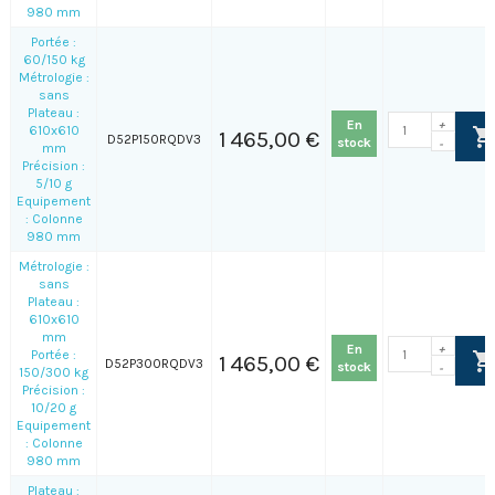
980 mm
Portée :
60/150 kg
Métrologie :
sans
Plateau :
En
+
610x610
1 465,00 €
D52P150RQDV3
stock
-
mm
Précision :
5/10 g
Equipement
: Colonne
980 mm
Métrologie :
sans
Plateau :
610x610
mm
En
+
Portée :
1 465,00 €
D52P300RQDV3
stock
-
150/300 kg
Précision :
10/20 g
Equipement
: Colonne
980 mm
Plateau :