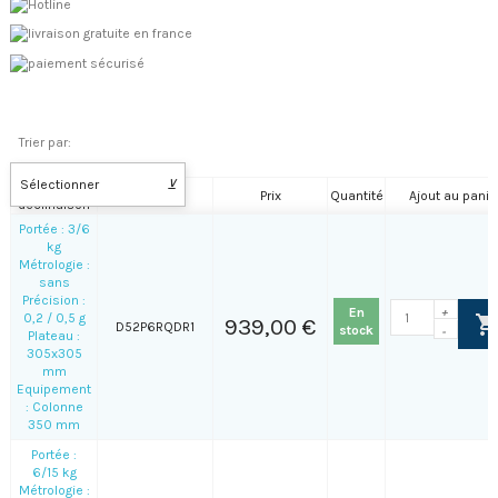
Trier par:
Sélectionner
⊻
Nom de la
Référence
Prix
Quantité
Ajout au panie
déclinaison
Portée : 3/6
kg
Métrologie :
sans
Précision :
En
+
0,2 / 0,5 g
939,00 €
D52P6RQDR1
stock
-
Plateau :
305x305
mm
Equipement
: Colonne
350 mm
Portée :
6/15 kg
Métrologie :