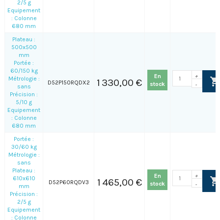
2/5 g
Equipement
: Colonne
680 mm
Plateau :
500x500
mm
Portée :
60/150 kg
En
+
Métrologie :
1 330,00 €
D52P150RQDX2
stock
-
sans
Précision :
5/10 g
Equipement
: Colonne
680 mm
Portée :
30/60 kg
Métrologie :
sans
Plateau :
En
+
610x610
1 465,00 €
D52P60RQDV3
stock
-
mm
Précision :
2/5 g
Equipement
: Colonne