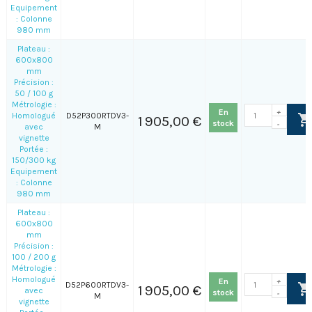
Equipement
: Colonne
980 mm
Plateau :
600x800
mm
Précision :
50 / 100 g
Métrologie :
En
+
Homologué
D52P300RTDV3-
1 905,00 €
stock
-
avec
M
vignette
Portée :
150/300 kg
Equipement
: Colonne
980 mm
Plateau :
600x800
mm
Précision :
100 / 200 g
Métrologie :
Homologué
En
+
D52P600RTDV3-
1 905,00 €
avec
stock
-
M
vignette