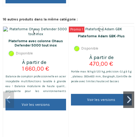
16 autres produits dans la même catégorie :
Promo !
Plateforme Adam GBK-Plus
Plateforme avec colonne Ohaus
Defender 5000 tout inox
Disponible
Disponible
470,00 €
1 660,00 €
Portée max: 16 kg à 120 kg, précision: 0,1 g à 5 g
Balance de comptoir professionnelle en acier
, plateau: 300x400 mm, Bargraph, Contrôle de
inoxydable multifonctions lavable à grande
pesée avec limites hautes et basses
eau ! Balance modulaire de haute qualité
polyvalente pour les environnements
lessivés à grande eau.
Voir les versions
Voir les versions