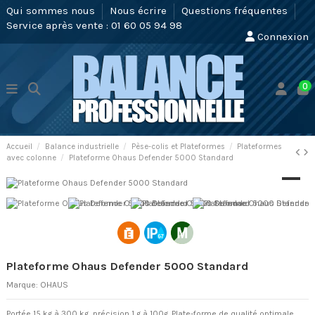
Qui sommes nous
Nous écrire
Questions fréquentes
Service après vente : 01 60 05 94 98
Connexion
0
Accueil
Balance industrielle
Pèse-colis et Plateformes
Plateformes
avec colonne
Plateforme Ohaus Defender 5000 Standard
Plateforme Ohaus Defender 5000 Standard
Marque:
OHAUS
Portée 15 kg à 300 kg, précision 1 g à 100g. Plate-forme de qualité optimale