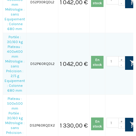
1 042,00 €
D52P30RQDL2
stock
-
mm
Métrologie :
sans
Equipement
: Colonne
680 mm
Portée :
30/60 kg
Plateau :
400x400
mm
En
+
Métrologie :
1 042,00 €
D52P60RQDL2
stock
-
sans
Précision :
2/5 g
Equipement
: Colonne
680 mm
Plateau :
500x500
mm
Portée :
30/60 kg
En
+
Métrologie :
1 330,00 €
D52P60RQDX2
stock
-
sans
Précision :