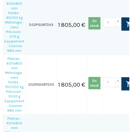
600x800
mm
Portée :
60/150 kg
En
+
Métrologie :
1 805,00 €
D52P150RTDV3
stock
-
sans
Précision :
5/10 g
Equipement
: Colonne
980 mm
Plateau :
600x800
mm
Métrologie :
sans
En
+
Portée :
1 805,00 €
D52P300RTDV3
stock
-
150/300 kg
Précision :
10/20 g
Equipement
: Colonne
980 mm
Plateau :
600x800
mm