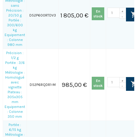
Métrologie :
sans
Précision :
En
+
1 805,00 €
20/50 g
D52P600RTDV3
stock
-
Portée :
300/600
kg
Equipement
: Colonne
980 mm
Précision :
1/2 g
Portée : 3/6
kg
Métrologie :
Homologué
En
+
avec
985,00 €
D52P6RQDR1-M
stock
-
vignette
Plateau :
305x305
mm
Equipement
: Colonne
350 mm
Portée :
6/15 kg
Métrologie :