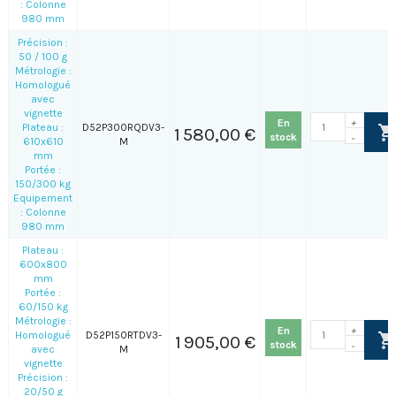
: Colonne
980 mm
Précision :
50 / 100 g
Métrologie :
Homologué
avec
vignette
En
+
Plateau :
D52P300RQDV3-
1 580,00 €
stock
-
610x610
M
mm
Portée :
150/300 kg
Equipement
: Colonne
980 mm
Plateau :
600x800
mm
Portée :
60/150 kg
Métrologie :
En
+
Homologué
D52P150RTDV3-
1 905,00 €
stock
-
avec
M
vignette
Précision :
20/50 g