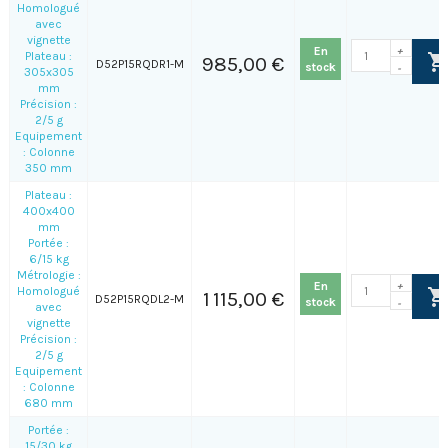
Homologué
avec
vignette
En
+
Plateau :
985,00 €
D52P15RQDR1-M
stock
-
305x305
mm
Précision :
2/5 g
Equipement
: Colonne
350 mm
Plateau :
400x400
mm
Portée :
6/15 kg
Métrologie :
En
+
Homologué
1 115,00 €
D52P15RQDL2-M
stock
-
avec
vignette
Précision :
2/5 g
Equipement
: Colonne
680 mm
Portée :
15/30 kg