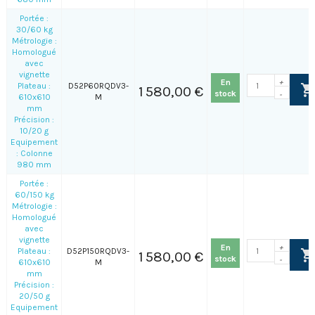
Portée :
30/60 kg
Métrologie :
Homologué
avec
vignette
En
+
Plateau :
D52P60RQDV3-
1 580,00 €
stock
-
610x610
M
mm
Précision :
10/20 g
Equipement
: Colonne
980 mm
Portée :
60/150 kg
Métrologie :
Homologué
avec
vignette
En
+
Plateau :
D52P150RQDV3-
1 580,00 €
stock
-
610x610
M
mm
Précision :
20/50 g
Equipement