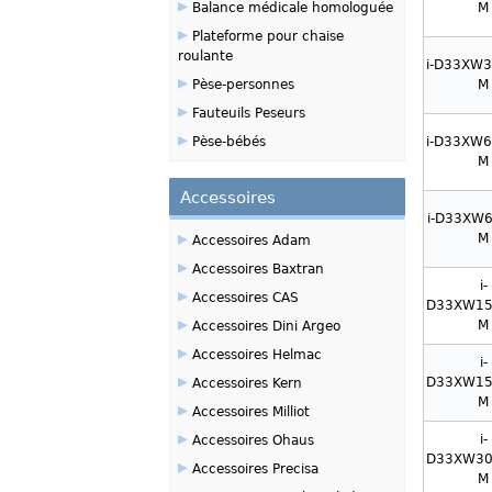
▸
Balance médicale homologuée
M
▸
Plateforme pour chaise
roulante
i-D33XW3
▸
Pèse-personnes
M
▸
Fauteuils Peseurs
▸
Pèse-bébés
i-D33XW6
M
Accessoires
i-D33XW6
▸
M
Accessoires Adam
▸
Accessoires Baxtran
i-
▸
Accessoires CAS
D33XW15
▸
M
Accessoires Dini Argeo
▸
Accessoires Helmac
i-
▸
D33XW15
Accessoires Kern
M
▸
Accessoires Milliot
▸
i-
Accessoires Ohaus
D33XW30
▸
Accessoires Precisa
M