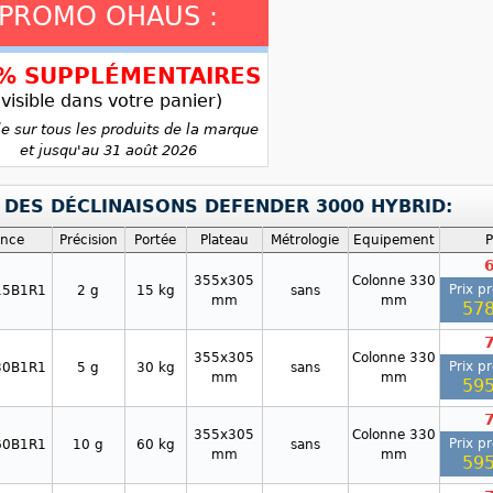
PROMO OHAUS :
5% SUPPLÉMENTAIRES
(visible dans votre panier)
le sur tous les produits de la marque
et jusqu'au 31 août 2026
E DES DÉCLINAISONS DEFENDER 3000 HYBRID:
ence
Précision
Portée
Plateau
Métrologie
Equipement
P
355x305
Colonne 330
Prix p
15B1R1
2 g
15 kg
sans
mm
mm
578
355x305
Colonne 330
Prix p
30B1R1
5 g
30 kg
sans
mm
mm
595
355x305
Colonne 330
Prix p
60B1R1
10 g
60 kg
sans
mm
mm
595