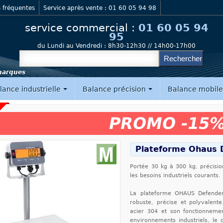
 fréquentes
Service après vente : 01 60 05 94 98
service commercial :
01 60 05 94
95
du Lundi au Vendredi :
8h30-12h30 // 14h00-17h00
 marques
lance industrielle
Balance précision
Balance mobil
PROMO -15
Plateforme Ohaus 
Portée 30 kg à 300 kg, précisio
les besoins industriels courants.
La plateforme OHAUS Defender
robuste, précise et polyvalent
acier 304 et son fonctionnement
environnements industriels, le 