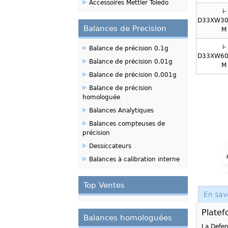
▸
Accessoires Mettler Toledo
i-
D33XW30
Balances de Precision
M
▸
i-
Balance de précision 0.1g
D33XW60
▸
Balance de précision 0.01g
M
▸
Balance de précision 0.001g
▸
Balance de précision
homologuée
▸
Balances Analytiques
▸
Balances compteuses de
précision
▸
Dessiccateurs
▸
Balances à calibration interne
Top Ventes
En sav
Plate
Balances homologuées
La Defen