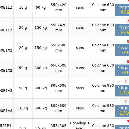
550x420
Colonne 680
Prix p
60B1L2
10 g
60 kg
sans
mm
mm
649
550x420
Colonne 680
Prix p
20 g
150 kg
sans
50B1L2
mm
mm
649
650x500
Colonne 680
Prix p
20 g
150 kg
sans
50B1X2
mm
mm
746
650x500
Colonne 680
Prix p
50 g
300 kg
sans
00B1X2
mm
mm
746
1
800x600
Colonne 980
Prix p
50 g
300 kg
sans
00B1V3
mm
mm
101
1
800x600
Colonne 980
Prix p
100 g
600 kg
sans
00B1V3
mm
mm
101
Homologué
5B1R1-
355x305
Colonne 330
Prix p
5 g
15 kg
avec