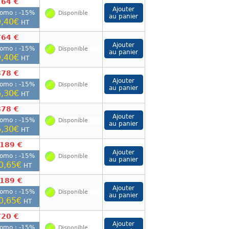
764 €
romo : -
15
%
Disponible
,40€
HT
764 €
romo : -
15
%
Disponible
,40€
HT
878 €
romo : -
15
%
Disponible
,30€
HT
878 €
romo : -
15
%
Disponible
,30€
HT
 189 €
romo : -
15
%
Disponible
0,65€
HT
 189 €
romo : -
15
%
Disponible
0,65€
HT
720 €
romo : -
15
%
Disponible