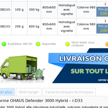
1
Homologué
800x600
Colonne 980
Prix p
0B1V3-
100 g
300 kg
avec
mm
mm
100
vignette
1
Homologué
800x600
Colonne 980
Prix p
0B1V3-
200 g
600 kg
avec
mm
mm
100
vignette
Stock faible nous
Expédition 48/72h
Disponible
contacter
oir plus
Télécharger
Caracteristiques techniques
forme OHAUS Defender 3000 Hybrid – i‑D33
der 3000 Hybrid allie robustesse industrielle, précision polyvalente et p