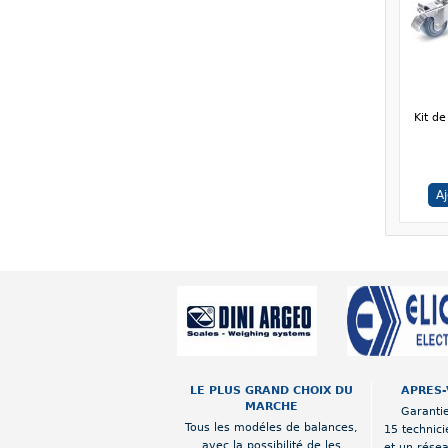
Kit d
A
LE PLUS GRAND CHOIX DU
APRES-
MARCHE
Garantie
Tous les modéles de balances,
15 technici
avec la possibilité de les
et un rése