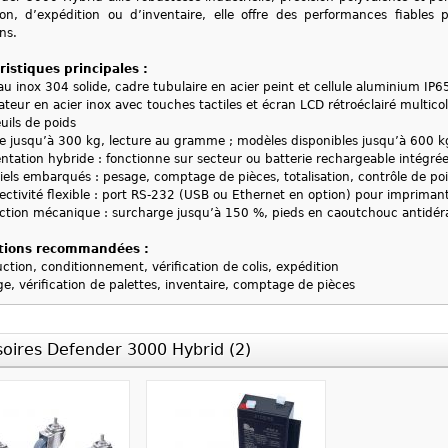
on, d’expédition ou d’inventaire, elle offre des performances fiables
ns.
ristiques principales :
au inox 304 solide, cadre tubulaire en acier peint et cellule aluminium IP6
ateur en acier inox avec touches tactiles et écran LCD rétroéclairé multic
euils de poids
e jusqu’à 300 kg, lecture au gramme ; modèles disponibles jusqu’à 600 k
ntation hybride : fonctionne sur secteur ou batterie rechargeable intégré
iels embarqués : pesage, comptage de pièces, totalisation, contrôle de po
ctivité flexible : port RS‑232 (USB ou Ethernet en option) pour impriman
ction mécanique : surcharge jusqu’à 150 %, pieds en caoutchouc antidér
tions recommandées :
ction, conditionnement, vérification de colis, expédition
e, vérification de palettes, inventaire, comptage de pièces
oires Defender 3000 Hybrid (2)