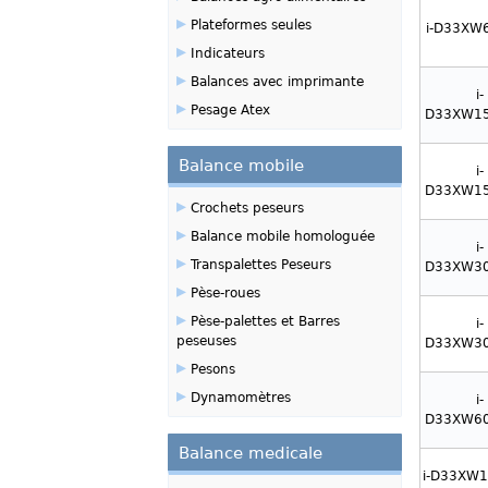
▸
Plateformes seules
i-D33XW
▸
Indicateurs
▸
Balances avec imprimante
i-
▸
Pesage Atex
D33XW1
Balance mobile
i-
D33XW1
▸
Crochets peseurs
▸
Balance mobile homologuée
i-
▸
Transpalettes Peseurs
D33XW3
▸
Pèse-roues
▸
Pèse-palettes et Barres
i-
peseuses
D33XW3
▸
Pesons
▸
Dynamomètres
i-
D33XW6
Balance medicale
i-D33XW1