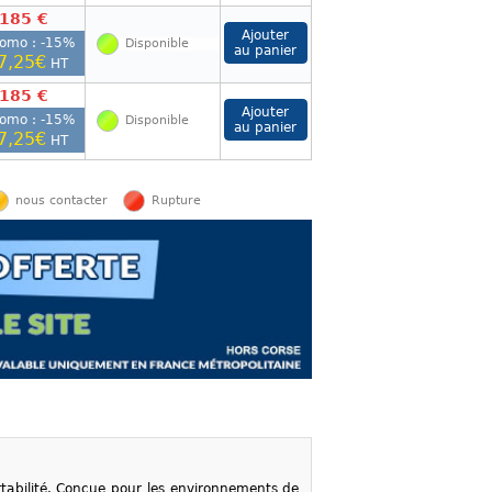
 185 €
romo : -
15
%
Disponible
7,25€
HT
 185 €
romo : -
15
%
Disponible
7,25€
HT
nous contacter
Rupture
ortabilité. Conçue pour les environnements de