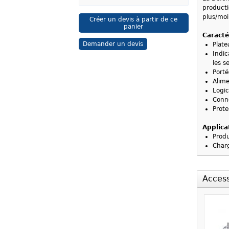
producti
plus/moi
Créer un devis à partir de ce
panier
Caracté
Demander un devis
Plate
Indic
les s
Porté
Alime
Logic
Conne
Prote
Applica
Produ
Charg
Access