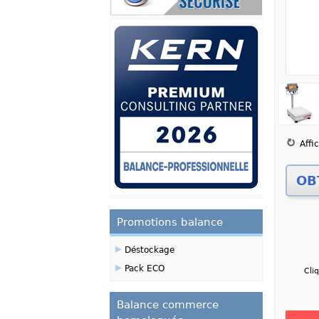
Zoom
Affi
Promotions balance
▸
Déstockage
▸
Pack ECO
Cli
Balance commerce