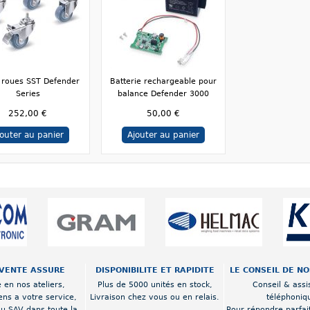
e roues SST Defender
Batterie rechargeable pour
Series
balance Defender 3000
252,00 €
50,00 €
jouter au panier
Ajouter au panier
VENTE ASSURE
DISPONIBILITE ET RAPIDITE
LE CONSEIL DE N
 en nos ateliers,
Plus de 5000 unités en stock,
Conseil & assi
ens a votre service,
Livraison chez vous ou en relais.
téléphoniq
au SAV dans toute la
Pour répondre parfai