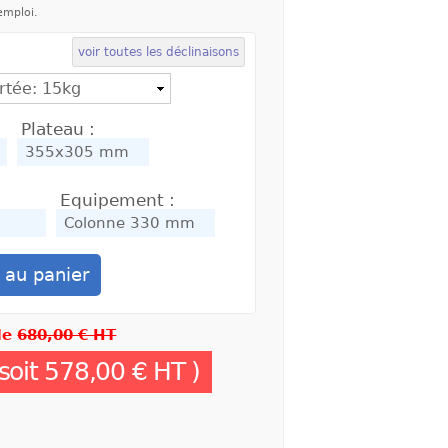
’emploi.
voir toutes les déclinaisons
Plateau :
Equipement :
 de
680,00 € HT
soit
578,00 €
HT )