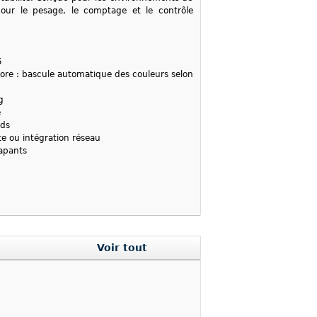
 pour le pesage, le comptage et le contrôle
5
olore : bascule automatique des couleurs selon
g
e
ids
te ou intégration réseau
apants
Voir tout