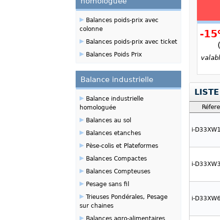
homologuée
▸
Balances poids-prix avec
colonne
-1
▸
Balances poids-prix avec ticket
▸
Balances Poids Prix
valab
Balance industrielle
LIST
▸
Balance industrielle
Réfer
homologuée
▸
Balances au sol
i-D33XW
▸
Balances etanches
▸
Pèse-colis et Plateformes
▸
Balances Compactes
i-D33XW
▸
Balances Compteuses
▸
Pesage sans fil
▸
Trieuses Pondérales, Pesage
i-D33XW
sur chaines
▸
Balances agro-alimentaires