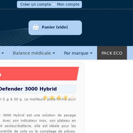
Créer un compte
Mon compte
Panier
(vide)
e
Balance médicale
Par marque
PACK ECO
%
Defender 3000 Hybrid
n 5 g à 50 g. La meilleure plate-forme pour
 3000 Hybrid est une solution de pesage
e. Avec son indicateur inox, son plateau en
 secteur/batterie, elle est idéale pour les
contrôle de colis ou le comptage de pièces.