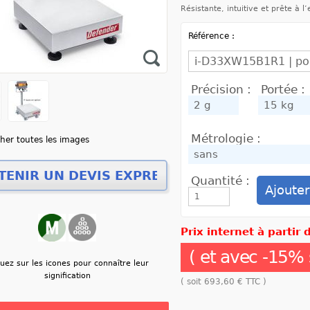
Résistante, intuitive et prête à l
Référence :
Précision :
Portée :
Métrologie :
cher toutes les images
Quantité :
Prix internet à partir
( et avec
-
15
% 
quez sur les icones pour connaître leur
signification
( soit
693,60 €
TTC )