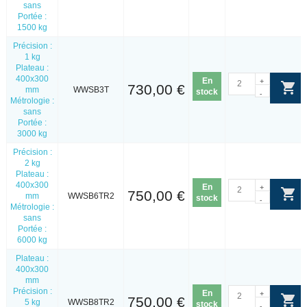
sans
Portée :
1500 kg
Précision :
1 kg
Plateau :
400x300
En
+
730,00 €
mm
WWSB3T
stock
-
Métrologie :
sans
Portée :
3000 kg
Précision :
2 kg
Plateau :
400x300
En
+
750,00 €
mm
WWSB6TR2
stock
-
Métrologie :
sans
Portée :
6000 kg
Plateau :
400x300
mm
Précision :
En
+
750,00 €
5 kg
WWSB8TR2
stock
-