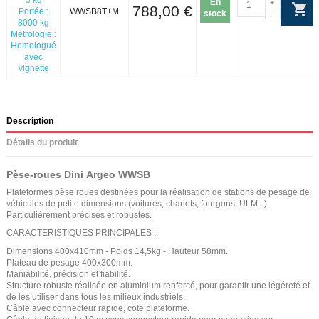
En
+
788,00 €
Portée :
WWSB8T+M
stock
-
8000 kg
Métrologie :
Homologué
avec
vignette
Description
Détails du produit
Pèse-roues Dini Argeo WWSB
Plateformes pèse roues destinées pour la réalisation de stations de pesage de
véhicules de petite dimensions (voitures, chariots, fourgons, ULM...).
Particulièrement précises et robustes.
CARACTERISTIQUES PRINCIPALES :
Dimensions 400x410mm - Poids 14,5kg - Hauteur 58mm.
Plateau de pesage 400x300mm.
Maniabilité, précision et fiabilité.
Structure robuste réalisée en aluminium renforcé, pour garantir une légéreté et
de les utiliser dans tous les milieux industriels.
Câble avec connecteur rapide, cote plateforme.