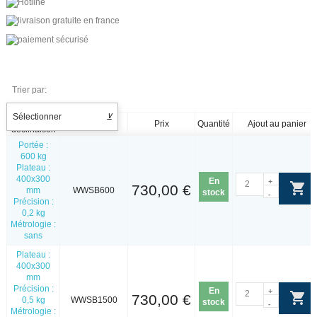
Trier par:
Sélectionner
⊻
Nom de la
Référence
Prix
Quantité
Ajout au panier
déclinaison
Portée :
600 kg
Plateau :
400x300
En
+
730,00 €
mm
WWSB600
stock
-
Précision :
0,2 kg
Métrologie :
sans
Plateau :
400x300
mm
Précision :
En
+
730,00 €
0,5 kg
WWSB1500
stock
-
Métrologie :