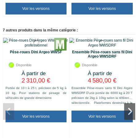
Voir les versions
Voir les versions
7 autres produits dans la même catégorie :
Pèse-roues Dini Argeo WWSF
Ensemble Pèse-roues sans fil Dini
Argeo WWSDRF
Disponible
Disponible
2 310,00 €
4 580,00 €
Portée de 10 t à 25 t, précision de 5 kg à
Ensemble Pèse-roues sans fil Dini Argeo
10 kg. Pour stations de pesage de
WWSDRF D'une portée de 6000 kg à 20 T
véhicules de grande dimensions
précision de 2kg à 10kg selon la référence
sélectionnée. Plateformes destinées à la
réalisation de stations de pesage statique
de roues et d'essieux, en évitant la
Voir les versions
Voir les versions
problématique des câbles de connexion
entre les plateformes et l'indicateur. Idéal
pour le pesage de véhicules...