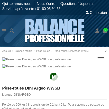
Qui sommes nous
Nous écrire
Questions fréquentes
Service après vente : 01 60 05 94 98
Connexion
0
Accueil
Balance mobile
Pèse-roues
Pèse-roues Dini Argeo WWSB
Pèse-roues Dini Argeo WWSB
Marque:
DINI ARGEO
Portée de 600 kg à 8 t, précision de 0,2 kg à 5 kg. Pour stations de pesage de
véhicules de petites dimensions