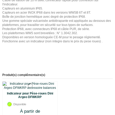
Câble de liaison de 10 m avec connecteur rapide pour connexion sur
l'indicateur.
Capteurs en aluminium IP65.
Capteurs en acier INOX IP68 dans les versions WWSB 6T et 8T.
Boîte de jonction hermétique avec degré de protection IP68.
Une gomme spéciale vulcanisée antidérapante est appliquée au dessous des
plateformes, pour travailler en sécurité sur tous types de surfaces.
Protection IP68, avec connecteurs IP68 et câble PUR, de série.
Les plateformes WWS sont brevetées : N° 1.3042.302.
Disponibles en version homologuée CE-M pour le pesage réglementé.
Fonctionne avec un indicateur (non integre dans le prix du pese roues) .
Produit(s) complémentaire(s)
Indicateur pour Pèse-roues Dini
Argeo DFWKRP
Disponible