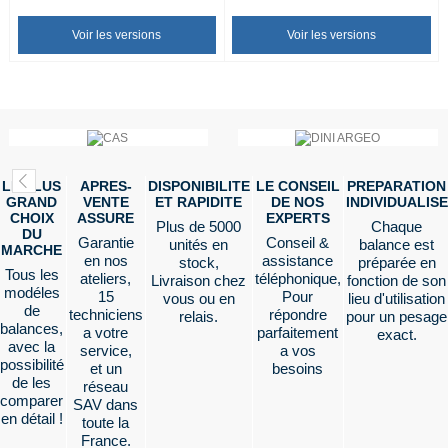
Voir les versions
Voir les versions
LE PLUS
APRES-
DISPONIBILITE
LE CONSEIL
PREPARATION
GRAND
VENTE
ET RAPIDITE
DE NOS
INDIVIDUALISE
CHOIX
ASSURE
EXPERTS
Plus de 5000
Chaque
DU
Garantie
Conseil &
unités en
balance est
MARCHE
en nos
assistance
stock,
préparée en
Tous les
ateliers,
téléphonique,
Livraison chez
fonction de son
modéles
15
Pour
vous ou en
lieu d'utilisation
de
techniciens
répondre
relais.
pour un pesage
balances,
a votre
parfaitement
exact.
avec la
service,
a vos
possibilité
et un
besoins
de les
réseau
comparer
SAV dans
en détail !
toute la
France.