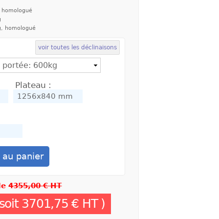
, homologué
g
g, homologué
voir toutes les déclinaisons
Plateau :
 de
4355,00 € HT
soit
3701,75 €
HT )