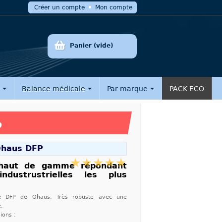
Créer un compte
Mon compte
Panier
(vide)
e
Balance médicale
Par marque
PACK ECO
%
Ohaus DFP
 haut de gamme répondant
ndustrustrielles les plus
ie DFP de Ohaus. Très robuste avec une
e.
ions :