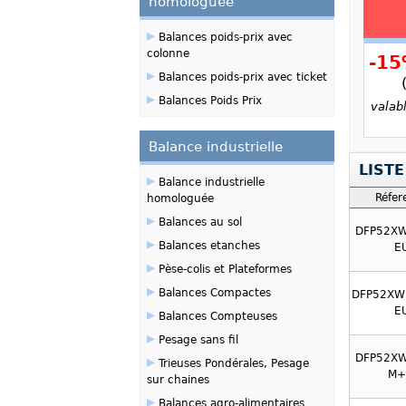
homologuée
▸
Balances poids-prix avec
colonne
-1
▸
Balances poids-prix avec ticket
▸
Balances Poids Prix
valab
Balance industrielle
LISTE
▸
Balance industrielle
Réfer
homologuée
▸
Balances au sol
DFP52XW
▸
Balances etanches
E
▸
Pèse-colis et Plateformes
▸
Balances Compactes
DFP52XW
▸
E
Balances Compteuses
▸
Pesage sans fil
▸
DFP52XW
Trieuses Pondérales, Pesage
M+
sur chaines
▸
Balances agro-alimentaires