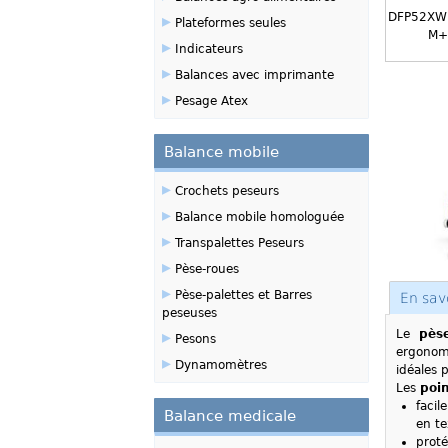
▸
DFP52XW
Plateformes seules
M+
▸
Indicateurs
▸
Balances avec imprimante
▸
Pesage Atex
Balance mobile
▸
Crochets peseurs
▸
Balance mobile homologuée
▸
Transpalettes Peseurs
▸
Pèse-roues
▸
Pèse-palettes et Barres
En sav
peseuses
▸
Le
pès
Pesons
ergonom
▸
Dynamomètres
idéales 
Les
poin
facil
Balance medicale
en te
proté