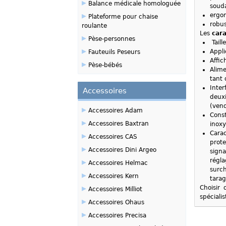
▸
Balance médicale homologuée
souda
▸
ergon
Plateforme pour chaise
robus
roulante
Les
car
▸
Pèse-personnes
Tail
▸
Appli
Fauteuils Peseurs
Affic
▸
Pèse-bébés
Alime
tant 
Inte
Accessoires
deux
(vend
▸
Accessoires Adam
Const
▸
Accessoires Baxtran
inoxy
Carac
▸
Accessoires CAS
prote
▸
Accessoires Dini Argeo
signa
▸
régl
Accessoires Helmac
surch
▸
Accessoires Kern
tara
▸
Choisir
Accessoires Milliot
spéciali
▸
Accessoires Ohaus
▸
Accessoires Precisa