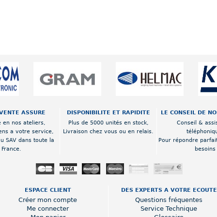
VENTE ASSURE
DISPONIBILITE ET RAPIDITE
LE CONSEIL DE N
 en nos ateliers,
Plus de 5000 unités en stock,
Conseil & assi
ens a votre service,
Livraison chez vous ou en relais.
téléphoniq
au SAV dans toute la
Pour répondre parfai
France.
besoins
ESPACE CLIENT
DES EXPERTS A VOTRE ECOUTE
Créer mon compte
Questions fréquentes
Me connecter
Service Technique