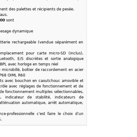
ent des palettes et récipients de pesée.
haus.
000
sont
, pesage dynamique
batterie rechargeable (vendue séparément en
emplacement pour carte micro-SD (inclus),
etooth, E/S discrètes et sortie analogique
BPL avec horloge en temps réel
 microbillé, boîtier de raccordement en acier
 IP68 OIML R60
lants avec bouchon en caoutchouc amovible et
rôle avec réglages de fonctionnement et de
de fonctionnement multiples sélectionnables,
 indicateur de stabilité, indicateurs de
’atténuation automatique, arrêt automatique,
ce-professionnelle c'est faire le choix d'un
s.