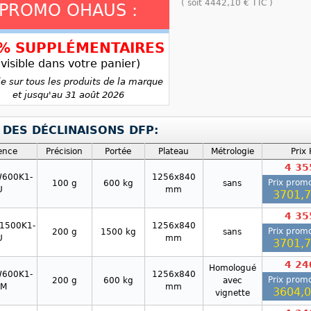
( soit
4442,10 €
TTC )
PROMO OHAUS :
5% SUPPLÉMENTAIRES
(visible dans votre panier)
le sur tous les produits de la marque
et jusqu'au 31 août 2026
 DES DÉCLINAISONS DFP:
ence
Précision
Portée
Plateau
Métrologie
Prix
4 35
600K1-
1256x840
Prix promo
100 g
600 kg
sans
U
mm
3701,
4 35
1500K1-
1256x840
Prix promo
200 g
1500 kg
sans
U
mm
3701,
4 24
Homologué
600K1-
1256x840
Prix promo
200 g
600 kg
avec
M
mm
3604,
vignette