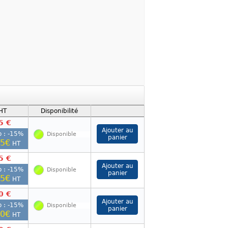
 HT
Disponibilité
5 €
 : -
15
%
Disponible
75€
HT
5 €
 : -
15
%
Disponible
75€
HT
0 €
 : -
15
%
Disponible
00€
HT