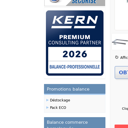
Zoom
Affi
Promotions balance
▸
Déstockage
▸
Pack ECO
Cli
Balance commerce