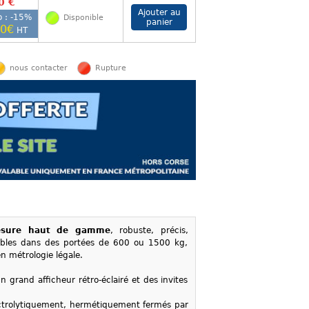
0 €
 : -
15
%
Disponible
00€
HT
nous contacter
Rupture
mesure haut de gamme
, robuste, précis,
ibles dans des portées de 600 ou 1500 kg,
n métrologie légale.
 un grand afficheur rétro-éclairé et des invites
lectrolytiquement, hermétiquement fermés par