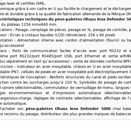
ge laser et certifiés OIML.
omique grâce à son cadre en U qui facilite le chargement et le déchargem
te et durable grâce à sa qualité de fabrication allemande de la MArque O
actéristiques techniques du pèse-palettes Ohaus Inox Defender 5
le du plateau 1256 mmx840 mm.
cations : Pesage, comptage de pièces, pesage en %, pesage de contrôle
heur : Écran à cristaux liquides (LCD) rétroéclairé. 256 x 80 pixels
ntation : Alimentation interne avec cordon d'alimentation (fourni) ou 
qu'accessoire)
rface : Ports de communication faciles d’accès avec port RS232 et 
ième port RS232/port RS485/port USB, port Ethernet et sortie wifi/Blu
us séparément en tant qu’accessoires) ; sortie de données conforme BPF/
ruction : Indicateur en acier inoxydable, châssis en U en acier inoxydable
dable IP67, cellules de pesée en acier inoxydable poli électrolytiquement
téristiques de Conception : Renforts structurels du canal et pieds oscil
ction contre les surcharges jusqu’à 150 %. Symboles de pesage de cont
l sonore sélectionnables, commutateur de verrouillage de menu, langues 
ages environnementaux et d’impression automatique sélectionnables,
arge/sous-charge, réglages de contraste sélectionnables, affichage de l
ge automatique.
 d'acheter son
pèse-palettes Ohaus Inox Defender 5000
chez balan
ste reconnu du pesage, distributeur des plus grandes marques de balance