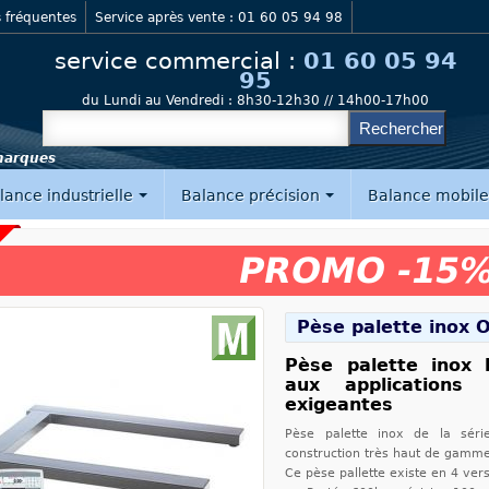
 fréquentes
Service après vente : 01 60 05 94 98
service commercial :
01 60 05 94
95
du Lundi au Vendredi :
8h30-12h30 // 14h00-17h00
 marques
lance industrielle
Balance précision
Balance mobil
PROMO -15
Pèse palette inox 
Pèse palette inox
aux applications i
exigeantes
Pèse palette inox de la sér
construction très haut de gamm
Ce pèse pallette existe en 4 vers