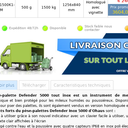
4 24
Homologué
1500K1-
1256x840
Prix promo
500 g
1500 kg
avec
M
mm
3604,
vignette
Stock faible nous
Expédition 48/72h
Disponible
contacter
oir plus
Télécharger
Caracteristiques techniques
e-palette Defender 5000 tout inox est un instrument de 
ique et bien protégé pour les mileiux humides ou poussiéreux. Dispon
pour pser des palettes, ils sont également vendus en version homologuée e
ts forts du pèse-palettes Defender Inox 5000 d'Ohaus
sont :
e à utiliser grâce à son nouvel indicateur avec un clavier facile à utiliser,
xte clair affichées à l’écran
gé contre l'eau et la poussière avec quatre capteurs IP68 en inox poli é