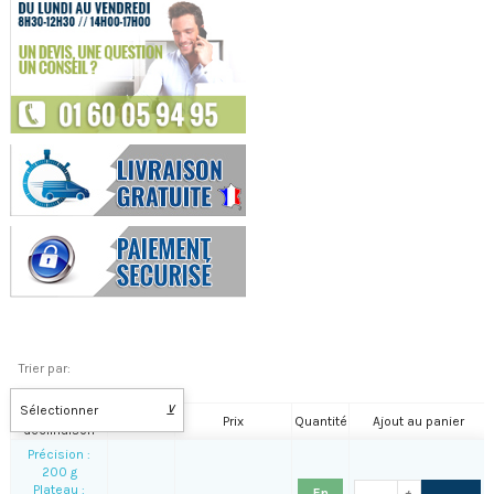
Trier par:
Sélectionner
⊻
Nom de la
Référence
Prix
Quantité
Ajout au panier
déclinaison
Précision :
200 g
Plateau :
En
+