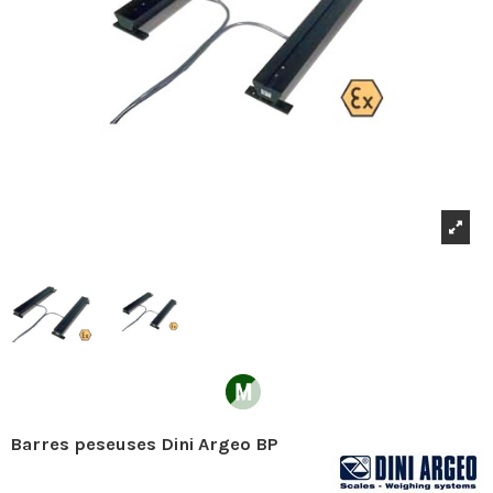
Barres peseuses Dini Argeo BP