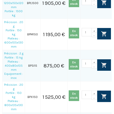
1 905,00 €
1200x150x120
BPL1500
stock
-
mm
Portée : 1500
kg
Précision : 20
g
Portée : 150
En
+
1 195,00 €
kg
BPM150
stock
-
Plateau :
600x105x130
mm
Précision : 2 g
Portée : 15 kg
Plateau :
En
+
875,00 €
400x80x105
BPSI15
stock
-
mm
Equipement :
inox
Précision : 20
g
Portée : 150
En
+
1 525,00 €
kg
BPX150
stock
-
Plateau :
800x135x130
mm