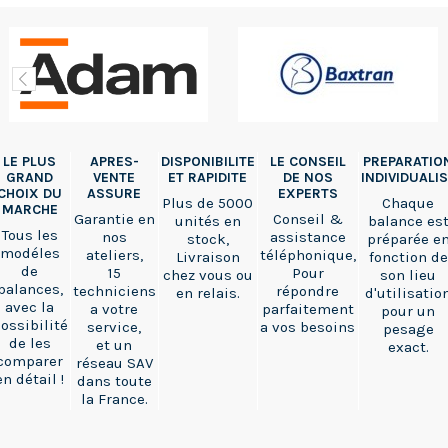
LE PLUS
APRES-
DISPONIBILITE
LE CONSEIL
PREPARATIO
GRAND
VENTE
ET RAPIDITE
DE NOS
INDIVIDUALI
CHOIX DU
ASSURE
EXPERTS
Plus de 5000
Chaque
MARCHE
Garantie en
Conseil &
unités en
balance es
Tous les
nos
assistance
stock,
préparée e
modéles
ateliers,
téléphonique,
Livraison
fonction de
de
15
Pour
chez vous ou
son lieu
balances,
techniciens
répondre
en relais.
d'utilisatio
avec la
a votre
parfaitement
pour un
ossibilité
service,
a vos besoins
pesage
de les
et un
exact.
comparer
réseau SAV
en détail !
dans toute
la France.