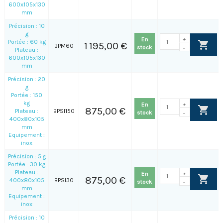
600x105x130
mm
Précision : 10
g
En
+
Portée : 60 kg
1 195,00 €
BPM60
stock
-
Plateau :
600x105x130
mm
Précision : 20
g
Portée : 150
kg
En
+
875,00 €
Plateau :
BPSI150
stock
-
400x80x105
mm
Equipement :
inox
Précision : 5 g
Portée : 30 kg
Plateau :
En
+
875,00 €
400x80x105
BPSI30
stock
-
mm
Equipement :
inox
Précision : 10