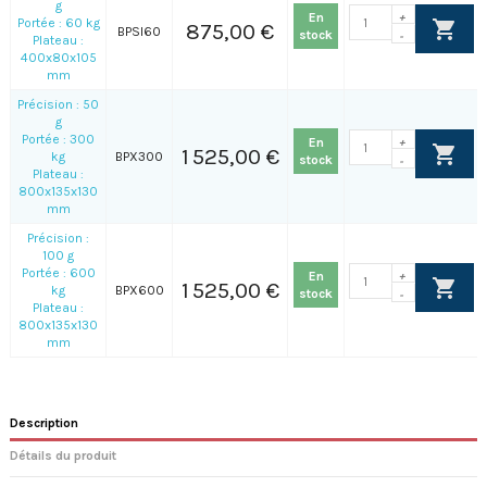
g
En
+
Portée : 60 kg
875,00 €
BPSI60
stock
-
Plateau :
400x80x105
mm
Précision : 50
g
Portée : 300
En
+
1 525,00 €
kg
BPX300
stock
-
Plateau :
800x135x130
mm
Précision :
100 g
Portée : 600
En
+
1 525,00 €
kg
BPX600
stock
-
Plateau :
800x135x130
mm
Description
Détails du produit