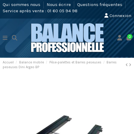
Qui sommes nous
Nous écrire
Questions fréquentes
Service après vente : 01 60 05 94 98
Connexion
0
Accueil
Balance mobile
Pèse-palettes et Barres peseuses
Barres
peseuses Dini Argeo BP