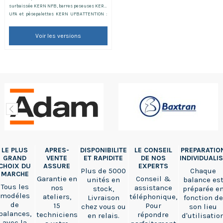
surbaissée KERN NFB, barres peseuses KERN
UFA et pèsepalettes KERN UFBATTENTION :
Accessoire adapté uniquement aux produits
Kern
Voir les versions
LE PLUS
APRES-
DISPONIBILITE
LE CONSEIL
PREPARATIO
GRAND
VENTE
ET RAPIDITE
DE NOS
INDIVIDUALI
CHOIX DU
ASSURE
EXPERTS
Plus de 5000
Chaque
MARCHE
Garantie en
Conseil &
unités en
balance es
Tous les
nos
assistance
stock,
préparée e
modéles
ateliers,
téléphonique,
Livraison
fonction de
de
15
Pour
chez vous ou
son lieu
balances,
techniciens
répondre
en relais.
d'utilisatio
avec la