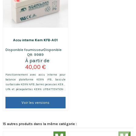
Accu interne Kern KFB-A01
Disponible fournisseur
Disponible
Qtt: 9989
40,00 €
Fonctionnement avec accu interne pour
balance plateforme KERN IFB, bascule
surbaissée KERN NFB, barres peseuses KERN
UFA et pèsepalettes KERN UFBATTENTION :
Accessoire adapté uniquement aux produits
Kern
Voir les versions
15 autres produits dans la même catégorie :