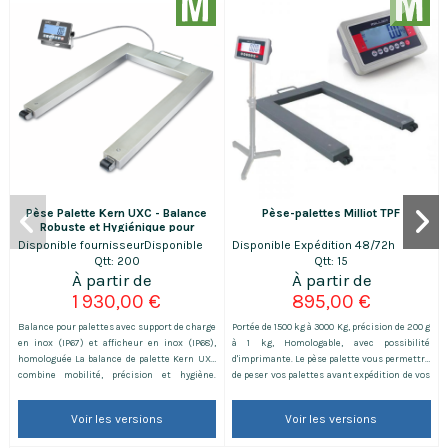
Pèse Palette Kern UXC - Balance
Pèse-palettes Milliot TPF
Robuste et Hygiénique pour
Applications Industrielles
Disponible fournisseur
Disponible
Disponible
Expédition 48/72h
Qtt: 200
Qtt: 15
1 930,00 €
895,00 €
Balance pour palettes avec support de charge
Portée de 1500 kg à 3000 Kg, précision de 200 g
en inox (IP67) et afficheur en inox (IP68),
à 1 kg, Homologable, avec possibilité
homologuée La balance de palette Kern UXC
d'imprimante. Le pèse palette vous permettra
combine mobilité, précision et hygiène.
de peser vos palettes avant expédition de vos
Adaptée aux environnements industriels
marchandises. Il a l'avantage de pouvoir se
exigeants, elle est équipée d’une
déplacer facilement grâce à ses deux roues et
Voir les versions
Voir les versions
connectivité IoT, d’un afficheur inox et d’une
sa poignée. Vous pourrez le ranger dans un
fonction Hold pour des pesées stables.
coin de votre zone logistique avec aisance.