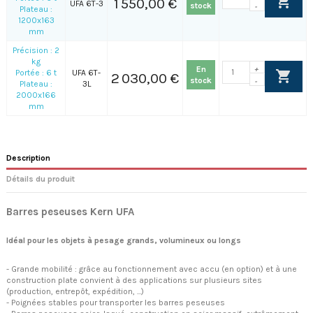
1 550,00 €
UFA 6T-3
stock
-
Plateau :
1200x163
mm
Précision : 2
kg
En
+
Portée : 6 t
UFA 6T-
2 030,00 €
stock
-
Plateau :
3L
2000x166
mm
Description
Détails du produit
Barres peseuses Kern UFA
Idéal pour les objets à pesage grands, volumineux ou longs
- Grande mobilité : grâce au fonctionnement avec accu (en option) et à une
construction plate convient à des applications sur plusieurs sites
(production, entrepôt, expédition, ...)
- Poignées stables pour transporter les barres peseuses