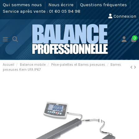
Qui sommes nous
Nous écrire
Questions fréquentes
Service après vente : 01 60 05 94 98
Connexion
0
Accueil
Balance mobile
Pèse-palettes et Barres peseuses
Barres
peseuses Kern UFA IP67