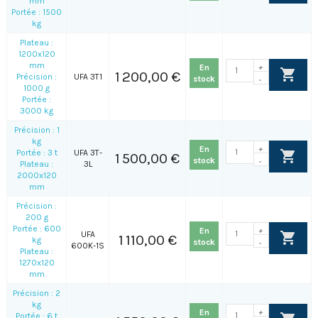
mm
Portée : 1500
kg
Plateau :
1200x120
mm
En
+
1 200,00 €
Précision :
UFA 3T1
stock
-
1000 g
Portée :
3000 kg
Précision : 1
kg
En
+
Portée : 3 t
UFA 3T-
1 500,00 €
stock
-
Plateau :
3L
2000x120
mm
Précision :
200 g
Portée : 600
En
+
UFA
1 110,00 €
kg
stock
-
600K-1S
Plateau :
1270x120
mm
Précision : 2
kg
En
+
Portée : 6 t