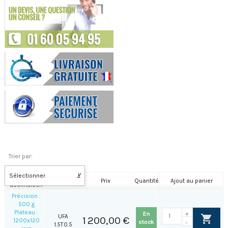
Trier par:
Sélectionner
⊻
Nom de la
Référence
Prix
Quantité
Ajout au panier
déclinaison
Précision :
500 g
Plateau :
En
+
UFA
1 200,00 €
1200x120
stock
-
1.5T0.5