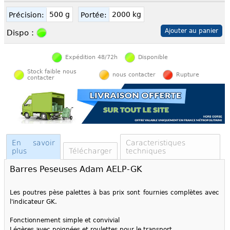
500 g
2000 kg
Précision:
Portée:
Dispo :
Expédition 48/72h
Disponible
Stock faible nous
nous contacter
Rupture
contacter
En savoir
Caracteristiques
plus
Télécharger
techniques
Barres Peseuses Adam AELP-GK
Les poutres pèse palettes à bas prix sont fournies complètes avec
l'indicateur GK.
Fonctionnement simple et convivial
Légères avec poignées et roulettes pour le transport