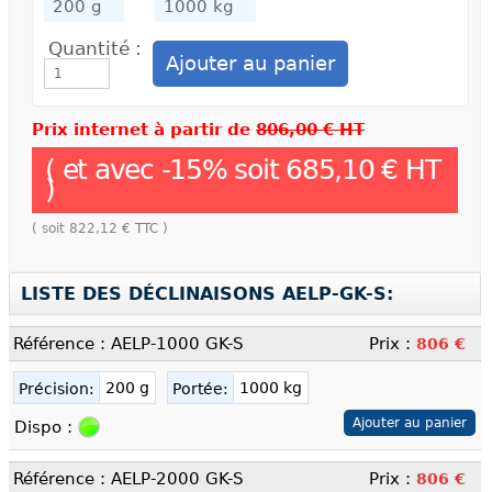
Quantité :
Prix internet à partir de
806,00 € HT
( et avec
-
15
% soit
685,10 €
HT
)
( soit
822,12 €
TTC )
LISTE DES DÉCLINAISONS AELP-GK-S:
Référence : AELP-1000 GK-S
Prix :
806 €
200 g
1000 kg
Précision:
Portée:
Dispo :
Référence : AELP-2000 GK-S
Prix :
806 €