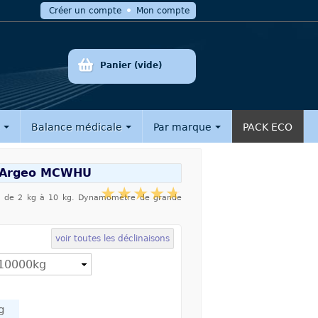
Créer un compte
Mon compte
Panier
(vide)
e
Balance médicale
Par marque
PACK ECO
 Argeo MCWHU
ion de 2 kg à 10 kg. Dynamomètre de grande
voir toutes les déclinaisons