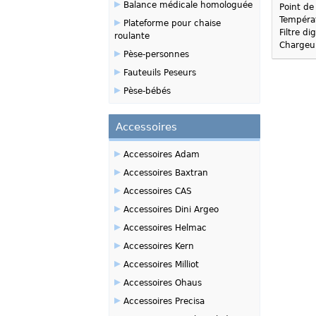
▸
Balance médicale homologuée
Point de
▸
Températ
Plateforme pour chaise
Filtre d
roulante
Chargeur
▸
Pèse-personnes
▸
Fauteuils Peseurs
▸
Pèse-bébés
Accessoires
▸
Accessoires Adam
▸
Accessoires Baxtran
▸
Accessoires CAS
▸
Accessoires Dini Argeo
▸
Accessoires Helmac
▸
Accessoires Kern
▸
Accessoires Milliot
▸
Accessoires Ohaus
▸
Accessoires Precisa