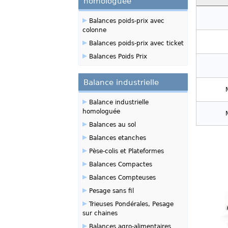
homologuée
▸
Balances poids-prix avec
colonne
▸
Balances poids-prix avec ticket
▸
Balances Poids Prix
Balance industrielle
▸
Balance industrielle
homologuée
▸
Balances au sol
▸
Balances etanches
▸
Pèse-colis et Plateformes
▸
Balances Compactes
▸
Balances Compteuses
▸
Pesage sans fil
▸
Trieuses Pondérales, Pesage
sur chaines
▸
Balances agro-alimentaires