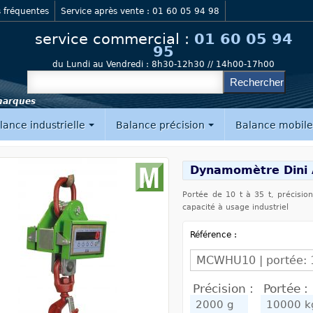
 fréquentes
Service après vente : 01 60 05 94 98
service commercial :
01 60 05 94
95
du Lundi au Vendredi :
8h30-12h30 // 14h00-17h00
 marques
lance industrielle
Balance précision
Balance mobil
Dynamomètre Dini
Portée de 10 t à 35 t, précis
capacité à usage industriel
Référence :
Précision :
Portée :