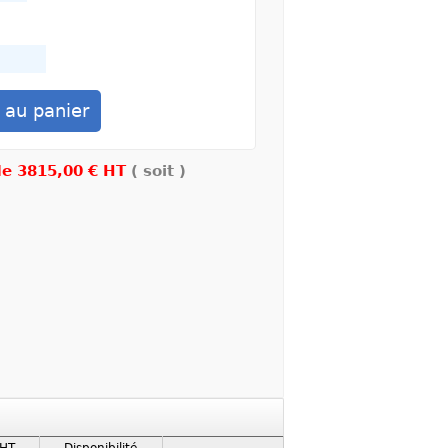
 de
3815,00 € HT
( soit )