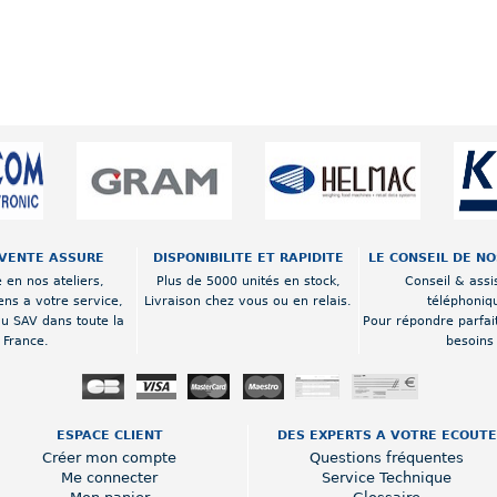
VENTE ASSURE
DISPONIBILITE ET RAPIDITE
LE CONSEIL DE N
 en nos ateliers,
Plus de 5000 unités en stock,
Conseil & assi
ens a votre service,
Livraison chez vous ou en relais.
téléphoniq
au SAV dans toute la
Pour répondre parfai
France.
besoins
ESPACE CLIENT
DES EXPERTS A VOTRE ECOUTE
Créer mon compte
Questions fréquentes
Me connecter
Service Technique