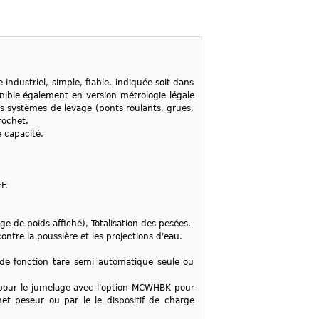
dustriel, simple, fiable, indiquée soit dans
ponible également en version métrologie légale
systèmes de levage (ponts roulants, grues,
rochet.
e capacité.
F.
e de poids affiché), Totalisation des pesées.
ntre la poussière et les projections d'eau.
e fonction tare semi automatique seule ou
s pour le jumelage avec l'option MCWHBK pour
t peseur ou par le le dispositif de charge