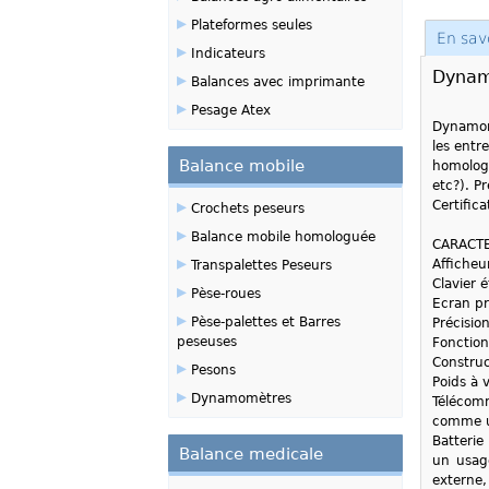
▸
Plateformes seules
En sav
▸
Indicateurs
Dynam
▸
Balances avec imprimante
▸
Pesage Atex
Dynamomè
les entr
Balance mobile
homologu
etc?). P
▸
Certific
Crochets peseurs
▸
Balance mobile homologuée
CARACTE
▸
Afficheu
Transpalettes Peseurs
Clavier 
▸
Pèse-roues
Ecran pro
▸
Pèse-palettes et Barres
Précision
peseuses
Fonction
Construc
▸
Pesons
Poids à 
▸
Dynamomètres
Télécom
comme un
Batterie
Balance medicale
un usage
externe,