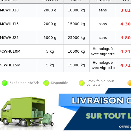
Réference
Précision
Portée
Métrologie
Prix
3 81
MCWHU10
2000 g
10000 kg
sans
4 30
MCWHU15
2000 g
15000 kg
sans
4 80
MCWHU25
5000 g
25000 kg
sans
Homologué
4 21
MCWHU10M
5 kg
10000 kg
avec vignette
Homologué
4 71
MCWHU15M
5 kg
15000 kg
avec vignette
Stock faible nous
Expédition 48/72h
Disponible
contacter