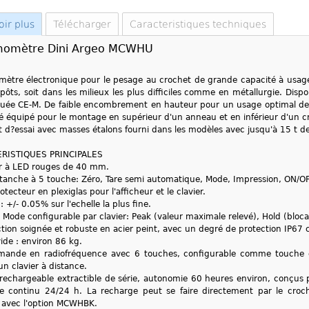
oir plus
Télécharger
Caracteristiques techniques
omètre Dini Argeo MCWHU
tre électronique pour le pesage au crochet de grande capacité à usage in
epôts, soit dans les milieux les plus difficiles comme en métallurgie. Dis
ée CE-M. De faible encombrement en hauteur pour un usage optimal des 
ré équipé pour le montage en supérieur d'un anneau et en inférieur d'un c
at d?essai avec masses étalons fourni dans les modèles avec jusqu'à 15 t d
RISTIQUES PRINCIPALES
r à LED rouges de 40 mm.
étanche à 5 touche: Zéro, Tare semi automatique, Mode, Impression, ON/OF
tecteur en plexiglas pour l'afficheur et le clavier.
: +/- 0.05% sur l'echelle la plus fine.
 Mode configurable par clavier: Peak (valeur maximale relevé), Hold (blocag
tion soignée et robuste en acier peint, avec un degré de protection IP67 co
vide : environ 86 kg.
mande en radiofréquence avec 6 touches, configurable comme touche d
 clavier à distance.
 rechargeable extractible de série, autonomie 60 heures environ, conçu
 continu 24/24 h. La recharge peut se faire directement par le croche
 avec l'option MCWHBK.