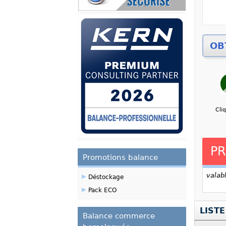
Zoom
Cli
PR
Promotions balance
▸
valab
Déstockage
▸
Pack ECO
LIST
Balance commerce