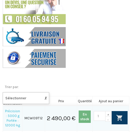
Trier par:
Sélectionner
⊻
Nom de la
Référence
Prix
Quantité
Ajout au panier
déclinaison
Précision
En
+
: 5000 g
2 490,00 €
MCW09T12
stock
-
Portée :
12000 kg