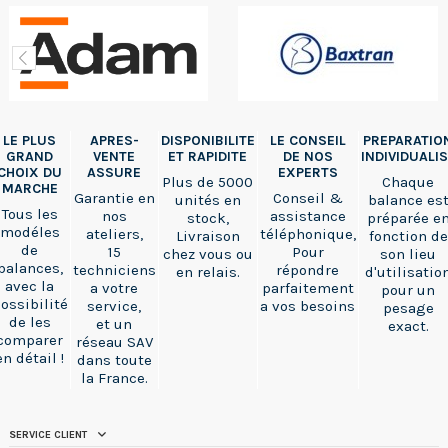
LE PLUS
APRES-
DISPONIBILITE
LE CONSEIL
PREPARATIO
GRAND
VENTE
ET RAPIDITE
DE NOS
INDIVIDUALI
CHOIX DU
ASSURE
EXPERTS
Plus de 5000
Chaque
MARCHE
Garantie en
Conseil &
unités en
balance es
Tous les
nos
assistance
stock,
préparée e
modéles
ateliers,
téléphonique,
Livraison
fonction de
de
15
Pour
chez vous ou
son lieu
balances,
techniciens
répondre
en relais.
d'utilisatio
avec la
a votre
parfaitement
pour un
ossibilité
service,
a vos besoins
pesage
de les
et un
exact.
comparer
réseau SAV
en détail !
dans toute
la France.
SERVICE CLIENT