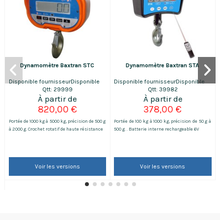
Dynamomètre Baxtran STC
Dynamomètre Baxtran STA
Disponible fournisseur
Disponible
Disponible fournisseur
Disponible
Qtt: 29999
Qtt: 39982
820,00 €
378,00 €
Portée de 1000 kg à 5000 kg, précision de 500 g
Portée de 100 kg à 1000 kg, précision de 50 g à
à 2000 g. Crochet rotatif de haute résistance
500 g. . Batterie interne rechargeable 6V
Voir les versions
Voir les versions