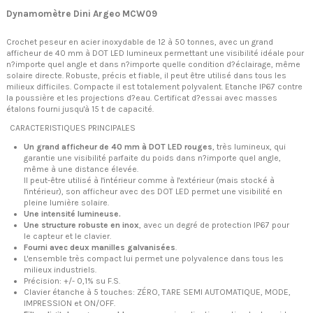
Dynamomètre Dini Argeo MCW09
Crochet peseur en acier inoxydable de 12 à 50 tonnes, avec un grand
afficheur de 40 mm à DOT LED lumineux permettant une visibilité idéale pour
n?importe quel angle et dans n?importe quelle condition d?éclairage, même
solaire directe. Robuste, précis et fiable, il peut être utilisé dans tous les
milieux difficiles. Compacte il est totalement polyvalent. Etanche IP67 contre
la poussière et les projections d?eau. Certificat d?essai avec masses
étalons fourni jusqu'à 15 t de capacité.
CARACTERISTIQUES PRINCIPALES
Un grand afficheur de 40 mm à DOT LED rouges
, très lumineux, qui
garantie une visibilité parfaite du poids dans n?importe quel angle,
même à une distance élevée.
Il peut-être utilisé à l'intérieur comme à l'extérieur (mais stocké à
l'intérieur), son afficheur avec des DOT LED permet une visibilité en
pleine lumière solaire.
Une intensité lumineuse.
Une structure robuste en inox
, avec un degré de protection IP67 pour
le capteur et le clavier.
Fourni avec deux manilles galvanisées
.
L'ensemble très compact lui permet une polyvalence dans tous les
milieux industriels.
Précision: +/- 0,1% su F.S.
Clavier étanche à 5 touches: ZÉRO, TARE SEMI AUTOMATIQUE, MODE,
IMPRESSION et ON/OFF.