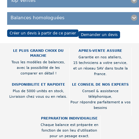
Top Ventes
Balances homologuées
Créer un devis à partir de ce panier
Demander un devis
LE PLUS GRAND CHOIX DU
APRES-VENTE ASSURE
MARCHE
Garantie en nos ateliers,
Tous les modéles de balances,
15 techniciens a votre service,
avec la possibilité de les
et un réseau SAV dans toute la
comparer en détail !
France.
DISPONIBILITE ET RAPIDITE
LE CONSEIL DE NOS EXPERTS
Plus de 5000 unités en stock,
Conseil & assistance
Livraison chez vous ou en relais.
téléphonique,
Pour répondre parfaitement a vos
besoins
PREPARATION INDIVIDUALISE
Chaque balance est préparée en
fonction de son lieu d'utilisation
pour un pesage exact.