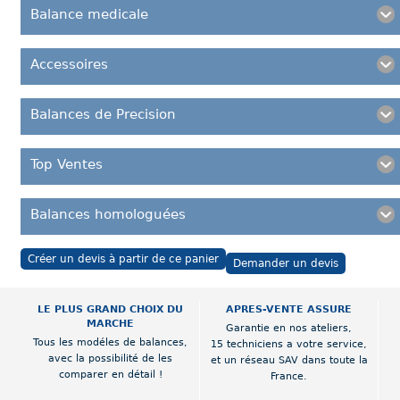
Balance medicale
Accessoires
Balances de Precision
Top Ventes
Balances homologuées
Créer un devis à partir de ce panier
Demander un devis
LE PLUS GRAND CHOIX DU
APRES-VENTE ASSURE
MARCHE
Garantie en nos ateliers,
Tous les modéles de balances,
15 techniciens a votre service,
avec la possibilité de les
et un réseau SAV dans toute la
comparer en détail !
France.