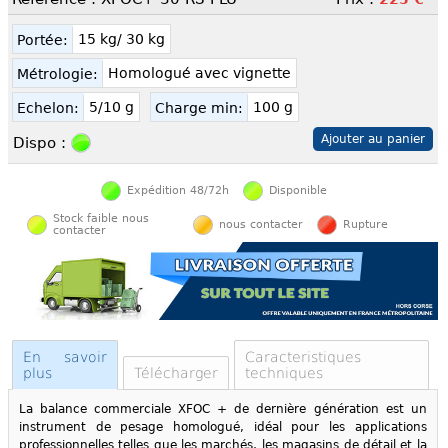
15 kg/ 30 kg
Portée:
Homologué avec vignette
Métrologie:
5/10 g
100 g
Echelon:
Charge min:
Dispo :
Expédition 48/72h
Disponible
Stock faible nous
nous contacter
Rupture
contacter
En savoir
Caracteristiques
plus
Télécharger
techniques
La balance commerciale XFOC + de dernière génération est un
instrument de pesage homologué, idéal pour les applications
professionnelles telles que les marchés, les magasins de détail et la