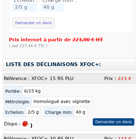
Echelon :
Charge min :
Demander un devis
Prix internet à partir de
223,00 € HT
( soit
227,46 €
TTC )
LISTE DES DÉCLINAISONS XFOC+:
Référence : XFOC+ 15 RS PLU
Prix :
223 €
6/15 kg
Portée:
Homologué avec vignette
Métrologie:
2/5 g
40 g
Echelon:
Charge min:
Demander un devis
Dispo :
}
Référence : XFOC+ 30 RS PLU
Prix :
223 €