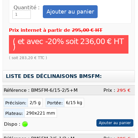
Quantité :
Prix internet à partir de
295,00 € HT
( et avec
-
20
% soit
236,00 €
HT
)
( soit
283,20 €
TTC )
LISTE DES DÉCLINAISONS BMSFM:
Référence : BMSFM-6/15-2/5+M
Prix :
295 €
2/5 g
6/15 kg
Précision:
Portée:
290x221 mm
Plateau:
Dispo :