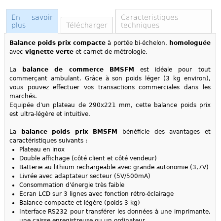
En savoir
Caracteristiques
plus
Télécharger
techniques
Balance poids prix compacte
à portée bi-échelon,
homologuée
avec
vignette
verte
et carnet de métrologie.
La
balance de commerce BMSFM
est idéale pour tout
commerçant ambulant. Grâce à son poids léger (3 kg environ),
vous pouvez effectuer vos transactions commerciales dans les
marchés.
Equipée d'un plateau de 290x221 mm, cette balance poids prix
est ultra-légère et intuitive.
La
balance poids prix BMSFM
bénéficie des avantages et
caractéristiques suivants :
Plateau en inox
Double affichage (côté client et côté vendeur)
Batterie au lithium rechargeable avec grande autonomie (3,7V)
Livrée avec adaptateur secteur (5V/500mA)
Consommation d'énergie très faible
Ecran LCD sur 3 lignes avec fonction rétro-éclairage
Balance compacte et légère (poids 3 kg)
Interface RS232 pour transférer les données à une imprimante,
une caisse enregistreuse ou un ordinateur.