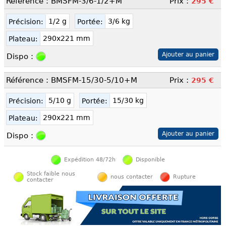
Référence : BMSFM-3/6-1/2+M
Prix :
295 €
1/2 g
3/6 kg
Précision:
Portée:
290x221 mm
Plateau:
Dispo :
Référence : BMSFM-15/30-5/10+M
Prix :
295 €
5/10 g
15/30 kg
Précision:
Portée:
290x221 mm
Plateau:
Dispo :
Expédition 48/72h
Disponible
Stock faible nous
nous contacter
Rupture
contacter