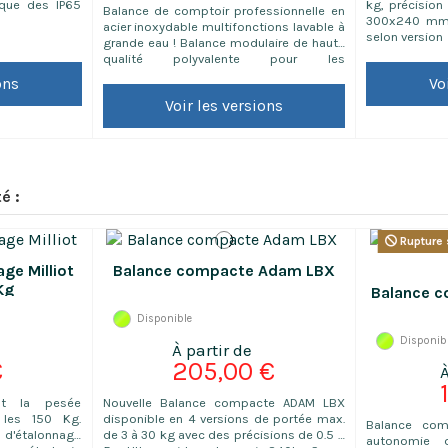
que des IP65
kg, précision
Balance de comptoir professionnelle en
300x240 mm 
acier inoxydable multifonctions lavable à
selon version
grande eau ! Balance modulaire de haute
qualité polyvalente pour les
environnements lessivés à grande eau.
ons
Vo
Voir les versions
é :
Rupture 
age Milliot
Balance compacte Adam LBX
Kg
Balance c
Disponible
Disponib
€
205,00 €
nt la pesée
Nouvelle Balance compacte ADAM LBX
 les 150 Kg.
disponible en 4 versions de portée max.
Balance com
 d'étalonnage
de 3 à 30 kg avec des précisions de 0.5 à
autonomie d