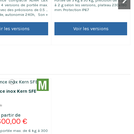
lance compacte ADAM LBX
Portée de 3 kg à 30 kg, précision de 0,2 g
 4 versions de portée max.
à 2 g selon les versions, plateau 230x190
avec des précisions de 0.5 à
mm. Protection IP67
pide, autonomie 240h, Son +
chargeable par USB grâce à
cilement transportable et
ir les versions
Voir les versions
le partout) Norme NSF
e batterie jusqu'à 210h
 de contrôle de pesée
sée...
ce inox Kern SFE
le
600,00 €
 portée max. de 6 kg à 300