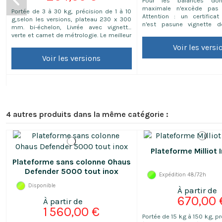
Pour les balances do
maximale n'excède pas
Portée de 3 à 30 kg, précision de 1 à 10
Attention : un certificat
g,selon les versions, plateau 230 x 300
n'est pasune vignette d
mm. bi-échelon, Livrée avec vignette
légale.C'est un document
verte et carnet de métrologie. Le meilleur
contrôleet de l'exactitud
rapport qualité/robustesse/prix du
Voir les versi
notammentpour utilisation
marché pour les balances de commerce.
contrôleinterne ou 
Voir les versions
Nos conseils: - Vous vendez des
qualité. (rallonge le délai de
confiseries, du pains et tout autres
3 jours ouvrés)Note...
produits à partir de 20g jusqu'à 6kg,
optez pour...
4 autres produits dans la même catégorie :
Plateforme Milliot
Plateforme sans colonne Ohaus
Defender 5000 tout inox
Expédition 48/72h
Disponible
670,00 
1 560,00 €
Portée de 15 kg à 150 kg, p