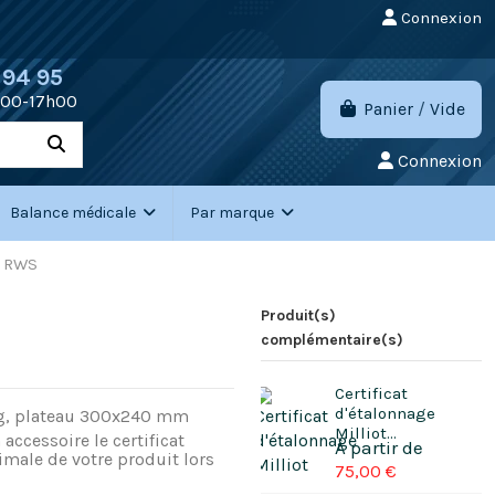
Connexion
 94 95
h00-17h00
Panier
/
Vide
Connexion
Balance médicale
Par marque
t RWS
Produit(s)
complémentaire(s)
Certificat
d'étalonnage
 2 g, plateau 300x240 mm
Milliot...
ccessoire le certificat
imale de votre produit lors
75,00 €