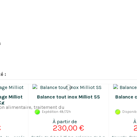
Conversion d'unité de mesure 
Parfaite en milieu humide, en
poisson, boulangerie-patisseri
u
é :
age Milliot
Balance tout inox Milliot SS
Balance 
Kg
Expédition 48/72h
Disponib
€
230,00 €