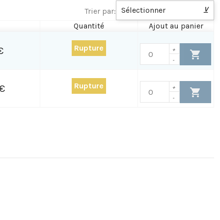
Sélectionner
⊻
Trier par:
Quantité
Ajout au panier
Rupture
€
+
-
Rupture
€
+
-
 des pesées
t, poids net