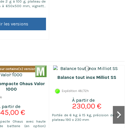
 de 2 g à 100 g, plateau de
à 650x500 mm, vignette
ir les versions
sur certaine(s) version(s)
Balance tout inox Milliot SS
ompacte Ohaus Valor
1000
Expédition 48/72h
le
230,00 €
145,00 €
Portée de 6 kg à 15 kg, précision de 1 g,
plateau 190 x 230 mm
pacte Ohaus avec haute
e batterie (en option)