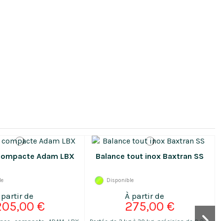
kg, lb.
 zone poussièreuse : préparation alimentaire, traitement du
e...
compacte Adam LBX
Balance tout inox Baxtran SS
le
Disponible
205,00 €
275,00 €