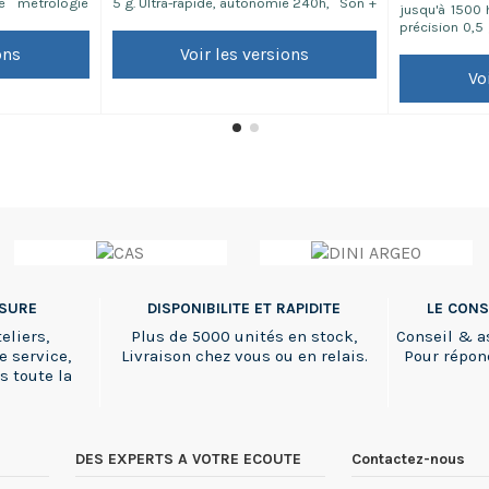
e métrologie
5 g. Ultra-rapide, autonomie 240h, Son +
jusqu'à 1500 
 attestant du
: Batterie rechargeable par USB grâce à
précision 0,5
e du matériel,
son port (facilement transportable et
économique. 
ons
Voir les versions
 en matière de
rechargeable partout) Norme NSF
(inclus) Batte
de process
Autonomie de batterie jusqu'à 210h
Vo
en option
 livraison de 2-
Voyant LED de contrôle de pesée
Contrôle de pesée...
SSURE
DISPONIBILITE ET RAPIDITE
LE CONS
eliers,
Plus de 5000 unités en stock,
Conseil & a
e service,
Livraison chez vous ou en relais.
Pour répon
s toute la
DES EXPERTS A VOTRE ECOUTE
Contactez-nous