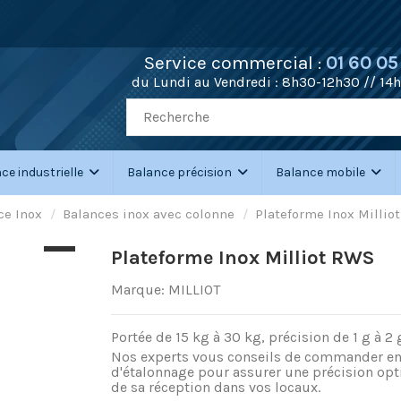
Service commercial :
01 60 05
du Lundi au Vendredi :
8h30-12h30 // 14
ce industrielle
Balance précision
Balance mobile
ce Inox
Balances inox avec colonne
Plateforme Inox Millio
Plateforme Inox Milliot RWS
Marque:
MILLIOT
Portée de 15 kg à 30 kg, précision de 1 g à
Nos experts vous conseils de commander en a
d'étalonnage pour assurer une précision opt
de sa réception dans vos locaux.