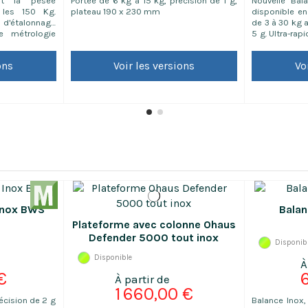
nt la pesée
Portée de 6 kg à 15 kg, précision de 1 g,
Nouvelle Ba
 les 150 Kg.
plateau 190 x 230 mm
disponible en
 d'étalonnage
de 3 à 30 kg 
e métrologie
5 g. Ultra-ra
 attestant du
: Batterie re
e du matériel,
son port (fa
ons
Voir les versions
Vo
 en matière de
rechargeab
de process
Autonomie d
 livraison de 2-
Voyant LED
Contrôle de pe
 Inox BWS
Balan
Plateforme avec colonne Ohaus
Defender 5000 tout inox
Disponib
Disponible
€
1 660,00 €
récision de 2 g
Balance Inox,