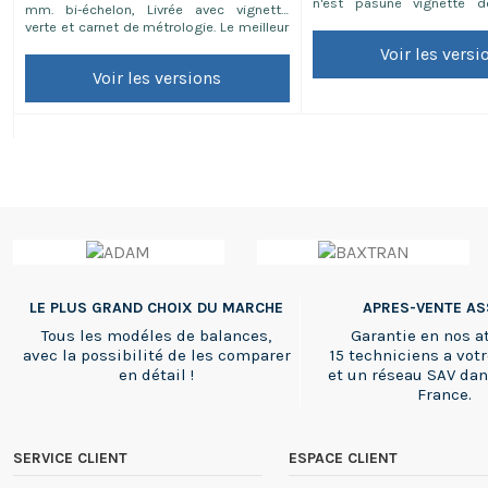
n'est pasune vignette d
mm. bi-échelon, Livrée avec vignette
légale.C'est un document
verte et carnet de métrologie. Le meilleur
contrôleet de l'exactitud
rapport qualité/robustesse/prix du
Voir les versi
notammentpour utilisation
marché pour les balances de commerce.
contrôleinterne ou 
Voir les versions
Nos conseils: - Vous vendez des
qualité. (rallonge le délai de
confiseries, du pains et tout autres
3 jours ouvrés)Note...
produits à partir de 20g jusqu'à 6kg,
optez pour...
LE PLUS GRAND CHOIX DU MARCHE
APRES-VENTE A
Tous les modéles de balances,
Garantie en nos at
avec la possibilité de les comparer
15 techniciens a votr
en détail !
et un réseau SAV dan
France.
SERVICE CLIENT
ESPACE CLIENT