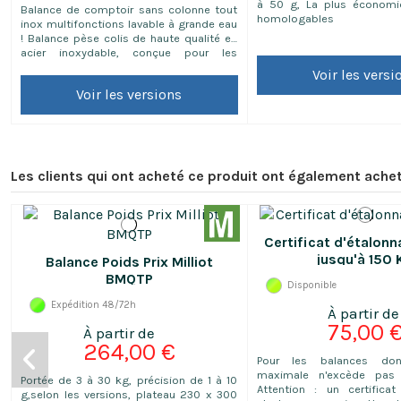
à 50 g, La plus économi
Balance de comptoir sans colonne tout
homologables
inox multifonctions lavable à grande eau
! Balance pèse colis de haute qualité en
acier inoxydable, conçue pour les
applications industrielles.
Voir les versi
Voir les versions
Les clients qui ont acheté ce produit ont également achet
Certificat d'étalonn
jusqu'à 150 
Balance Poids Prix Milliot
BMQTP
Disponible
Expédition 48/72h
75,00 
264,00 €
Pour les balances do
maximale n'excède pas
Portée de 3 à 30 kg, précision de 1 à 10
Attention : un certificat
g,selon les versions, plateau 230 x 300