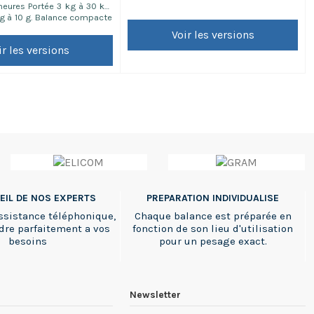
heures Portée 3 kg à 30 kg,
 g à 10 g. Balance compacte
Fonctionnement sur piles
Voir les versions
rie et secteur d'alimentation
ir les versions
EIL DE NOS EXPERTS
PREPARATION INDIVIDUALISE
ssistance téléphonique,
Chaque balance est préparée en
dre parfaitement a vos
fonction de son lieu d'utilisation
besoins
pour un pesage exact.
Newsletter