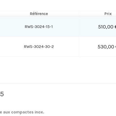
Référence
Prix
510,00 
RWS-3024-15-1
530,00 
RWS-3024-30-2
65
Possibilité de faire un cumul
Mémorisation de tare
ale aux compactes inox.
Touche d'indication poids bru