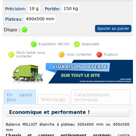
10 g
150 kg
Précision:
Portée:
400x500 mm
Plateau:
Dispo :
Expédition 48/72h
Disponible
Stock faible nous
nous contacter
Rupture
contacter
En savoir
Caracteristiques
plus
Télécharger
techniques
Economique et performante !
Balance MILLIOT étanche à plateau 300x400 mm ou 400x500
mm
Chassis et capteur entièrement protégé
s contre