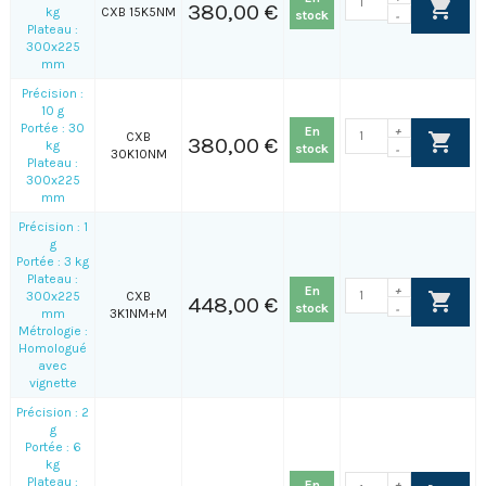
380,00 €
kg
CXB 15K5NM
stock
-
Plateau :
300x225
mm
Précision :
10 g
Portée : 30
En
+
CXB
380,00 €
kg
stock
-
30K10NM
Plateau :
300x225
mm
Précision : 1
g
Portée : 3 kg
Plateau :
En
+
300x225
CXB
448,00 €
stock
-
mm
3K1NM+M
Métrologie :
Homologué
avec
vignette
Précision : 2
g
Portée : 6
kg
Plateau :
En
+