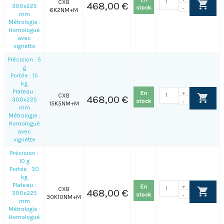
CXB
468,00 €
300x225
stock
-
6K2NM+M
mm
Métrologie :
Homologué
avec
vignette
Précision : 5
g
Portée : 15
kg
Plateau :
En
+
CXB
468,00 €
300x225
stock
-
15K5NM+M
mm
Métrologie :
Homologué
avec
vignette
Précision :
10 g
Portée : 30
kg
Plateau :
En
+
CXB
468,00 €
300x225
stock
-
30K10NM+M
mm
Métrologie :
Homologué