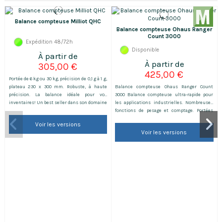
Balance compteuse Milliot QHC
Balance compteuse Ohaus Ranger
Count 3000
Expédition 48/72h
Disponible
305,00 €
425,00 €
Portée de 6 kg ou 30 kg, précision de 0,1 g à 1 g,
plateau 230 x 300 mm. Robuste, à haute
Balance compteuse Ohaus Ranger Count
précision. La balance idéale pour vos
3000 Balance compteuse ultra-rapide pour
inventaires! Un best seller dans son domaine
les applications industrielles. Nombreuses
grâce à sa robustesse depuis des années. Ne
fonctions de pesage et comptage. Portées
peut pas être utilisée pour faire du
maximales de 1.5 à 30 kg. Existe en version
Voir les versions
commerce. Néanmoins, nos experts vous
homologuée.
Voir les versions
conseils de commander en accessoire le
certificat d'étalonnage...