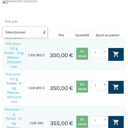
Trier par:
Sélectionner
⊻
Nom de la
Référence
Prix
Quantité
Ajout au panier
déclinaison
Précision :
0,2 g
En
+
Portée : 3 kg
350,00 €
CXB 3K0.2
stock
-
Plateau :
300x225
mm
Précision :
0,5 g
Portée : 6
En
+
350,00 €
kg
CXB 6K0.5
stock
-
Plateau :
300x225
mm
Précision : 1
g
Portée : 15
En
+
355,00 €
kg
CXB 15K1
stock
-
Plateau :