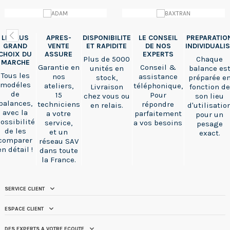
LE PLUS
APRES-
DISPONIBILITE
LE CONSEIL
PREPARATIO
GRAND
VENTE
ET RAPIDITE
DE NOS
INDIVIDUALI
CHOIX DU
ASSURE
EXPERTS
Plus de 5000
Chaque
MARCHE
Garantie en
Conseil &
unités en
balance es
Tous les
nos
assistance
stock,
préparée e
modéles
ateliers,
téléphonique,
Livraison
fonction de
de
15
Pour
chez vous ou
son lieu
balances,
techniciens
répondre
en relais.
d'utilisatio
avec la
a votre
parfaitement
pour un
ossibilité
service,
a vos besoins
pesage
de les
et un
exact.
comparer
réseau SAV
en détail !
dans toute
la France.
SERVICE CLIENT
ESPACE CLIENT
DES EXPERTS A VOTRE ECOUTE