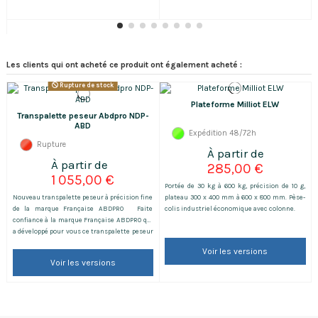
Les clients qui ont acheté ce produit ont également acheté :
Rupture de stock
Plateforme Milliot ELW
Transpalette peseur Abdpro NDP-
ABD
Expédition 48/72h
Rupture
285,00 €
1 055,00 €
Portée de 30 kg à 600 kg, précision de 10 g,
Nouveau transpalette peseur à précision fine
plateau 300 x 400 mm à 600 x 800 mm. Pèse-
de la marque Française ABDPRO Faite
colis industriel économique avec colonne.
confiance à la marque Française ABDPRO qui
a développé pour vous ce transpalette peseur
robuste à un prix accessible! Il fait partie de
Voir les versions
notre best-seller et deviendra vite un
Voir les versions
incontournable dans votre société. Ce
transpalette robuste à un prix accessible
vous permettra de...