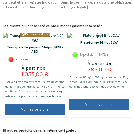
qui peut être enregistré|Indication: Dans le commerce, il existe une obligation
administrative d'homologation en métrologie légale|
Les clients qui ont acheté ce produit ont également acheté :
Rupture de stock
Plateforme Milliot ELW
Transpalette peseur Abdpro NDP-
ABD
Expédition 48/72h
Rupture
285,00 €
1 055,00 €
Portée de 30 kg à 600 kg, précision de 10 g,
Nouveau transpalette peseur à précision fine
plateau 300 x 400 mm à 600 x 800 mm. Pèse-
de la marque Française ABDPRO Faite
colis industriel économique avec colonne.
confiance à la marque Française ABDPRO qui
a développé pour vous ce transpalette peseur
robuste à un prix accessible! Il fait partie de
Voir les versions
notre best-seller et deviendra vite un
Voir les versions
incontournable dans votre société. Ce
transpalette robuste à un prix accessible
vous permettra de...
16 autres produits dans la même catégorie :