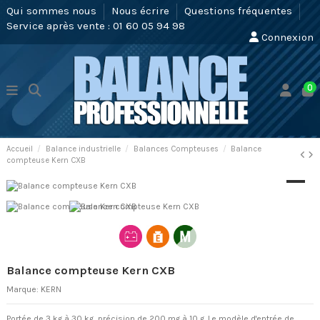
Qui sommes nous
Nous écrire
Questions fréquentes
Service après vente : 01 60 05 94 98
Connexion
0
Accueil
Balance industrielle
Balances Compteuses
Balance
compteuse Kern CXB
Balance compteuse Kern CXB
Marque:
KERN
Portée de 3 kg à 30 kg, précision de 200 mg à 10 g. Le modèle d'entrée de