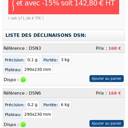
( et avec
-
15
% soit
142,80 €
HT
)
( soit
171,36 €
TTC )
LISTE DES DÉCLINAISONS DSN:
Référence : DSN3
Prix :
168 €
0,1 g
3 kg
Précision:
Portée:
290x230 mm
Plateau:
Dispo :
Référence : DSN6
Prix :
168 €
0,2 g
6 kg
Précision:
Portée:
290x230 mm
Plateau:
Dispo :