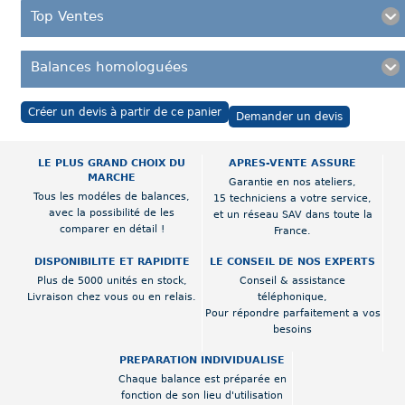
Top Ventes
Balances homologuées
Créer un devis à partir de ce panier
Demander un devis
LE PLUS GRAND CHOIX DU
APRES-VENTE ASSURE
MARCHE
Garantie en nos ateliers,
Tous les modéles de balances,
15 techniciens a votre service,
avec la possibilité de les
et un réseau SAV dans toute la
comparer en détail !
France.
DISPONIBILITE ET RAPIDITE
LE CONSEIL DE NOS EXPERTS
Plus de 5000 unités en stock,
Conseil & assistance
Livraison chez vous ou en relais.
téléphonique,
Pour répondre parfaitement a vos
besoins
PREPARATION INDIVIDUALISE
Chaque balance est préparée en
fonction de son lieu d'utilisation