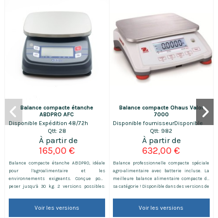
Balance compacte étanche
Balance compacte Ohaus Valor
ABDPRO AFC
7000
Disponible
Expédition 48/72h
Disponible fournisseur
Disponible
Qtt: 28
Qtt: 982
165,00 €
632,00 €
Balance compacte étanche ABDPRO, idéale
Balance professionnelle compacte spéciale
pour l’agroalimentaire et les
agro-alimentaire avec batterie incluse. La
environnements exigeants. Conçue pour
meilleure balance alimentaire compacte de
peser jusqu’à 30 kg. 2 versions possibles:
sa catégorie ! Disponible dans des versions de
portée 15 kg avec précion de 1g portée 30 kg
portée maximale de 1.5 à 30 kg. Disponible en
avec précision de 2g Plateau inox 190x230
version homologuée avec vignette
Voir les versions
Voir les versions
mm et protection IP68 garantissant
métrologique.
robustesse et hygiène. Fonctionnement avec