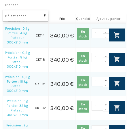
Trier par:
Sélectionner
⊻
Nom de la
Référence
Prix
Quantité
Ajout au panier
déclinaison
Précision : 0,1 g
En
+
Portée : 4 kg
340,00 €
CKT 4
stock
-
Plateau :
300x210 mm
Précision : 0,2 g
En
+
Portée : 8 kg
340,00 €
CKT 8
stock
-
Plateau :
300x210 mm
Précision : 0,5 g
En
+
Portée : 16 kg
340,00 €
CKT 16
stock
-
Plateau :
300x210 mm
Précision : 1 g
En
+
Portée : 32 kg
340,00 €
CKT 32
stock
-
Plateau :
300x210 mm
Précision : 2 g
En
+