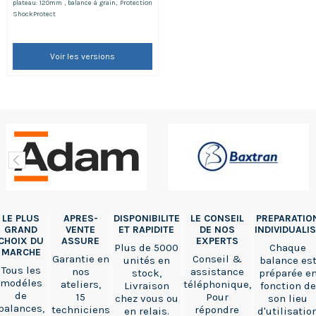
plateau: 120mm , balance à grain, Protection
ShockProtect
Voir les versions
LE PLUS
APRES-
DISPONIBILITE
LE CONSEIL
PREPARATIO
GRAND
VENTE
ET RAPIDITE
DE NOS
INDIVIDUALI
CHOIX DU
ASSURE
EXPERTS
Plus de 5000
Chaque
MARCHE
Garantie en
Conseil &
unités en
balance es
Tous les
nos
assistance
stock,
préparée e
modéles
ateliers,
téléphonique,
Livraison
fonction de
de
15
Pour
chez vous ou
son lieu
balances,
techniciens
répondre
en relais.
d'utilisatio