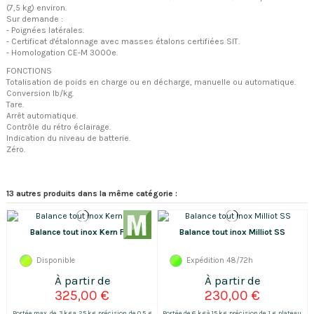
(7,5 kg) environ.
Sur demande :
- Poignées latérales.
- Certificat d'étalonnage avec masses étalons certifiées SIT.
- Homologation CE-M 3000e.
FONCTIONS
Totalisation de poids en charge ou en décharge, manuelle ou automatique.
Conversion lb/kg.
Tare.
Arrêt automatique.
Contrôle du rétro éclairage.
Indication du niveau de batterie.
Zéro.
13 autres produits dans la même catégorie :
Balance tout inox Kern FFN
Balance tout inox Milliot SS
Disponible
Expédition 48/72h
325,00 €
230,00 €
Portée max. de 3 kg a 25 kg, précision de 0,5 g
Portée de 6 kg à 15 kg, précision de 1 g, plateau