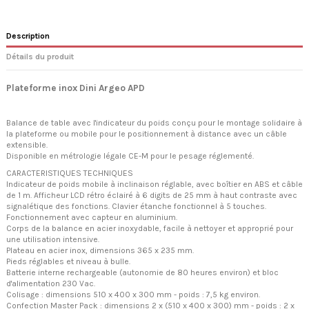
Description
Détails du produit
Plateforme inox Dini Argeo APD
Balance de table avec l'indicateur du poids conçu pour le montage solidaire à
la plateforme ou mobile pour le positionnement à distance avec un câble
extensible.
Disponible en métrologie légale CE-M pour le pesage réglementé.
CARACTERISTIQUES TECHNIQUES
Indicateur de poids mobile à inclinaison réglable, avec boîtier en ABS et câble
de 1 m. Afficheur LCD rétro éclairé à 6 digits de 25 mm à haut contraste avec
signalétique des fonctions. Clavier étanche fonctionnel à 5 touches.
Fonctionnement avec capteur en aluminium.
Corps de la balance en acier inoxydable, facile à nettoyer et approprié pour
une utilisation intensive.
Plateau en acier inox, dimensions 365 x 235 mm.
Pieds réglables et niveau à bulle.
Batterie interne rechargeable (autonomie de 80 heures environ) et bloc
d'alimentation 230 Vac.
Colisage : dimensions 510 x 400 x 300 mm - poids : 7,5 kg environ.
Confection Master Pack : dimensions 2 x (510 x 400 x 300) mm - poids : 2 x