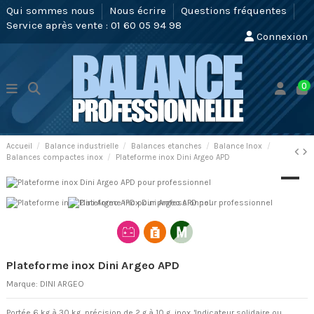
Qui sommes nous
Nous écrire
Questions fréquentes
Service après vente : 01 60 05 94 98
Connexion
0
Accueil
Balance industrielle
Balances etanches
Balance Inox
Balances compactes inox
Plateforme inox Dini Argeo APD
Plateforme inox Dini Argeo APD
Marque:
DINI ARGEO
Portée 6 kg à 30 kg, précision de 2 g à 10 g, inox. 'Indicateur solidaire ou