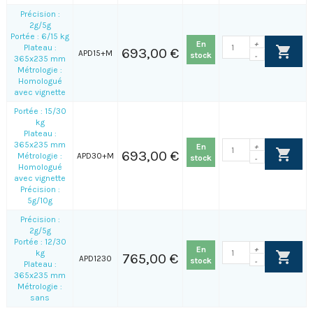
Précision :
2g/5g
Portée : 6/15 kg
En
+
Plateau :
693,00 €
APD15+M
stock
-
365x235 mm
Métrologie :
Homologué
avec vignette
Portée : 15/30
kg
Plateau :
365x235 mm
En
+
693,00 €
Métrologie :
APD30+M
stock
-
Homologué
avec vignette
Précision :
5g/10g
Précision :
2g/5g
Portée : 12/30
En
+
kg
765,00 €
APD1230
stock
-
Plateau :
365x235 mm
Métrologie :
sans