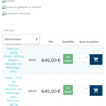
Trier par:
Sélectionner
⊻
Nom de la
Référence
Prix
Quantité
Ajout au panier
déclinaison
Précision :
2g/5g
Portée : 6/15 kg
En
+
645,00 €
Plateau :
APD15
stock
-
365x235 mm
Métrologie :
sans
Portée : 15/30
kg
Plateau :
En
+
365x235 mm
645,00 €
APD30
stock
-
Métrologie :
sans
Précision :
5g/10g