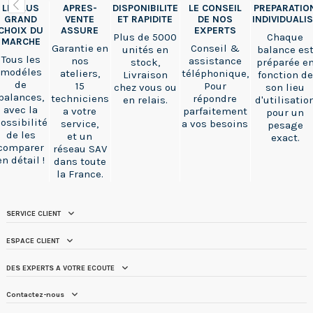
LE PLUS
APRES-
DISPONIBILITE
LE CONSEIL
PREPARATIO
GRAND
VENTE
ET RAPIDITE
DE NOS
INDIVIDUALI
CHOIX DU
ASSURE
EXPERTS
Plus de 5000
Chaque
MARCHE
Garantie en
Conseil &
unités en
balance es
Tous les
nos
assistance
stock,
préparée e
modéles
ateliers,
téléphonique,
Livraison
fonction de
de
15
Pour
chez vous ou
son lieu
balances,
techniciens
répondre
en relais.
d'utilisatio
avec la
a votre
parfaitement
pour un
ossibilité
service,
a vos besoins
pesage
de les
et un
exact.
comparer
réseau SAV
en détail !
dans toute
la France.
SERVICE CLIENT
ESPACE CLIENT
DES EXPERTS A VOTRE ECOUTE
Contactez-nous