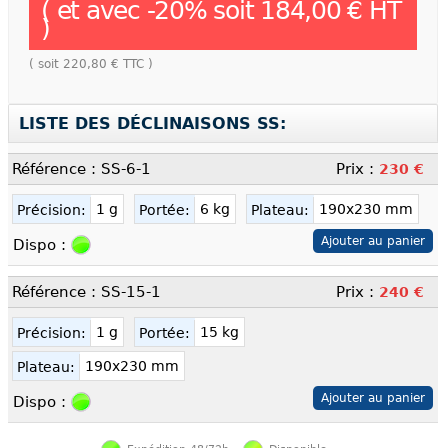
( et avec
-
20
% soit
184,00 €
HT
)
( soit
220,80 €
TTC )
LISTE DES DÉCLINAISONS SS:
Référence : SS-6-1
Prix :
230 €
1 g
6 kg
190x230 mm
Précision:
Portée:
Plateau:
Dispo :
Référence : SS-15-1
Prix :
240 €
1 g
15 kg
Précision:
Portée:
190x230 mm
Plateau:
Dispo :