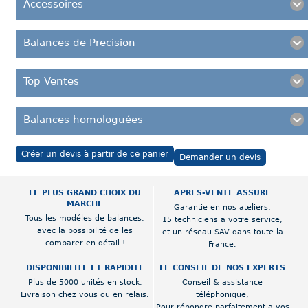
Accessoires
Balances de Precision
Top Ventes
Balances homologuées
Créer un devis à partir de ce panier
Demander un devis
LE PLUS GRAND CHOIX DU
APRES-VENTE ASSURE
MARCHE
Garantie en nos ateliers,
Tous les modéles de balances,
15 techniciens a votre service,
avec la possibilité de les
et un réseau SAV dans toute la
comparer en détail !
France.
DISPONIBILITE ET RAPIDITE
LE CONSEIL DE NOS EXPERTS
Plus de 5000 unités en stock,
Conseil & assistance
Livraison chez vous ou en relais.
téléphonique,
Pour répondre parfaitement a vos