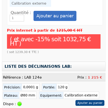
Quantité :
Prix internet à partir de
1215,00 € HT
( et avec
-
15
% soit
1032,75 €
HT )
( soit
1239,30 €
TTC )
LISTE DES DÉCLINAISONS LAB:
Référence : LAB 124e
Prix :
1 215 €
0,0001 g
120 g
Précision:
Portée:
Ø80 mm
Calibration externe
Plateau:
Equipement:
Dispo :