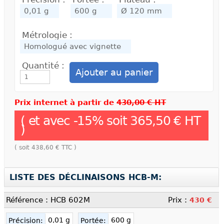
Métrologie :
Quantité :
Prix internet à partir de
430,00 € HT
( et avec
-
15
% soit
365,50 €
HT
)
( soit
438,60 €
TTC )
LISTE DES DÉCLINAISONS HCB-M:
Référence : HCB 602M
Prix :
430 €
0,01 g
600 g
Précision:
Portée: