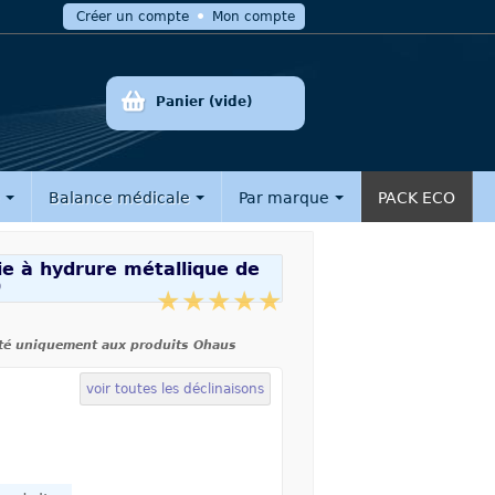
Créer un compte
Mon compte
Panier
(vide)
e
Balance médicale
Par marque
PACK ECO
ie à hydrure métallique de
0
té uniquement aux produits Ohaus
voir toutes les déclinaisons