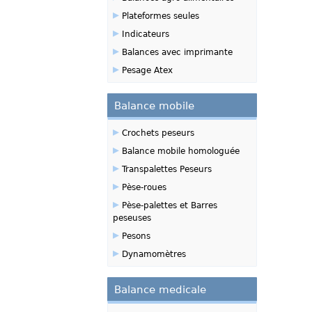
▸
Plateformes seules
▸
Indicateurs
▸
Balances avec imprimante
▸
Pesage Atex
Balance mobile
▸
Crochets peseurs
▸
Balance mobile homologuée
▸
Transpalettes Peseurs
▸
Pèse-roues
▸
Pèse-palettes et Barres
peseuses
▸
Pesons
▸
Dynamomètres
Balance medicale