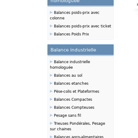
homologuée
▸
Balances poids-prix avec
colonne
▸
Balances poids-prix avec ticket
▸
Balances Poids Prix
Balance industrielle
▸
Balance industrielle
homologuée
▸
Balances au sol
▸
Balances etanches
▸
Pèse-colis et Plateformes
▸
Balances Compactes
▸
Balances Compteuses
▸
Pesage sans fil
▸
Trieuses Pondérales, Pesage
sur chaines
▸
Balances agro-alimentaires