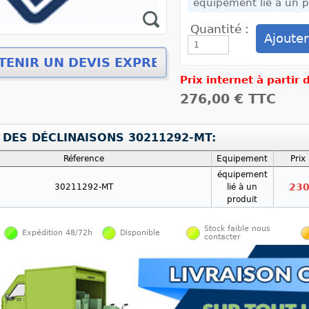
Quantité :
Prix internet à partir
276,00 €
TTC
 DES DÉCLINAISONS 30211292-MT:
Réference
Equipement
Prix
équipement
230
30211292-MT
lié à un
produit
Stock faible nous
Expédition 48/72h
Disponible
contacter