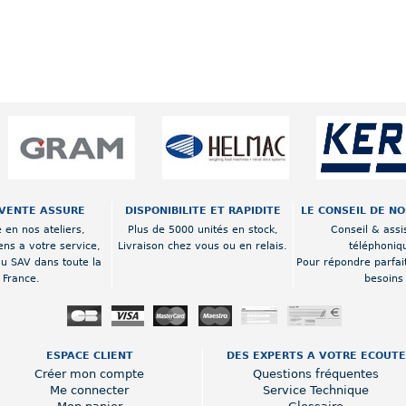
VENTE ASSURE
DISPONIBILITE ET RAPIDITE
LE CONSEIL DE N
 en nos ateliers,
Plus de 5000 unités en stock,
Conseil & assi
ens a votre service,
Livraison chez vous ou en relais.
téléphoniq
au SAV dans toute la
Pour répondre parfai
France.
besoins
ESPACE CLIENT
DES EXPERTS A VOTRE ECOUTE
Créer mon compte
Questions fréquentes
Me connecter
Service Technique