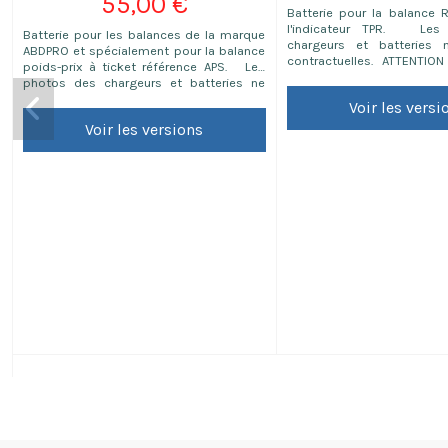
55,00 €
Batterie pour la balance 
l'indicateur TPR. Les
Batterie pour les balances de la marque
chargeurs et batteries
ABDPRO et spécialement pour la balance
contractuelles. ATTENTION
poids-prix à ticket référence APS. Les
adapté uniquement aux prod
photos des chargeurs et batteries ne
sont pas contractuelles.
Voir les versi
Voir les versions