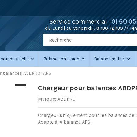
Service commercial :
01 60 05
du Lundi au Vendredi :
8h30-12h30 // 14
ce industrielle
Balance précision
Balance mobile
r balances ABDPRO- APS
Chargeur pour balances ABDP
Marque:
ABDPRO
Chargeur uniquement pour les balances de 
Adapté à la balance APS.