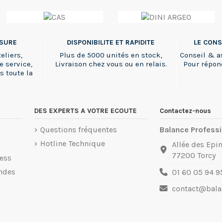
SSURE
DISPONIBILITE ET RAPIDITE
LE CONS
eliers,
Plus de 5000 unités en stock,
Conseil & a
e service,
Livraison chez vous ou en relais.
Pour répon
s toute la
DES EXPERTS A VOTRE ECOUTE
Contactez-nous
Questions fréquentes
Balance Professi
Hotline Technique
Allée des Epin
77200 Torcy
ess
ndes
01 60 05 94 9
contact@balan