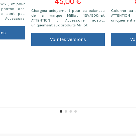
45,00 €
RWS ; et pour
 photos des
Chargeur uniquement pour les balances
Colonne au s
 ne sont pas
de la marque Milliot, 12V/500mA.
ATTENTION
 : Accessoire
ATTENTION : Accessoire adapté
uniquement au
uits Milliot
uniquement aux produits Milliot
ons
Voir les versions
Vo