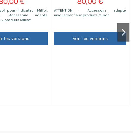
80,00 €
80,00 €
ol pour indicateur Milliot
ATTENTION : Accessoire adapté
 : Accessoire adapté
uniquement aux produits Milliot
x produits Milliot
ir les versions
Voir les versions