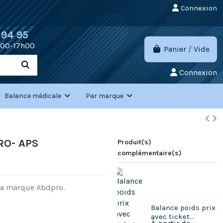
Connexion
 94 95
h00-17h00
Panier
/
Vide
Connexion
Balance médicale
Par marque
RO- APS
Produit(s)
complémentaire(s)
la marque Abdpro.
Balance poids prix
avec ticket...