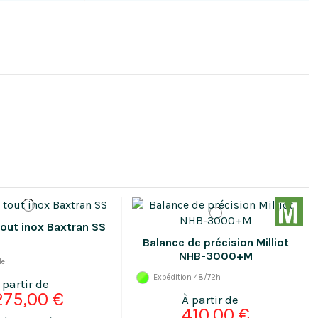
tout inox Baxtran SS
Balance de précision Milliot
NHB-3000+M
le
Expédition 48/72h
275,00 €
410,00 €