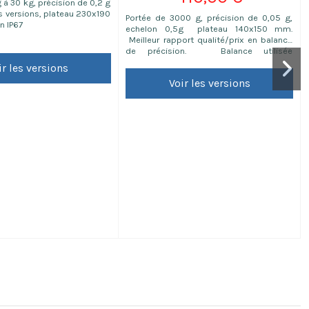
 à 30 kg, précision de 0,2 g
es versions, plateau 230x190
Portée de 3000 g, précision de 0,05 g,
on IP67
echelon 0,5g plateau 140x150 mm.
Meilleur rapport qualité/prix en balance
de précision. Balance utilisée
principalement pour le pré-emballage de
ir les versions
vos produits pesant un minimum de 50g
Voir les versions
jusqu'à 3kg. Vendue avec sa vignette
(validité 1 an) et son carnet de
métrologie. Un certificat d'étalonnage
pourra vous être...