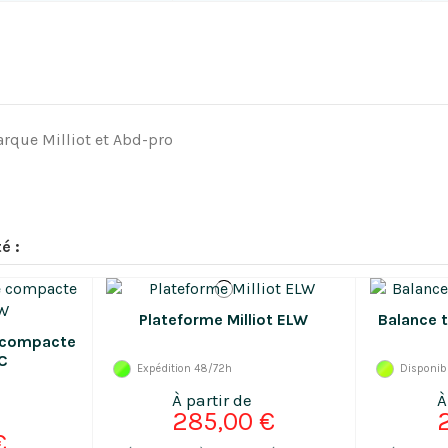
arque Milliot et Abd-pro
é :
Plateforme Milliot ELW
Balance 
 compacte
C
Expédition 48/72h
Disponib
285,00 €
€