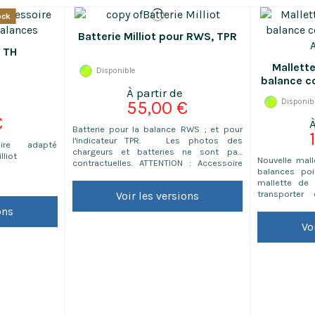
ock
Batterie Milliot pour RWS, TPR
r TH
Mallett
Disponible
balance c
A
55,00 €
Disponib
€
Batterie pour la balance RWS ; et pour
l'indicateur TPR. Les photos des
ire adapté
chargeurs et batteries ne sont pas
liot
Nouvelle mall
contractuelles. ATTENTION : Accessoire
balances poi
adapté uniquement aux produits Milliot
mallette de 
transporter
Voir les versions
balance. Equ
ons
de 25 mm, ce
Vo
est adaptée 
poids prix av
CT100 de CAS