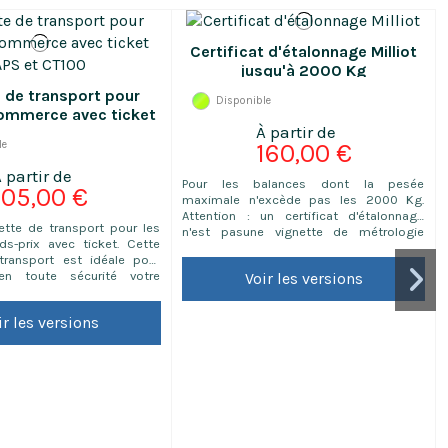
Certificat d'étalonnage Milliot
jusqu'à 2000 Kg
e de transport pour
Disponible
ommerce avec ticket
PS et CT100
le
160,00 €
Pour les balances dont la pesée
105,00 €
maximale n'excède pas les 2000 Kg.
Attention : un certificat d'étalonnage
ette de transport pour les
n'est pasune vignette de métrologie
ds-prix avec ticket. Cette
légale.C'est un document attestant du
transport est idéale pour
contrôleet de l'exactitude du matériel,
 en toute sécurité votre
Voir les versions
notammentpour utilisation en matière de
ipée d'une mousse alvéolée
contrôleinterne ou de process
tte mallette de transport
qualité. (rallonge le délai de livraison de 2-
ir les versions
uniquement à les balances
3 jours ouvrés)Note...
ec ticket APS de ABDPRO et
.