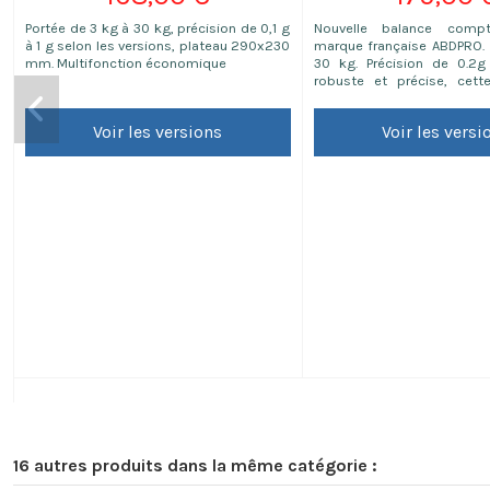
Portée de 3 kg à 30 kg, précision de 0,1 g
Nouvelle balance comp
à 1 g selon les versions, plateau 290x230
marque française ABDPRO. 
mm. Multifonction économique
30 kg. Précision de 0.2
robuste et précise, cet
comptage est parfaite p
d'inventaire !
Voir les versions
Voir les versi
16 autres produits dans la même catégorie :