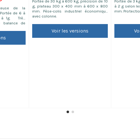
Portée de 30 kg à 600 kg, précision de 10
Portée de 3 kg
g, plateau 300 x 400 mm à 600 x 800
à 2 g selon l
teuse de la
mm. Pèse-colis industriel économique
mm. Protecti
Portée de 6 à
avec colonne.
g à 1g. Très
te balance de
our tout type
Voir les versions
Vo
ons