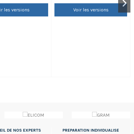
t pour le pré-emballage de
métrologie légale, destinée
 pesant un minimum de 50g
majoritairement à des fonctions
ir les versions
Voir les versions
 Vendue avec sa vignette
commerciales. Idéale pour le pré-
1 an) et son carnet de
emballage... La balance vous sera livrée
Un certificat d'étalonnage
avec sa vignette d'une validité d'un an et
e...
son carnet de métrologie.
EIL DE NOS EXPERTS
PREPARATION INDIVIDUALISE