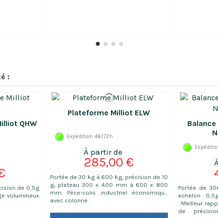
é :
Plateforme Milliot ELW
illiot QHW
Balance 
N
Expédition 48/72h
Expéditi
285,00 €
€
Portée de 30 kg à 600 kg, précision de 10
g, plateau 300 x 400 mm à 600 x 800
cision de 0,5g
Portée de 30
mm. Pèse-colis industriel économique
age volumineux
echelon 0,
avec colonne.
Meilleur rapp
de précisi