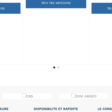
principalemen
Voir les versions
vos produits
ons
Vo
jusqu'à 3kg.
(validité 
métrologie. 
pourra vous êtr
SSURE
DISPONIBILITE ET RAPIDITE
LE CONS