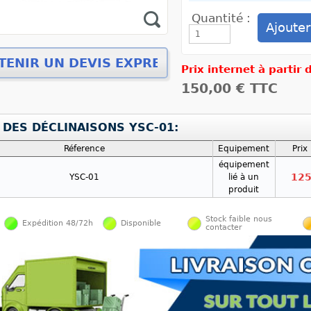
Quantité :
Prix internet à partir
150,00 €
TTC
 DES DÉCLINAISONS YSC-01:
Réference
Equipement
Prix
équipement
125
YSC-01
lié à un
produit
Stock faible nous
Expédition 48/72h
Disponible
contacter