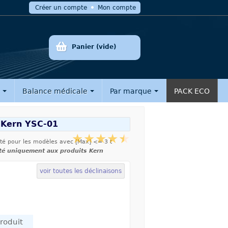
Créer un compte
Mon compte
Panier
(vide)
e
Balance médicale
Par marque
PACK ECO
é Kern YSC-01
ité pour les modèles avec [Max] <= 3 t
té uniquement aux produits Kern
voir toutes les déclinaisons