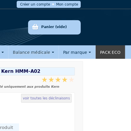
Créer un compte
Mon compte
Panier
(vide)
e
Balance médicale
Par marque
PACK ECO
n Kern HMM-A02
té uniquement aux produits Kern
voir toutes les déclinaisons