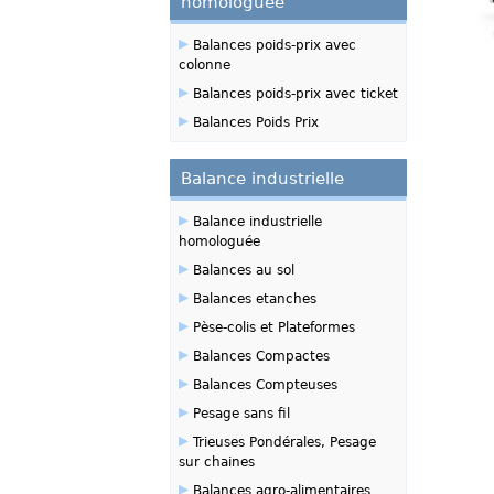
homologuée
▸
Balances poids-prix avec
colonne
▸
Balances poids-prix avec ticket
▸
Balances Poids Prix
Balance industrielle
▸
Balance industrielle
homologuée
▸
Balances au sol
▸
Balances etanches
▸
Pèse-colis et Plateformes
▸
Balances Compactes
▸
Balances Compteuses
▸
Pesage sans fil
▸
Trieuses Pondérales, Pesage
sur chaines
▸
Balances agro-alimentaires