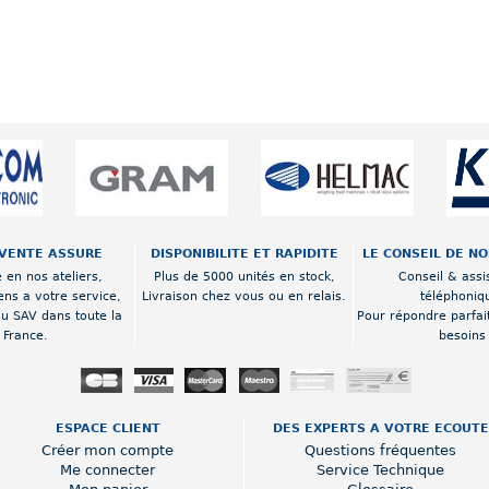
VENTE ASSURE
DISPONIBILITE ET RAPIDITE
LE CONSEIL DE N
 en nos ateliers,
Plus de 5000 unités en stock,
Conseil & assi
ens a votre service,
Livraison chez vous ou en relais.
téléphoniq
au SAV dans toute la
Pour répondre parfai
France.
besoins
ESPACE CLIENT
DES EXPERTS A VOTRE ECOUTE
Créer mon compte
Questions fréquentes
Me connecter
Service Technique