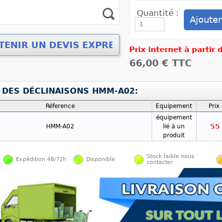
Quantité :
Prix internet à partir
66,00 €
TTC
E DES DÉCLINAISONS HMM-A02:
Réference
Equipement
Prix
équipement
55
HMM-A02
lié à un
produit
Stock faible nous
Expédition 48/72h
Disponible
contacter