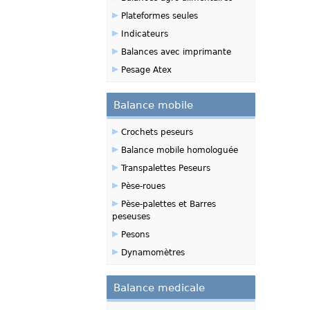
▸
Plateformes seules
▸
Indicateurs
▸
Balances avec imprimante
▸
Pesage Atex
Balance mobile
▸
Crochets peseurs
▸
Balance mobile homologuée
▸
Transpalettes Peseurs
▸
Pèse-roues
▸
Pèse-palettes et Barres
peseuses
▸
Pesons
▸
Dynamomètres
Balance medicale