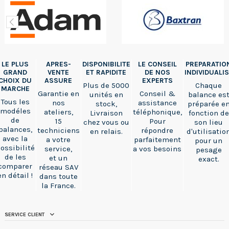
LE PLUS
APRES-
DISPONIBILITE
LE CONSEIL
PREPARATIO
GRAND
VENTE
ET RAPIDITE
DE NOS
INDIVIDUALI
CHOIX DU
ASSURE
EXPERTS
Plus de 5000
Chaque
MARCHE
Garantie en
Conseil &
unités en
balance es
Tous les
nos
assistance
stock,
préparée e
modéles
ateliers,
téléphonique,
Livraison
fonction de
de
15
Pour
chez vous ou
son lieu
balances,
techniciens
répondre
en relais.
d'utilisatio
avec la
a votre
parfaitement
pour un
ossibilité
service,
a vos besoins
pesage
de les
et un
exact.
comparer
réseau SAV
en détail !
dans toute
la France.
SERVICE CLIENT