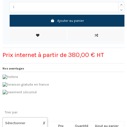
Ajouter au panier
380,00 €
Prix internet à partir de
HT
Nos avantages
Trier par:
Sélectionner
⊻
Nom de la
Référence
Prix
Quantité
Ajout au panier